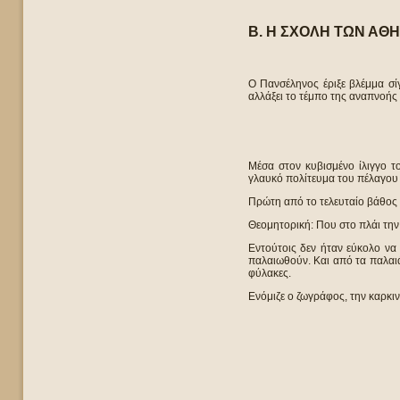
Β. Η ΣΧΟΛΗ ΤΩΝ ΑΘ
Ο Πανσέληνος έριξε βλέμμα σίγ
αλλάξει το τέμπο της αναπνοής
Μέσα στον κυβισμένο ίλιγγο τ
γλαυκό πολίτευμα του πέλαγου 
Πρώτη από το τελευταίο βάθος 
Θεομητορική: Που στο πλάι την
Εντούτοις δεν ήταν εύκολο να 
παλαιωθούν. Και από τα παλαιά
φύλακες.
Ενόμιζε ο ζωγράφος, την καρκι