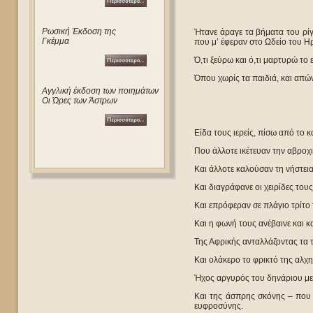
Ρωσική Έκδοση της
Ήτανε άραγε τα βήματα του ρί
Γκέμμα
που μ’ έφεραν στο Ωδείο του Ηρ
Ό,τι ξεύρω και ό,τι μαρτυρώ το 
Όπου χωρίς τα παιδιά, και απών
Αγγλική έκδοση των ποιημάτων
Οι Ώρες των Άστρων
Είδα τους ιερείς, πίσω από το 
Που άλλοτε ικέτευαν την αβροχι
Και άλλοτε καλούσαν τη νήστεια
Και διαγράφανε οι χειρίδες τους
Και επρόφεραν σε πλάγιο τρίτο 
Και η φωνή τους ανέβαινε και κ
Της Αφρικής ανταλλάζοντας τα τ
Και ολάκερο το φρικτό της αλχ
Ήχος αργυρός του δηνάριου με
Και της άσπρης σκόνης – που 
ευφροσύνης.