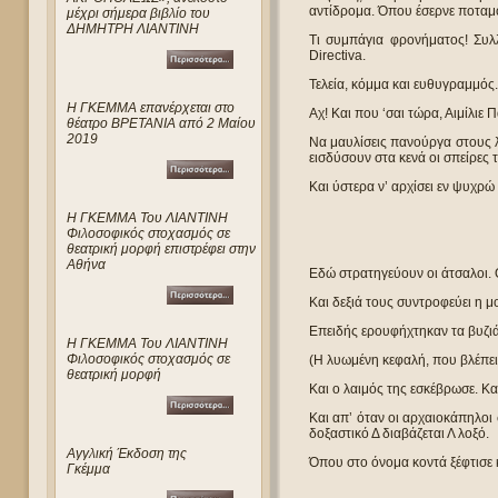
αντίδρομα. Όπου έσερνε ποταμο
μέχρι σήμερα βιβλίο του
ΔΗΜΗΤΡΗ ΛΙΑΝΤΙΝΗ
Τι συμπάγια φρονήματος! Συλλ
Directiva.
Τελεία, κόμμα και ευθυγραμμός
Η ΓΚΕΜΜΑ επανέρχεται στο
Αχ! Και που ‘σαι τώρα, Αιμίλιε
θέατρο ΒΡΕΤΑΝΙΑ από 2 Μαίου
2019
Να μαυλίσεις πανούργα στους 
εισδύσουν στα κενά οι σπείρες 
Και ύστερα ν’ αρχίσει εν ψυχρώ
Η ΓΚΕΜΜΑ Του ΛΙΑΝΤΙΝΗ
Φιλοσοφικός στοχασμός σε
θεατρική μορφή επιστρέφει στην
Αθήνα
Εδώ στρατηγεύουν οι άτσαλοι. Οι
Και δεξιά τους συντροφεύει η μ
Επειδής ερουφήχτηκαν τα βυζιά
Η ΓΚΕΜΜΑ Του ΛΙΑΝΤΙΝΗ
Φιλοσοφικός στοχασμός σε
(Η λυωμένη κεφαλή, που βλέπεις
θεατρική μορφή
Και ο λαιμός της εσκέβρωσε. Κα
Και απ’ όταν οι αρχαιοκάπηλοι
δοξαστικό Δ διαβάζεται Λ λοξό.
Αγγλική Έκδοση της
Όπου στο όνομα κοντά ξέφτισε 
Γκέμμα