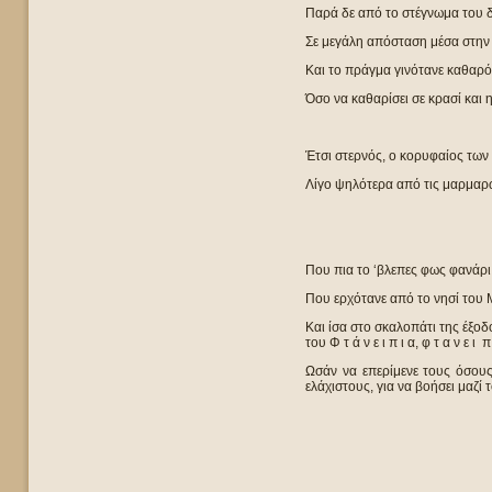
Παρά δε από το στέγνωμα του δ
Σε μεγάλη απόσταση μέσα στην
Και το πράγμα γινότανε καθαρό
Όσο να καθαρίσει σε κρασί και
Έτσι στερνός, ο κορυφαίος των
Λίγο ψηλότερα από τις μαρμαρω
Που πια το ‘βλεπες φως φανάρι
Που ερχότανε από το νησί του Μ
Και ίσα στο σκαλοπάτι της έξοδος
του Φ τ ά ν ε ι π ι α, φ τ α ν ε ι π 
Ωσάν να επερίμενε τους όσους
ελάχιστους, για να βοήσει μαζί 