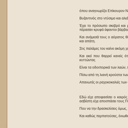
όπου αναγνωρίζει Επίκουρον Νε
Βυζαντινός στο ντύσιμο και αλε
Έχει το πρόσωπο σκεβρό και μ
πέρασαν κρυφά άφαντοι βάρβαρ
Και ανάμεσά τους ο αόρατος θ
και απάτη.
Στις παλάμες του καίνε ακόμη
Και εκεί που θαρρεί κανείς ό
κυττώντας
Είναι τα οδοιπορικά των λαών,
Πίσω από τη λιανή κρούστα των
Απανωτές οι ραχοκοκαλιές των 
Εδώ είχε αποφασίσει ο καιρός
ασβέστη είχε αποσπάσει τους 
Που να την δρασκελίσεις όμως, 
Και καθώς περπατούσες, ένιωθε