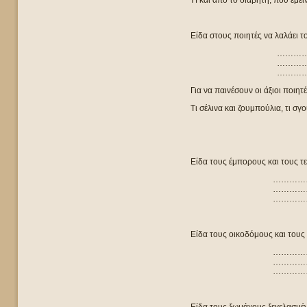
Ή και από το διαβήτη, που έμε
Είδα στους ποιητές να λαλάει τ
………
………
………
Για να παινέσουν οι άξιοι ποιη
Τι σέλινα και ζουμπούλια, τι 
Είδα τους έμπορους και τους τ
…………
…………
…………
Είδα τους οικοδόμους και τους
…………
…………
…………