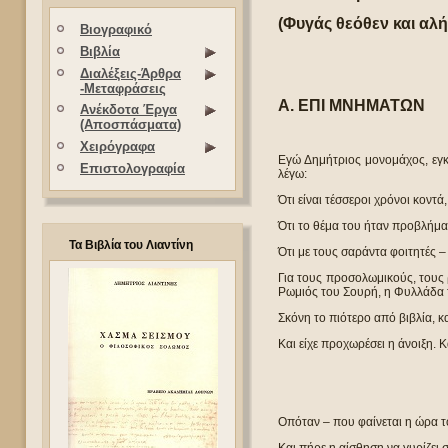
(Φυγάς θεόθεν και αλή
Βιογραφικό
Βιβλία
Διαλέξεις-Άρθρα
-Μεταφράσεις
Α. ΕΠΙ ΜΝΗΜΑΤΩΝ
Ανέκδοτα Έργα
(Αποσπάσματα)
Χειρόγραφα
Εγώ Δημήτριος μονομάχος, εγκ
Επιστολογραφία
λέγω:
Ότι είναι τέσσεροι χρόνοι κοντ
Ότι το θέμα του ήταν προβλήμα
Τα Βιβλία του Λιαντίνη
Ότι με τους σαράντα φοιτητές 
Για τους προσολωμικούς, τους
Ρωμιός του Σουρή, η Φυλλάδα 
Σκόνη το πιότερο από βιβλία, 
Και είχε προχωρέσει η άνοιξη. 
Οπόταν – που φαίνεται η ώρα τ