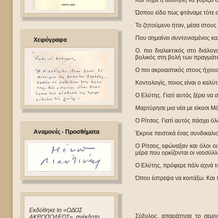
Και πήρε η αίσθηση να γυρίζει 
Ώσπου είδα πως φτάναμε τότε α
Το ζητούμενο ήταν, μέσα στους
Που σημαίνει συντονισμένος κα
Χειρόγραφα
Ο. πιο διαλεκτικός στο διάλ
βολικός στη βολή των πραγμάτ
Ο πιο ακροαστικός στους ήχους 
Κοντολογίς, ποιος είναι ο καλύ
Ο Ελύτης. Γιατί αυτός ξέρει να 
Μαρτύρησε μια νέα με είκοσι Μ
Ο Ρίτσος. Γιατί αυτός πάσχει ό
Αναμονές - Προσθήματα
Έκρινε πειστικά ένας συνδικαλι
Ο Ρίτσος, εφώναξαν και όλοι ο
μέρα που ορκίζονται οι νεοσύλλ
Ο Ελύτης, πρόφερε πάλι αχνά το
Όπου έστρεψα να κοιτάξω. Και 
Eκδόθηκε το «ΟΔΟΣ
Σύξυλος, απαράτησα το σεμιν
ΑΚΡΟΠΟΛΕΩΣ», ανέκδοτο