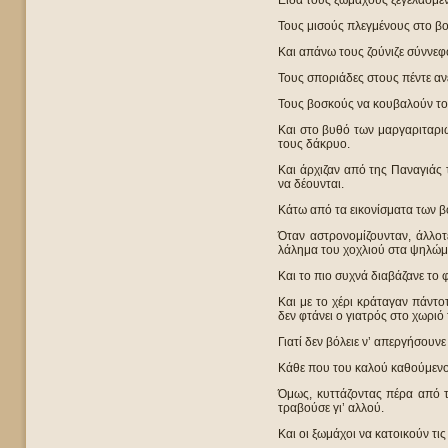
Είδα τους ξωμάχους ξεγελασμέν
Τους μισούς πλεγμένους στο βο
Και απάνω τους ζούνιζε σύννεφο
Τους σποριάδες στους πέντε ανέ
Τους βοσκούς να κουβαλούν το 
Και στο βυθό των μαργαριταρι
τους δάκρυο.
Και άρχιζαν από της Παναγιάς
να δέουνται.
Κάτω από τα εικονίσματα των β
Όταν αστρονομίζουνταν, άλλοτ
λάλημα του χοχλιού στα ψηλώμ
Και το πιο συχνά διαβάζανε το φ
Και με το χέρι κράταγαν πάντο
δεν φτάνει ο γιατρός στο χωριό 
Γιατί δεν βόλειε ν’ απεργήσουν
Κάθε που του καλού καθούμενου
Όμως, κυττάζοντας πέρα από τη
τραβούσε γι’ αλλού.
Και οι ξωμάχοι να κατοικούν τις