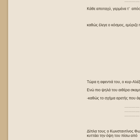
…………
Κάθε αποταχύ, γερμένα τ’ απόσκ
καθώς έλεγε ο κόσμος, εμύριζε
Τώρα η αφεντιά του, ο κυρ-Αλέ
Ενώ πιο ψηλά του αιθέρα σκαμπ
-καθώς το σχήμα αρετής που άφ
…………
…………
…………
Δίπλα τους ο Κωνσταντίνος Φωτ
κυττάει την όψη του πίσω από