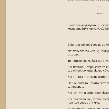
…………
…………
…………
Είδα τους συγκλητικούς μονοφτ
λογής παρδαλά και να γυαλίζου
Είδα τους φιλοσόφους με τις λι
Να πουλάνε για λίγους μπακιρ
ρετσέτες.
Το πιότερο σουλιμάδες και συν
Και πάλευαν υπομονετικά το κυ
του κάτουρου κατά Μακρυγιάννη 
Και στο φως της μέρας περπατο
Που όμοιαζε το μπαστούνι το π
τα πράγματα.
Και μεσ’ στο σκοτάδι τους είχα
Και σαν πέθαιναν, το πιο σύνη
που ιερά νόσος την λένε.