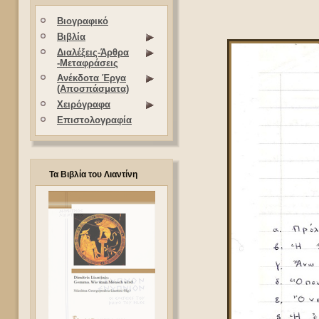
Βιογραφικό
Βιβλία
Διαλέξεις-Άρθρα
-Μεταφράσεις
Ανέκδοτα Έργα
(Αποσπάσματα)
Χειρόγραφα
Επιστολογραφία
Τα Βιβλία του Λιαντίνη