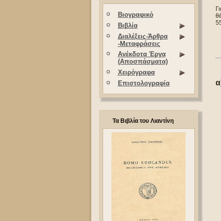
Γι
Βιογραφικό
θέ
55
Βιβλία
Διαλέξεις-Άρθρα
-Μεταφράσεις
Ανέκδοτα Έργα
(Αποσπάσματα)
Χειρόγραφα
α
Επιστολογραφία
Τα Βιβλία του Λιαντίνη