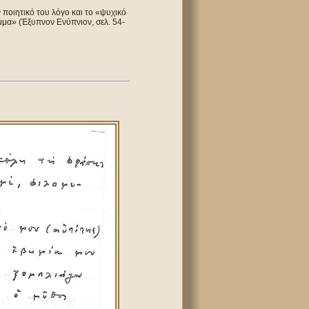
ν ποιητικό του λόγο και το «ψυχικό
μμα» (Έξυπνον Ενύπνιον, σελ. 54-