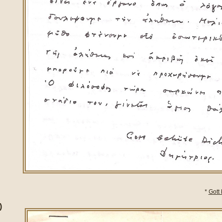
*
Gott
)