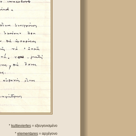
*
kultieviertes
= εξευγενισμένο
*
elementares
= αρχέγονο