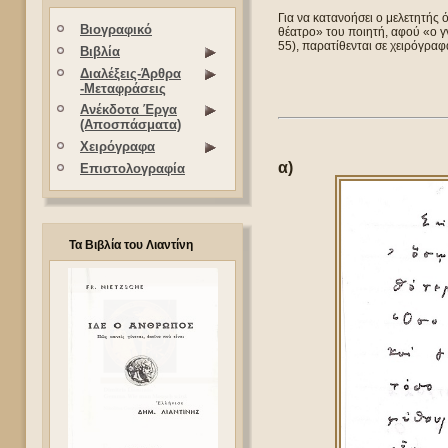
Για να κατανοήσει ο μελετητής 
Βιογραφικό
θέατρο» του ποιητή, αφού «ο γ
55), παρατίθενται σε χειρόγραφ
Βιβλία
Διαλέξεις-Άρθρα
-Μεταφράσεις
Ανέκδοτα Έργα
(Αποσπάσματα)
Χειρόγραφα
α)
Επιστολογραφία
Τα Βιβλία του Λιαντίνη