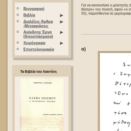
Για να κατανοήσει ο μελετητής 
Βιογραφικό
θέατρο» του ποιητή, αφού «ο γ
55), παρατίθενται σε χειρόγραφ
Βιβλία
Διαλέξεις-Άρθρα
-Μεταφράσεις
Ανέκδοτα Έργα
(Αποσπάσματα)
Χειρόγραφα
α)
Επιστολογραφία
Τα Βιβλία του Λιαντίνη