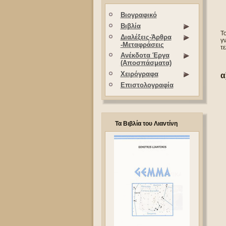
Βιογραφικό
Βιβλία
Το
Διαλέξεις-Άρθρα
γ
-Μεταφράσεις
τ
Ανέκδοτα Έργα
(Αποσπάσματα)
Χειρόγραφα
α
Επιστολογραφία
Τα Βιβλία του Λιαντίνη