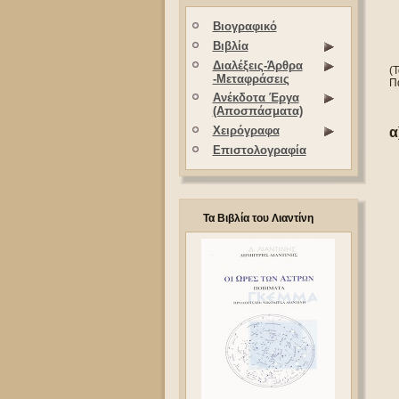
Βιογραφικό
Βιβλία
Διαλέξεις-Άρθρα
(
-Μεταφράσεις
Π
Ανέκδοτα Έργα
(Αποσπάσματα)
Χειρόγραφα
α
Επιστολογραφία
Τα Βιβλία του Λιαντίνη