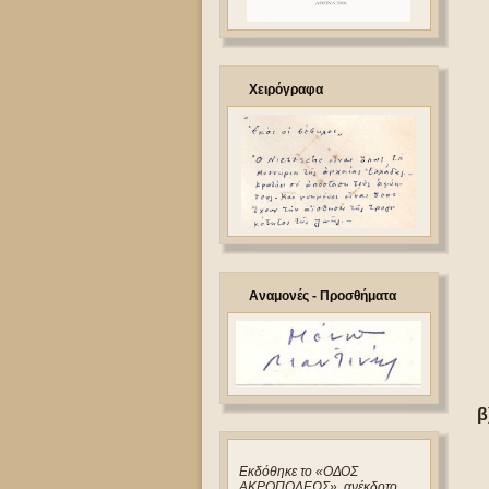
Χειρόγραφα
Αναμονές - Προσθήματα
β
Eκδόθηκε το «ΟΔΟΣ
ΑΚΡΟΠΟΛΕΩΣ», ανέκδοτο