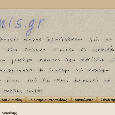
ο του Λιαντίνη
Ιδιοκτησία Ιστοσελίδας
Δικαιώματα
Σύνδεσμ
. Λιαντίνης