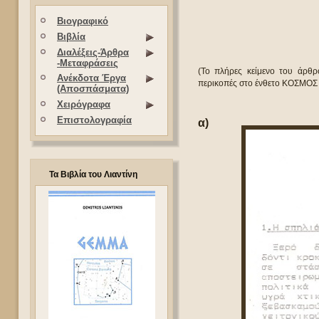
Βιογραφικό
Βιβλία
Διαλέξεις-Άρθρα
-Μεταφράσεις
(Το πλήρες κείμενο του άρθρ
Ανέκδοτα Έργα
περικοπές στο ένθετο ΚΟΣΜΟΣ
(Αποσπάσματα)
Χειρόγραφα
Επιστολογραφία
α)
Τα Βιβλία του Λιαντίνη