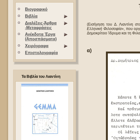
Βιογραφικό
Βιβλία
Διαλέξεις-Άρθρα
(Εισήγηση του Δ. Λιαντίνη σ
-Μεταφράσεις
Ελληνική Φιλοσοφία
», που οργ
Δημοκρίτειο Ίδρυμα και τη Φιλ
Ανέκδοτα Έργα
(Αποσπάσματα)
Χειρόγραφα
α)
Επιστολογραφία
Τα Βιβλία του Λιαντίνη