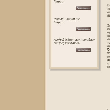
Γκέμμα
Πώ
πρ
δώ
βέ
Ρωσική Έκδοση της
Γκέμμα
Σα
έν
ά
συ
σ
Αγγλική έκδοση των ποιημάτων
το
Οι Ώρες των Άστρων
ά
Ό
να
μπ
αυ
ερ
εκ