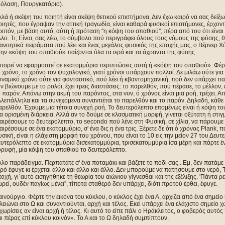
Κόλαση, Πουργκατόριο).
λά ή σκέψη του ποιητή είναι σκέψη θετικού επιστήμονα, Δεν έχω καιρό να σας δείξω ό
ιητές, που έγραψαν την αττική τραγωδία, είναι καθαρά φυσικοί επιστήμονες, έρχον
ιπόν, με βάση αυτό, αύτη ή πρόταση ''η κόψη του σπαθιού'', πέρα από του ότι είναι τ
λο. Τι; Είναι, σας λέω, το σύμβολο πού περιγράφει όλους τους νόμους της φύσης, 
ανοητικά πειράματα πού λέει και ένας μεγάλος φυσικός της εποχής μας, ο Βέρνερ Χ
ην «κόψη του σπαθιού» παίζονται όλα τα ιερά και τα άχραντα της φύσης.
πορεί να εφαρμοστεί σε εκατομμύρια περιπτώσεις αυτή ή «κόψη του σπαθιού». Φέρ
 χρόνο, το χρόνο τον ψυχολογικό, γιατί χρόνοι υπάρχουν πολλοί. Δε μιλάω ούτε γι
ναμικό χρόνο ούτε για φανταστικό, πού λέει ή κβαντομηχανική, πού δεν υπάρχει π
ν βιώνουμε με το ρολόι, έχει τρεις διαστάσεις: το παρελθόν, πού πέρασε, το μέλλον, ε
 παρόν. Απάνω στην ακμή του παρόντος, στα νυν, ό χρόνος είναι μια ροή, τρέχει. Απ
λεπάλληλα και τα συνεχόμενα συναντιέται το παρελθόν και το παρόν. Δηλαδή, κάθε π
ρελθόν. Έχουμε μια τέτοια συνεχή ροή. Το δευτερόλεπτο επομένως είναι ή κόψη το
α ορισμένη διάρκεια. Αλλά αν το δούμε σε κλασματική μορφή, γίνεται οξύτατη ή στιγ
αιρέσουμε το δευτερόλεπτο, το secondo πού λένε στη Φυσική, σε χίλια, να πάρουμ
αιρέσουμε σε ένα εκατομμύριο, σ' ένα δις η ένα τρις. Ξέρετε δε ότι ό χρόνος Plank,
σική, είναι η ελάχιστη μορφή του χρόνου, που είναι το 10 εις την μείον 27 του Δευτ
υτερόλεπτο σε εκατομμύρια δισεκατομμύρια, τρισεκατομμύρια ίσα μέρη και πάρτε ένα
ορυφή, μία κόψη του σπαθιού το δευτερόλεπτο.
λο παράδειγμα. Περπατάτε σ' ένα ποταμάκι και βάζετε το πόδι σας . Εμ, δεν πατάμε
ρό έφυγε κι έρχεται άλλο και άλλο και άλλο. Δεν μπορούμε να πατήσουμε στο νερό, 
οχή, γι΄αυτό εισηγήθηκε τη θεωρία του αιώνιου γίγνεσθαι και της εξέλιξης. 'Πάντα ρεί'
ρεί, ουδέν παγίως μένει'', τίποτα σταθερό δεν υπάρχει, διότι προτού έρθει, έφυγε.
ινούργιο. Φέρτε την εικόνα του κύκλου, ο κύκλος έχει ένα Α, αρχίζει από ένα σημείο
λειώνει στο Ω και συναντιούνται, αρχή και τέλος. Εκεί υπάρχει ένα ελάχιστο σημείο 
χωρίσεις αν είναι αρχή ή τέλος. Κι αυτό το είπε πάλι ο Ηράκλειτος, ο φοβερός αυ
ι πέρας επί κύκλου κοινόν». Το Α και το Ω δηλαδή συμπίπτουν.