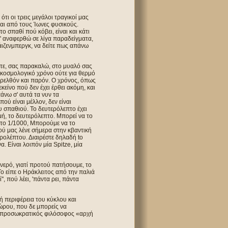
τι οι τρεις μεγάλοι τραγικοί μας
ται από τους Ίωνες φυσικούς.
ο σπαθί πού κόβει, είναι και κάτι
θ' αναφερθώ σε λίγα παραδείγματα,
άιζενμπεργκ, να δείτε πως απάνω
τε, σας παρακαλώ, στο μυαλό σας
α κοσμολογικό χρόνο ούτε για θερμό
αρελθόν και παρόν. Ο χρόνος, όπως
κείνο πού δεν έχει έρθει ακόμη, και
άνω σ' αυτά τα νυν τα
ού είναι μέλλον, δεν είναι
υ σπαθιού. Το δευτερόλεπτο έχει
μή, το δευτερόλεπτο. Μπορεί να το
ε το 1/1000, Μπορούμε να το
 πού μας λένε σήμερα στην κβαντική
ερολέπτου. Διαιρέστε δηλαδή to
. Είναι λοιπόν μία Spitze, μία
 νερό, γιατί προτού πατήσουμε, το
Το είπε ο Ηράκλειτος από την παλιά
', πού λέει, 'πάντα ρει, πάντα
 ή περιφέρεια του κύκλου και
χώρου, που δε μπορείς να
τός προσωκρατικός φιλόσοφος «αρχή