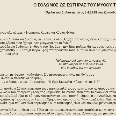
Ο ΣΟΛΩΜΟΣ ΩΣ ΣΩΤΗΡΑΣ ΤΟΥ ΜΥΘΟΥ ΤΟ
(Ομιλία του Δ. Λιαντίνη στις 8.4.1998 στη Ζάκυνθο
νοσιολογιότατε, κ Νομάρχη, Κυρίες και Κύριοι, Φίλοι,
 μιλώ δυνατά και ζωντανά, να με ακούνε όλοι. Αρχίζω από όλους, θέλω κατ αρχήν 
τους ξένους που έχουμε. Αποφεύγω να πω το όνομά
φράζω μία βαθύτερη επιθυμία του Νομάρχη. Δεν ξέρω ιταλικά, θα πω όμως τρεις στί
χαριστηθούν. Κοιτάξτε ιλαρό ύφος στα πρόσωπα τους, Αυτή θα είναι ή ευχαριστία μ
όπο τους εδώ.
Nel mezzo del cammin di nostra vita
mi ritrovai per una selva oscura
che la diritta via era smarrita
έμμετρη μετάφραση Καζαντζάκη: Στο μεσοστράτι απάνω της ζωής μας
ε σκοτεινό πλανέθηκα ρουμάνι,
' ταν ο δρόμος ο σωστός χαμένος - ''Η Θεία Κωμωδία, Κόλαση Α', στ. 1-3'')
σι αρχίζει ό Δάντης, ένας από τους τρεις μεγαλύτερους ποιητές του πολιτισμού της 
μωδία του, το πρώτο μέρος της Κωμωδίας, το Inferno, που όταν το ακούνε οι Ιταλ
μείς, εάν βρεθούμε σε κάποιον Αρχαιολογικό τόπο, στην Επίδαυρο ή στη Δωδώνη, κ
γλέζους ή Γερμανούς να λένε τον Όμηρο στο πρωτότυπο: ''Μήνιν άειδε, θεά, Πηληιάδ
ναίσθημα πού δεν είναι σοβινισμός ούτε τοπικισμός, είναι κάτι που έχει μια εσωτερ
ιν να έρθω στο θέμα μου, θέλω να σας παρακαλέσω να μου επιτρέψετε και να ανεχτε
ύντομα δυο-τρεις στίχους από τον άλλο μεγάλο Έλληνα της Ζακύνθου, τον μεγάλο π