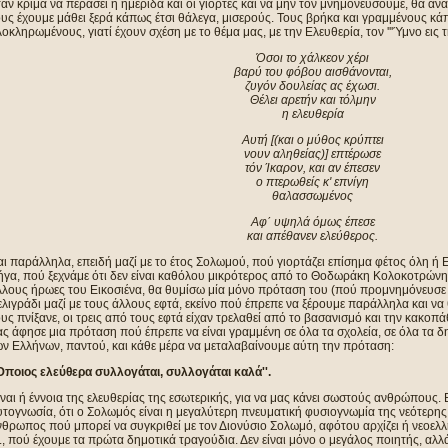
αν κρίμα να περάσει ή ημερίδα και οι γιορτές και να μην τον μνημονεύσουμε, θα αν
ους έχουμε μάθει ξερά κάπως έτσι θάλεγα, μισερούς. Τους βρήκα και γραμμένους κ
οκληρωμένους, γιατί έχουν σχέση με το θέμα μας, με την Ελευθερία, τον '''Ύμνο εις
Όσοι το χάλκεον χέρι
βαρύ του φόβου αισθάνονται,
ζυγόν δουλείας ας έχωσι.
Θέλει αρετήν και τόλμην
η ελευθερία
Αυτή [(και ο μύθος κρύπτει
νουν αληθείας)] επτέρωσε
τόν Ίκαρον, και αν έπεσεν
ο πτερωθείς κ' επνίγη
θαλασσωμένος
Αφ΄ υψηλά όμως έπεσε
και απέθανεν ελεύθερος.
ι παράλληλα, επειδή μαζί με το έτος Σολωμού, πού γιορτάζει επίσημα φέτος όλη ή 
ήγα, πού ξεχνάμε ότι δεν είναι καθόλου μικρότερος από το Θοδωράκη Κολοκοτρώνη
λλους ήρωες του Εικοσιένα, θα θυμίσω μία μόνο πρόταση του (πού προμνημόνευσε 
λιγράδι μαζί με τους άλλους εφτά, εκείνο πού έπρεπε να ξέρουμε παράλληλα και να 
υς πνίξανε, οι τρεις από τους εφτά είχαν τρελαθεί από το βασανισμό και την κακοπ
ς άφησε μια πρόταση πού έπρεπε να είναι γραμμένη σε όλα τα σχολεία, σε όλα τα 
ων Ελλήνων, παντού, και κάθε μέρα να μεταλαβαίνουμε αύτη την πρόταση:
'Όποιος ελεύθερα συλλογάται, συλλογάται καλά''.
ναι ή έννοια της ελευθερίας της εσωτερικής, για να μας κάνει σωστούς ανθρώπους. Ε
τογνωσία, ότι ο Σολωμός είναι η μεγαλύτερη πνευματική φυσιογνωμία της νεότερης
θρωπος πού μπορεί να συγκριθεί με τον Διονύσιο Σολωμό, αφότου αρχίζει ή νεοελλη
., πού έχουμε τα πρώτα δημοτικά τραγούδια. Δεν είναι μόνο ο μεγάλος ποιητής, αλλά