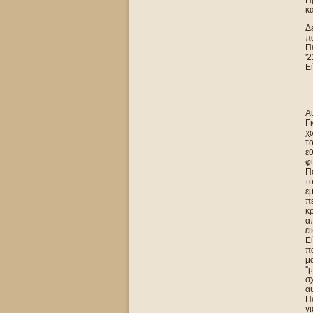
Πρ
κα
Δε
πά
Π
'2
Εί
Αυ
Γκ
χω
τ
εθ
φι
Πο
το
εμ
πε
κ
απ
ει
Εί
πο
μ
''
σχ
α
Πο
γι