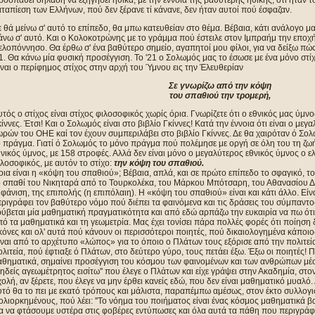
οσπαθεί δηλαδή να εξηγήσει ηθικά, με την έννοια της βαθύτερης ηθικής, ότι ήταν τ
ταπίεση των Ελλήνων, πού δεν ξέρανε τί κάνανε, δεν ήταν αυτοί πού έσφαζαν.
 θά μείνω σ' αυτό το επίπεδο, θα μπω κατευθείαν στο θέμα. Βέβαια, κάτι ανάλογο μα
νω σ' αυτό. Και ο Κολοκοτρώνης με το γράμμα πού έστειλε στον Ιμπραήμ την εποχή 
ελοπόννησο. Θα έρθω σ' ένα βαθύτερο σημείο, αγαπητοί μου φίλοι, για να δείξω π
1. Θα κάνω μία φυσική προσέγγιση. Το '21 ο Σολωμός μας το έσωσε με ένα μόνο στίχ
ναι ο περίφημος στίχος στην αρχή του Ύμνου εις την Έλευθερίαν
Σε γνωρίζω από την κόψη
του σπαθιού την τρομερή,
τός ο στίχος είναι στίχος φιλοσοφικός χωρίς όρια. Γνωρίζετε ότι ο εθνικός μας ύμνο
ίννες. Έτσι! Και ο Σολωμός είναι στο βιβλίο Γκίννες! Κατά την έννοια ότι είναι ο με
ρών του ΟΗΕ καί τον έχουν συμπεριλάβει στο βιβλίο Γκίννες. Δε θα χαιρόταν ό Σολ
ο πράγμα. Γιατί ό Σολωμός το μόνο πράγμα πού πολέμησε με οργή σε όλη του τη ζω
νικός ύμνος, με 158 στροφές. Αλλά δεν είναι μόνο ο μεγαλύτερος εθνικός ύμνος ο ελλ
λοσοφικός, με αυτόν το στίχο:
την κόψη του σπαθιού.
ια είναι η «κόψη του σπαθιού»; Βέβαια, απλά, και σε πρώτο επίπεδο το σφαγικό, το 
 σπαθί του Νικηταρά από το Τουρκολέκα, του Μάρκου Μπότσαρη, του Αθανασίου Διάκ
φάνιση, της επιπολής (η επιπόλαιη). Η «κόψη του σπαθιού» είναι και κάτι άλλο. Ε
ριγράφει τον βαθύτερο νόμο πού διέπει τα φαινόμενα και τις δράσεις του σύμπαντο
ρύβεται μία μαθηματική πραγματικότητα και από εδώ αρπάζω την ευκαιρία να πω ότ
ό τα μαθηματικά και τη γεωμετρία. Μας έχει τονίσει πάρα πολλές φορές ότι ποίηση δ
κόνες και ολ' αυτά πού κάνουν οι περισσότεροι ποιητές, πού δικαιολογημένα κάποιο
ναι από το αρχέτυπο «λώπος» για το όποιο ο Πλάτων τους εξόρισε από την πολιτεία
λιτεία, πού έφτιαξε ό Πλάτων, στο δεύτερο γύρο, τους πετάει έξω. Έξω οι ποιητές! 
αθηματικά, σημαίνει προσέγγιση του κόσμου των φαινομένων και των ανθρώπων μέσα
μηδείς αγεωμέτρητος εισίτω'' που έλεγε ο Πλάτων και είχε γράψει στην Ακαδημία, στο
ολή, αν ξέρετε, που έλεγε να μην έρθει κανείς εδώ, που δεν είναι μαθηματικό μυαλό.
υτό θα το πει με εκατό τρόπους και μάλιστα, παραπέμπω αμέσως, στον έκτο συλλογ
λιορκημένους, πού λέει: ''Το νόημα του ποιήματος είναι ένας κόσμος μαθηματικά βα
α να φτάσουμε υστέρα στις φοβέρες εντύπωσες και όλα αυτά τα πάθη που περιγράφο