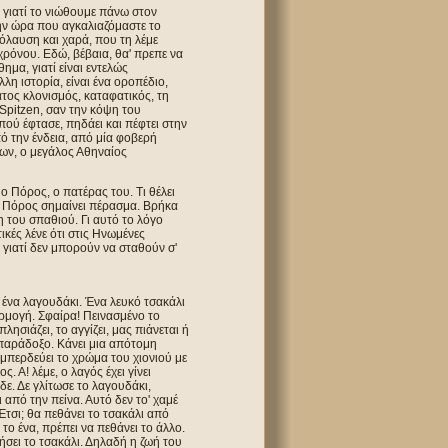
 γιατί το νιώθουμε πάνω στον
την ώρα που αγκαλιαζόμαστε το
πόλαυση και χαρά, που τη λέμε
 χρόνου. Εδώ, βέβαια, θα' πρεπε να
ημα, γιατί είναι εντελώς
λη ιστορία, είναι ένα οροπέδιο,
ατος κλονισμός, καταφατικός, τη
 Spitzen, σαν την κόψη του
 πού έφτασε, πηδάει και πέφτει στην
ό την ένδεια, από μία φοβερή
των, ο μεγάλος Αθηναίος
ι ο Πόρος, ο πατέρας του. Τι θέλει
τά. Πόρος σημαίνει πέρασμα. Βρήκα
η του σπαθιού. Γι αυτό το λόγο
ικές λένε ότι στις Ηνωμένες
γιατί δεν μπορούν να σταθούν σ'
 ένα λαγουδάκι. Ένα λευκό τσακάλι
ρμογή. Σφαίρα! Πεινασμένο το
λησιάζει, το αγγίζει, μας πιάνεται ή
ο παράδοξο. Κάνει μια απότομη
, μπερδεύει το χρώμα του χιονιού με
 Α! λέμε, ο λαγός έχει γίνει
δε. Δε γλίτωσε το λαγουδάκι,
 από την πείνα. Αυτό δεν το' χαμέ
Έτσι; θα πεθάνει το τσακάλι από
 το ένα, πρέπει να πεθάνει το άλλο.
ζήσει το τσακάλι. Δηλαδή η ζωή του