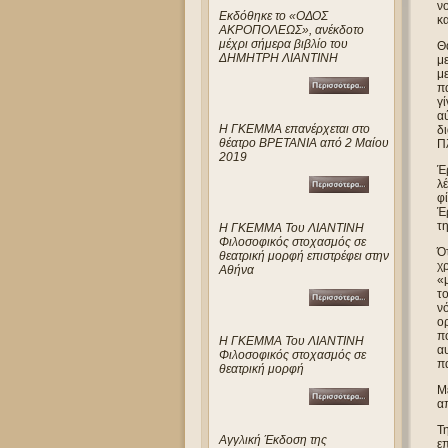
νο
Eκδόθηκε το «ΟΔΟΣ
κ
ΑΚΡΟΠΟΛΕΩΣ», ανέκδοτο
μέχρι σήμερα βιβλίο του
Θ
ΔΗΜΗΤΡΗ ΛΙΑΝΤΙΝΗ
με
με
πα
γί
αύ
Η ΓΚΕΜΜΑ επανέρχεται στο
δι
θέατρο ΒΡΕΤΑΝΙΑ από 2 Μαίου
Πλ
2019
Έ
λέ
φί
Έρ
τη
Η ΓΚΕΜΜΑ Του ΛΙΑΝΤΙΝΗ
Φιλοσοφικός στοχασμός σε
Ότ
θεατρική μορφή επιστρέφει στην
χρ
Αθήνα
«μ
το
νό
ορ
πο
Η ΓΚΕΜΜΑ Του ΛΙΑΝΤΙΝΗ
αυ
Φιλοσοφικός στοχασμός σε
πα
θεατρική μορφή
Με
απ
Τη
Αγγλική Έκδοση της
επ