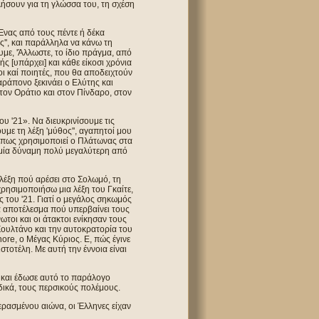
ήσουν για τη γλώσσα του, τη σχέση
Ένας από τους πέντε ή δέκα
'', και παράλληλα να κάνω τη
με, 'Άλλωστε, το ίδιο πράγμα, από
 [υπάρχει] και κάθε είκοσι χρόνια
οι καί ποιητές, που θα αποδειχτούν
αράπονο ξεκινάει ο Ελύτης και
τον Οράτιο και στον Πίνδαρο, στον
 '21». Να διευκρινίσουμε τις
ουμε τη λέξη 'μύθος'', αγαπητοί μου
 όπως χρησιμοποιεί ο Πλάτωνας στα
ι μία δύναμη πολύ μεγαλύτερη από
α λέξη πού αρέσει στο Σολωμό, τη
 χρησιμοποιήσω μια λέξη του Γκαίτε,
 του '21. Γιατί ο μεγάλος σηκωμός
να αποτέλεσμα πού υπερβαίνει τους
νωτοι και οι άτακτοι ενίκησαν τους
Σουλτάνο και την αυτοκρατορία του
ore, ο Μέγας Κύριος. Ε, πώς έγινε
τοτέλη. Με αυτή την έννοια είναι
ι και έδωσε αυτό το παράλογο
δικά, τους περσικούς πολέμους.
περασμένου αιώνα, oι Έλληνες είχαν