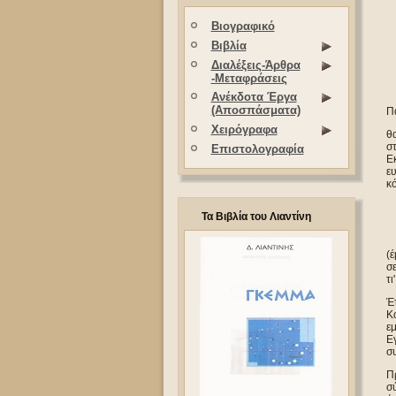
Βιογραφικό
Βιβλία
Διαλέξεις-Άρθρα
-Μεταφράσεις
Ανέκδοτα Έργα
(Αποσπάσματα)
Πα
Χειρόγραφα
θα
σ
Επιστολογραφία
Εκ
ευ
κ
Τα Βιβλία του Λιαντίνη
(
σ
τι
Έτ
Κω
ε
Εγ
συ
Πρ
σ