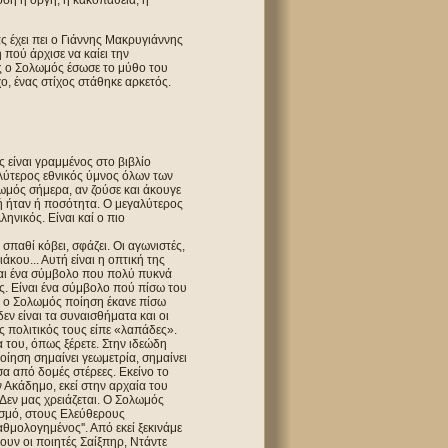
όση ή οργή, ή κακοπάθεια, ή
ς έχει πει ο Γιάννης Μακρυγιάννης
πού άρχισε να καίει την
ώς ο Σολωμός έσωσε το μύθο του
ο, ένας στίχος στάθηκε αρκετός.
ς είναι γραμμένος στο βιβλίο
γαλύτερος εθνικός ύμνος όλων των
ωμός σήμερα, αν ζούσε και άκουγε
ή ήταν ή ποσότητα. Ο μεγαλύτερος
ηνικός. Είναι καί ο πιο
σπαθί κόβει, σφάζει. Οι αγωνιστές,
ου... Αυτή είναι η οπτική της
ίναι ένα σύμβολο που πολύ πυκνά
ς. Είναι ένα σύμβολο πού πίσω του
ι ο Σολωμός ποίηση έκανε πίσω
εν είναι τα συναισθήματα και οι
ς πολιτικός τους είπε «λαπάδες».
 του, όπως ξέρετε. Στην ιδεώδη
Ποίηση σημαίνει γεωμετρία, σημαίνει
 από δομές στέρεες. Εκείνο το
ν Ακάδημο, εκεί στην αρχαία του
 Δεν μας χρειάζεται. Ο Σολωμός
ισμό, στους Ελεύθερους
θμολογημένος''. Από εκεί ξεκινάμε
υν οι ποιητές Σαίξπηρ, Ντάντε