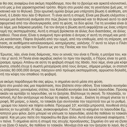
ι θα σας αναφέρω ένα ακόμη παράδειγμα, που θα το βρούμε και αρκετά κλονιστικό,
υτό μας μ ένα χαρακτηριστικό τρόπο. Φέρτε στο μυαλό σας τη γενετήσια ζωή μας, 
σενικό και το θηλυκό. Στην ερωτική ομιλία ζούμε μια υπέρτατη βίωση ή αίσθηση, α
ονή, ή Libido που λέει Ο Φρόυντ. Τι είναι αυτή η στιγμή; Είναι μια βίωση ελάχιστου
νουμε μια διαστολή ανάμεσα στο πώς βιώνει το αρσενικό και το θηλυκό αυτό το αίσθ
αφορετικά από την ιδιοσυγκρασία, από τη φύση, τα δύο φύλα. Για τη γυναίκα είναι άλ
ύ λέμε, μια διάρκεια μεγάλη. Για τον άντρα η βίωση αυτή εκφράζεται ως ένας υπέρτ
ιγμή της εκσπερμάτισης. Αυτή η στιγμή βρίσκεται σε άλλες δυο διαστάσεις, σε άλλες
αθιού. Ποια είναι; Είναι η αναμονή πριν φτάσει ό άντρας σ' αυτή τη στιγμή και μετά
λη κατάσταση. Πέφτει δηλαδή από την ορμή, από την επιθυμία, από τη στέρηση, απ
ταση, σε αισθήματα καταλαγιασμού, κατηρέμησης, γαλήνης. Γι' αυτό το λόγο ο Πλά
λόσοφος, είχε ορίσει τον Έρωτα ως γιο της Πενίας και του Πόρου.
Έρωτας, λέει, είναι ένας δαίμονας, που οι γονείς του είναι η Πενία, η μητέρα του, κα
 πει μ' αυτό; Η Πενία είναι ακριβώς εκείνο το πριν την έκρηξη, ο Πόρος είναι το με
ρασμα, ηρεμώ. Απάνω σε αύτη τη φοβερή στιγμή της libido, πού λέμε, είναι μία κόψ
λιστα, επειδή έτυχε ή σωστή μεταχείριση από τους άντρες, σήμερα μιλάμε, οι στατιστ
ολιτείες 80.000,000 άντρες πάσχουν από πρόωρη εκσπερμάτιση, αρρώστια δηλαδή, 
υτή την κόψη του σπαθιού τη φοβερή.
να ακόμη παράδειγμα θα σας φέρω, τι σημαίνει αυτό μέσα στη φύση.
ρτε στο μυαλό σας μια παράσταση, που βλέπετε στην οθόνη. Ένα τσακάλι κυνηγάει
ις απέραντες χιονισμένες στέπες του Καναδά κυνηγάει ένα λευκό λαγουδάκι. Προσα
ακάλι να αρπάξει το λαγουδάκι, να το ξεσχίσει. Βλέπουμε τη σκηνή. Το πλησιάζει, το π
απνοή, Αχ! δεν αντέχουμε να δούμε τη σφαγή, το αίμα... Εκείνη τη στιγμή γίνεται τ
ροφή, 90 μοίρες, ο λαγός, το τσακάλι έχει συντονίσει την ταχύτητά του με το ρυθμό
 χρώμα του λαγού και πέφτει ευθεία. Προχωρεί 10', κοιτάζει μπροστά, πουθενά στόχος.
αντος εν τω μεταξύ. Α! λέμε, ανακουφισμένοι. Γλίτωσε το καημένο το λαγουδάκι Εμ, 
απητοί μου φίλοι. Διότι μπορεί να γλίτωσε το λαγουδάκι, αλλά θα πεθάνει το τσακάλι
εφτεί. Και μη μου πείτε ότι παρακάτω θα βρει άλλο. Αυτά είναι ελληνικά σοφίσματα, 
ν πείνα. Τι σημαίνει αύτη ή στιγμή της ατυχής προσέγγισης; Σημαίνει ότι για να ζήσει
α να ζήσει Ο λαγός, θα πεθάνει το τσακάλι. Μονάχα έτσι και τον ξεσχίσει to λαγό, θα 