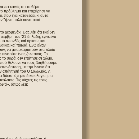
 πει κανείς ότι το θέμα
 το πρόβλημα και επιχείρησε να
, πού έχει καταθέσει, κι αυτά
τον Ύμνο πολύ συνοπτικά.
 Δερβενάκι, μας λέει ότι εκεί δεν
πτέμβρη του '21 δηλαδή, έγινε ένα
από σπονδές καί όρκους και
αίκες καί παιδιά. Ενώ είχαν
ουν, να μπαρκαριστούν στα πλοία
μεινε ούτε ένας ζωντανός. Το
 το σαράι δεν επάτησε σε χώμα.
 πού θέλουνε να τους βοηθήσουμε
επανάσταση, με την έννοια ότι
την απάντησή του Ο Σολωμός, γι
δώσει, όχι μία δικαιολογία, μία
κόλακες. Τις νύχτες τις τρεις
οφιά
», όπως λέει: