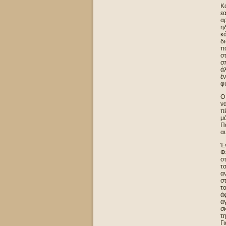
Κα
εα
αρ
ηδ
κά
δι
πο
στ
σπ
άλ
έν
φι
Ο 
να
πέ
μά
Π
α
Έ
Φέ
στ
τσ
αν
στ
το
άφ
αγ
σκ
τη
Γι