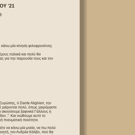
Υ ‘21
)
να κάνω μία κίνηση φιλοφροσύνης
χους ιταλικά και πολύ θα
ας για την παρουσία τους και τον
Ευρώπης, ό Dante Alighieri, την
οί χαίρονται πολύ, όπως χαιρόμαστε
αι ακούσουμε ξαφνικά Γάλλους ή
εο..''. Και νιώθουμε αυτό το
ική πνευματική ποιότητα.
ίτε να κάνω μία μνεία, να πω πολύ
οιητή, τον Ανδρέα Κάλβο, πού θα