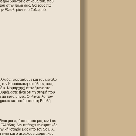
αφέρω δυο-τρεις στίχους του, πού
άπου στην πόλη σας. Θα τους πω
 την Ελευθερίαν του Σολωμού:
Ελλάδα, γιορτάζουμε και τον μεγάλο
, τον Καραϊσκάκη και όλους τους
ό κ. Νομάρχης) όταν ήτανε στο
θυμόμαστε είναι ότι τη στιγμή πού
άθεια εφτά μήνες. Ο Ρήγας λοιπόν
δημόσια καταστήματα στη Βουλή
ίναι μια πρόταση πού μας κινεί σε
 Ελλάδας. Δεν υπάρχει πνευματικός
νική ιστορία μας από τον 5o μ.Χ.
 είναι και ό μεγάλος πνευματικός