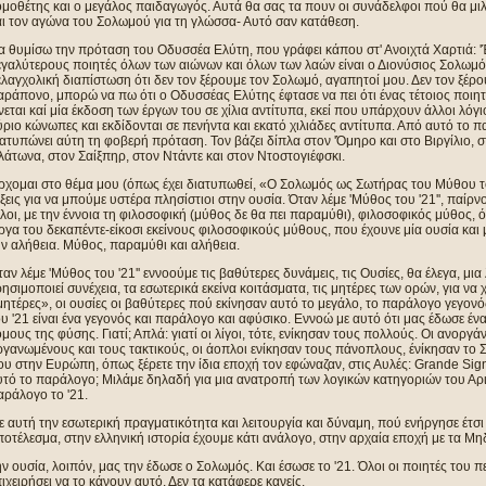
μοθέτης και ο μεγάλος παιδαγωγός. Αυτά θα σας τα πουν οι συνάδελφοι πού θα μιλ
αι τον αγώνα του Σολωμού για τη γλώσσα- Αυτό σαν κατάθεση.
α θυμίσω την πρόταση του Οδυσσέα Ελύτη, που γράφει κάπου στ' Ανοιχτά Χαρτιά: '
γαλύτερους ποιητές όλων των αιώνων και όλων των λαών είναι ο Διονύσιος Σολωμός
λαγχολική διαπίστωση ότι δεν τον ξέρουμε τον Σολωμό, αγαπητοί μου. Δεν τον ξέρου
ράπονο, μπορώ να πω ότι ο Οδυσσέας Ελύτης έφτασε να πει ότι ένας τέτοιος ποιητής
νεται καί μία έκδοση των έργων του σε χίλια αντίτυπα, εκεί που υπάρχουν άλλοι λόγι
ριο κώνωπες και εκδίδονται σε πενήντα και εκατό χιλιάδες αντίτυπα. Από αυτό το π
ατυπώνει αύτη τη φοβερή πρόταση. Τον βάζει δίπλα στον 'Όμηρο και στο Βιργίλιο, σ
άτωνα, στον Σαίξπηρ, στον Ντάντε και στον Ντοστογιέφσκι.
ρχομαι στο θέμα μου (όπως έχει διατυπωθεί, «Ο Σολωμός ως Σωτήρας του Μύθου του
ξεις για να μπούμε υστέρα πλησίστιοι στην ουσία. Όταν λέμε 'Μύθος του '21'', παίρν
λοι, με την έννοια τη φιλοσοφική (μύθος δε θα πει παραμύθι), φιλοσοφικός μύθος,
γα του δεκαπέντε-είκοσι εκείνους φιλοσοφικούς μύθους, που έχουνε μία ουσία κα
ν αλήθεια. Μύθος, παραμύθι και αλήθεια.
αν λέμε 'Μύθος του '21'' εννοούμε τις βαθύτερες δυνάμεις, τις Ουσίες, θα έλεγα, μι
ησιμοποιεί συνέχεια, τα εσωτερικά εκείνα κοιτάσματα, τις μητέρες των ορών, για να
ητέρες», οι ουσίες οι βαθύτερες πού εκίνησαν αυτό το μεγάλο, το παράλογο γεγονός
υ '21 είναι ένα γεγονός και παράλογο και αφύσικο. Εννοώ με αυτό ότι μας έδωσε έ
μους της φύσης. Γιατί; Απλά: γιατί οι λίγοι, τότε, ενίκησαν τους πολλούς. Oι ανοργά
γανωμένους και τους τακτικούς, οι άοπλοι ενίκησαν τους πάνοπλους, ένίκησαν το 
υ στην Ευρώπη, όπως ξέρετε την ίδια εποχή τον εφώναζαν, στις Αυλές: Grande Sign
τό το παράλογο; Μιλάμε δηλαδή για μια ανατροπή των λογικών κατηγοριών του Αρισ
ράλογο το '21.
 αυτή την εσωτερική πραγματικότητα και λειτουργία και δύναμη, πού ενήργησε έτσ
οτέλεσμα, στην ελληνική ιστορία έχουμε κάτι ανάλογο, στην αρχαία εποχή με τα Μη
ν ουσία, λοιπόν, μας την έδωσε ο Σολωμός. Και έσωσε το '21. Όλοι οι ποιητές του 
ιχειρήσει να το κάνουν αυτό. Δεν τα κατάφερε κανείς.