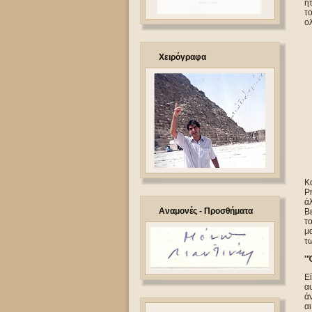
ήτ
τ
ολ
Χειρόγραφα
Κα
Ρ
ά
Αναμονές - Προσθήματα
Βε
το
μα
τ
'
Εί
αυ
άν
αι