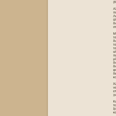
(
Αλ
πο
Λο
άλ
δι
στ
Μ
το
δυ
το
το
αλ
πα
μί
δι
δι
φυ
δε
κ
Άλ
νε
επ
χω
Κα
τε
ξε
κα