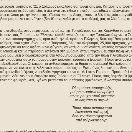
ς έσωσε, λοιπόν, το '21 ό Σολωμός μας; Αυτό θα πούμε σήμερα. Καταρχήν μπορεί να
οσφέρεται σε δύο επίπεδα: η μία είναι στο ηθικό επίπεδο, πώς ηθικά επεξεργάζεται
σει τη λύση με την έννοια της Ύβρεως και της Δίκης, όπως το λέει ή αρχαία τραγωδία
βαια μας τα λέει στον Ύμνο (δεν θ' ασχοληθώ με αυτό το θέμα), μας τα λέει όμως σ
ς υπενθυμίζω, όταν περιγράφει τις μάχες της Τριπολιτσάς και της Κορίνθου τα μετά το
ίκησαν τους Τούρκους oι Έλληνες, επειδή γνωρίζετε ότι στην Τριπολιτσά έγινε, το Σε
γος, ένα κακούργημα χωρίς όρια από την πλευρά των Ελλήνων, διότι σφάξανε μετά 
νθήκες, που είχαν κάνει με τους Τούρκους, όλο τον πληθυσμό, 25,000 άμαχους, γυν
υμφωνήσει να τους αφήσουν να φύγουν, να κατέβουν στ' Ανάπλι, να τους φυγαδεύσ
υ Μιαούλη και να περάσουν απέναντι στη Σμύρνη, όταν μπήκαν μες στην πόλη δεν έ
λογό μου, λέει ό Κολοκοτρώνης στα Απομνημονεύματα, από την πύλη τ' Αναπλιού ως
ταν ακούστηκε αυτό το πράγμα στην Ευρώπη, εφρύαξε ή Ευρώπη. Ποιοι είναι αυτοί
 ελευθερωθούνε; Οι κάφροι, οι ανθρωπομάχοι, τα θηρία τα ανήμερα! Εκεί κρίνεται ή 
ορεί να΄ναι σκέτο το φιλελληνικό ρεύμα πού άρχισε. Εκεί πάνω, λοιπόν, μας δίνει 
τό φροντίζει ό Ύμνος να εκδοθεί γρήγορα και να σταλεί στην Ευρώπη. Προσπαθεί να 
μηνεία. Λέει: Δεν τους έσφαξαν τους Τούρκους οί Έλληνες. Ποιος τους έσφαξε; Οι βρι
είνες τις φοβερές, λέει, βγήκαν μέσα από τους τάφους βρικόλακες, ή «
εντάφια συντρ
Όλη μαύρη μυρμηγκιάζεί,
μαύρη ή εντάφια συντρόφιά
σαν το ρούχο οπού σκεπάζει
τα κρεβάτια τα στερνά.
Τόσοι, τόσοι ανταμωμένοι
έπετιούντο από τη γή,
όσοι ει
v
' άδικα σφαγμένοι
από τούρκικην οργή.