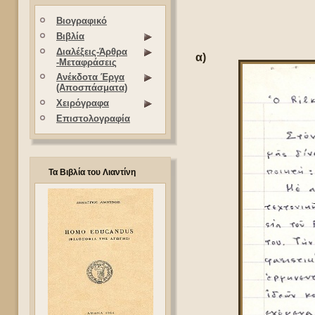
Βιογραφικό
Βιβλία
Διαλέξεις-Άρθρα
α)
-Μεταφράσεις
Ανέκδοτα Έργα
(Αποσπάσματα)
Χειρόγραφα
Επιστολογραφία
Τα Βιβλία του Λιαντίνη