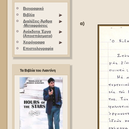
Βιογραφικό
Βιβλία
Διαλέξεις-Άρθρα
α)
-Μεταφράσεις
Ανέκδοτα Έργα
(Αποσπάσματα)
Χειρόγραφα
Επιστολογραφία
Τα Βιβλία του Λιαντίνη