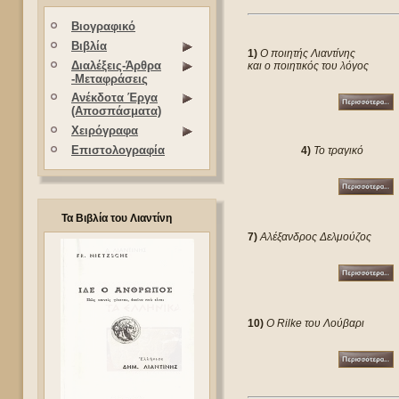
Βιογραφικό
Βιβλία
1)
Ο ποιητής Λιαντίνης
Διαλέξεις-Άρθρα
και ο ποιητικός του λόγος
-Μεταφράσεις
Ανέκδοτα Έργα
(Αποσπάσματα)
Χειρόγραφα
Επιστολογραφία
4)
Το τραγικό
Τα Βιβλία του Λιαντίνη
7)
Αλέξανδρος Δελμούζος
10)
Ο Rilke του Λούβαρι