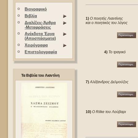
Βιογραφικό
Βιβλία
1)
Ο ποιητής Λιαντίνης
Διαλέξεις-Άρθρα
και ο ποιητικός του λόγος
-Μεταφράσεις
Ανέκδοτα Έργα
(Αποσπάσματα)
Χειρόγραφα
Επιστολογραφία
4)
Το τραγικό
Τα Βιβλία του Λιαντίνη
7)
Αλέξανδρος Δελμούζος
10)
Ο Rilke του Λούβαρι