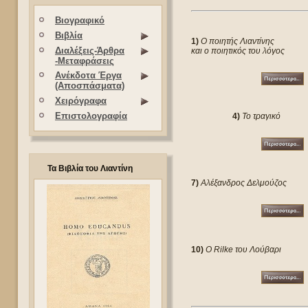
Βιογραφικό
Βιβλία
1)
Ο ποιητής Λιαντίνης
Διαλέξεις-Άρθρα
και ο ποιητικός του λόγος
-Μεταφράσεις
Ανέκδοτα Έργα
(Αποσπάσματα)
Χειρόγραφα
Επιστολογραφία
4)
Το τραγικό
Τα Βιβλία του Λιαντίνη
7)
Αλέξανδρος Δελμούζος
10)
Ο Rilke του Λούβαρι