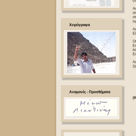
σ
Αυ
ση
σ
ορ
Χειρόγραφα
Αυ
Εί
Οι
Ευ
έσ
Ε
Α
ζη
Αναμονές - Προσθήματα
(