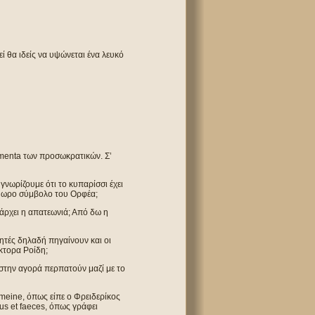
ί θα ιδείς να υψώνεται ένα λευκό
gmenta των προσωκρατικών. Σ’
 γνωρίζουμε ότι το κυπαρίσσι έχει
ύμωρο σύμβολο του Ορφέα;
πάρχει η απατεωνιά; Από δω η
ιητές δηλαδή πηγαίνουν και οι
κτορα Ροίδη;
ι στην αγορά περπατούν μαζί με το
Gemeine, όπως είπε ο Φρειδερίκος
nus et faeces, όπως γράφει