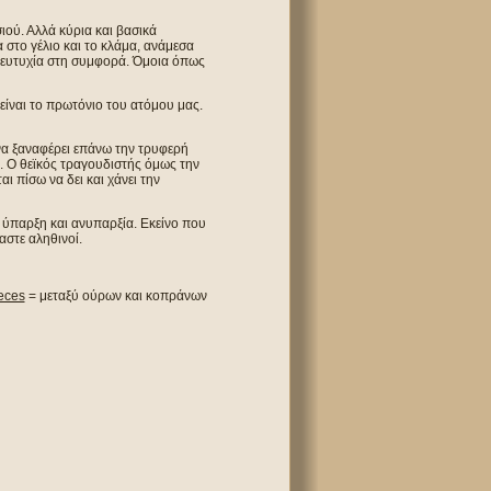
ιού. Αλλά κύρια και βασικά
στο γέλιο και το κλάμα, ανάμεσα
 ευτυχία στη συμφορά. Όμοια όπως
είναι το πρωτόνιο του ατόμου μας.
 να ξαναφέρει επάνω την τρυφερή
ς. Ο θεϊκός τραγουδιστής όμως την
αι πίσω να δει και χάνει την
 ύπαρξη και ανυπαρξία. Εκείνο που
αστε αληθινοί.
aeces
= μεταξύ ούρων και κοπράνων