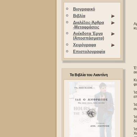
Βιογραφικό
Βιβλία
Διαλέξεις-Άρθρα
Αρ
-Μεταφράσεις
κ
Ανέκδοτα Έργα
(Αποσπάσματα)
Χειρόγραφα
Επιστολογραφία
Έ
εκ
Τα Βιβλία του Λιαντίνη
Κυ
φ
Ίσ
επ
Ίσ
αν
Ίσ
δί
Ίσ
Χα