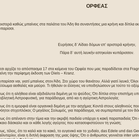
ΟΡΦΕΑΣ
ιστερά καθώς μπαίνεις στα παλάτια του Άδη θα συναντήσεις μια κρήνη και δίπλα εκε
υπαρίσσι.
Ευρήσεις δ’ Αίδαο δόμων επ’ αριστερά κρήνην,
Πάρα δ’ αυτή λευκήν εστηκυίαν κυπάρισσον.
τσι αρχίζει το απόσπασμα 17 στα κείμενα του Ορφέα που μας παραδίδεται στα Fra
είνη την περίφημη έκδοση των Diels – Kranz.
παρίσσι ναι, γιατί μπαίνεις στον Άδη. Στο χώρο του θανάτου. Αλλά γιατί λευκό; Όλοι
ύλλωμα αειθαλές και μαύρο. Τι ήθελαν οι έλληνες να υποδηλώσουν με τούτο το οξ
ως ότι η αλήθεια είναι αξεδιάλυτα δεμένη με το ψεύδος; Ότι δίπλα στην επιστήμη υ
ιβλητική Αστροφυσική, για παράδειγμα, από κει η αγύρτικη Αστρολογία;
ως ότι η εμορφιά είναι οργανικά δεμένη με την ασχήμια; Κοντά στους αληθινούς πο
όητοι στιχοπλόκοι; Ο μεγάλος Σολωμός, για παράδειγμα, να συμπερπατεί με τον δό
ως ότι απέναντι στην τίμια και την ακριβή παιδεία υπάρχει η κακή παραπαιδεία; Ότ
καιο δάσκαλο και οι κάθε λογής αγύρτες που κατασοφιστεύουν τη γνώση;
ως, τέλος, ότι το καλό και το κακό, το ευγενικό και το χυδαίο, das Edele und das 
ίλντερλιν, είναι η διπλή έκφραση της μιας όψης; Ότι ο άνθρωπος γεννιέται inter uri