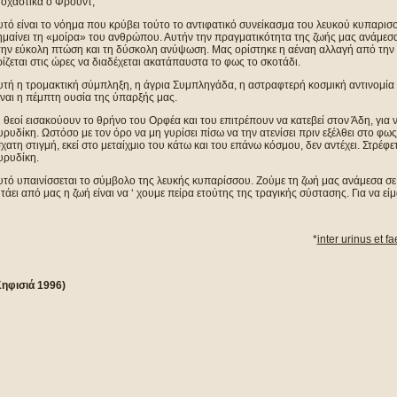
τοχαστικά ο Φρόυντ;
τό είναι το νόημα που κρύβει τούτο το αντιφατικό συνείκασμα του λευκού κυπαρισσ
μαίνει τη «μοίρα» του ανθρώπου. Αυτήν την πραγματικότητα της ζωής μας ανάμεσα 
την εύκολη πτώση και τη δύσκολη ανύψωση. Μας ορίστηκε η αέναη αλλαγή από την
ίζεται στις ώρες να διαδέχεται ακατάπαυστα το φως το σκοτάδι.
τή η τρομακτική σύμπληξη, η άγρια Συμπληγάδα, η αστραφτερή κοσμική αντινομία 
ναι η πέμπτη ουσία της ύπαρξής μας.
 θεοί εισακούουν το θρήνο του Ορφέα και του επιτρέπουν να κατεβεί στον Άδη, για
ρυδίκη. Ωστόσο με τον όρο να μη γυρίσει πίσω να την ατενίσει πριν εξέλθει στο φω
χατη στιγμή, εκεί στο μεταίχμιο του κάτω και του επάνω κόσμου, δεν αντέχει. Στρέφετ
υρυδίκη.
υτό υπαινίσσεται το σύμβολο της λευκής κυπαρίσσου. Ζούμε τη ζωή μας ανάμεσα σε
τάει από μας η ζωή είναι να ‘ χουμε πείρα ετούτης της τραγικής σύστασης. Για να είμ
*
inter urinus et f
Κηφισιά 1996)