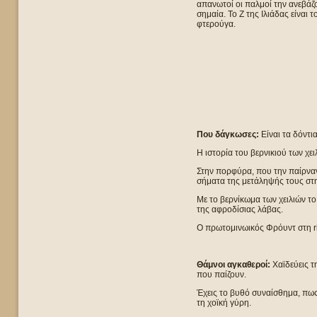
απανωτοί οι παλμοί την ανεβάζ
σημαία. Το Ζ της Ιλιάδας είναι
φτερούγα.
Που δάγκωσες:
Είναι τα δόντι
Η ιστορία του βερνικιού των χειλ
Στην πορφύρα, που την παίρναν
σήματα της μετάληψής τους στη
Με το βερνίκωμα των χειλιών το
της αφροδίσιας λάβας.
Ο πρωτομινωικός Φρόυντ στη rit
Θάμνοι αγκαθεροί:
Χαϊδεύεις τ
που παίζουν.
Έχεις το βυθό συναίσθημα, πως
τη χοϊκή γύρη.