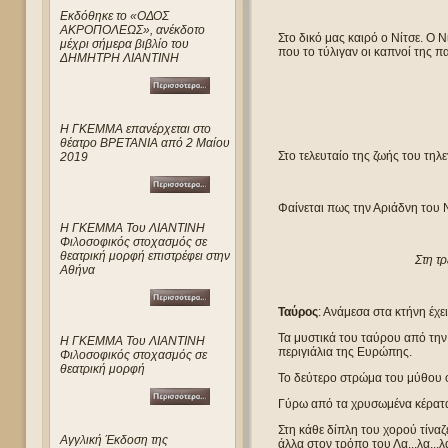
Eκδόθηκε το «ΟΔΟΣ
ΑΚΡΟΠΟΛΕΩΣ», ανέκδοτο
Στο δικό μας καιρό ο Νίτσε. Ο 
μέχρι σήμερα βιβλίο του
που το τύλιγαν οι καπνοί της 
ΔΗΜΗΤΡΗ ΛΙΑΝΤΙΝΗ
Η ΓΚΕΜΜΑ επανέρχεται στο
θέατρο ΒΡΕΤΑΝΙΑ από 2 Μαίου
Στο τελευταίο της ζωής του τηλ
2019
Φαίνεται πως την Αριάδνη του 
Η ΓΚΕΜΜΑ Του ΛΙΑΝΤΙΝΗ
Φιλοσοφικός στοχασμός σε
θεατρική μορφή επιστρέφει στην
Στη τ
Αθήνα
Ταύρος
: Ανάμεσα στα κτήνη έχε
Τα μυστικά του ταύρου από την 
Η ΓΚΕΜΜΑ Του ΛΙΑΝΤΙΝΗ
περιγιάλια της Ευρώπης.
Φιλοσοφικός στοχασμός σε
θεατρική μορφή
Το δεύτερο στρώμα του μύθου 
Γύρω από τα χρυσωμένα κέρατ
Στη κάθε δίπλη του χορού τίνα
Αγγλική Έκδοση της
άλλα στον τρόπο του Λα...λα...λα