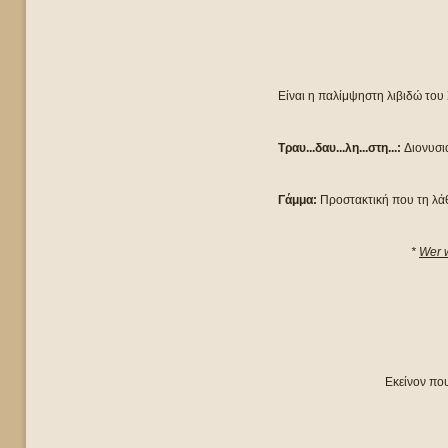
Είναι η παλίμψηστη λιβιδώ του
Τραυ...δαυ...λη...στη...:
Διονυσι
Γάμμα:
Προστακτική που τη λάθ
*
Wer w
Εκείνον που