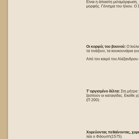
Είναι η άπιαστη μεταμόρφωση, 
μορφής. Γέννημα του ήλιου. Ο Σ
Οι κορφές του βουνού:
Ο Ιούλι
τα τινάζουν, τα κουκουνάρια γυ
Από τον καιρό του Αλέξανδρου-
Τ’ οργισμένο δέλτα:
Στη μήτρα 
ξεσπούν οι καταιγίδες. Εκείθε 
(Π 200):
Χορεύοντας πεθαίνοντας, χορ
λέει ο Φάουστ\(1575).