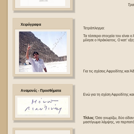
Τραυ
Χειρόγραφα
Τετράπλεγμα:
Τα τέσσερα στοιχεία του είναι 
μίλησε ο Ηράκλειτος. Ο κατ’ εξ
Για τις σχέσεις Αφροδίτης και Ά
Αναμονές - Προσθήματα
Ενώ για τη σχέση Αφροδίτης και
Τίτλος
: Όσο γνωρίζω, δύο είδαν
μαστίγωμα λάμψης, να περπατά κ