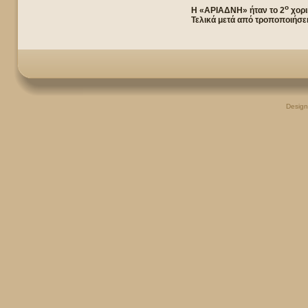
ο
Η «ΑΡΙΑΔΝΗ» ήταν το 2
χορι
Τελικά μετά από τροποποιήσει
Desig