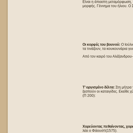
Είναι η άπιαστη μεταμόρφωση, 
μορφής. Γέννημα του ήλιου. Ο Σ
Οι κορφές του βουνού:
Ο Ιούλι
τα τινάζουν, τα κουκουνάρια γυ
Από τον καιρό του Αλέξανδρου-
Τ’ οργισμένο δέλτα:
Στη μήτρα 
ξεσπούν οι καταιγίδες. Εκείθε 
(Π 200):
Χορεύοντας πεθαίνοντας, χορ
λέει ο Φάουστ\(1575).