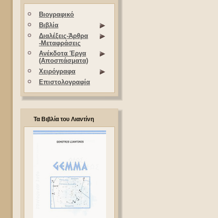
Βιογραφικό
Βιβλία
Διαλέξεις-Άρθρα
-Μεταφράσεις
Ανέκδοτα Έργα
(Αποσπάσματα)
Χειρόγραφα
Επιστολογραφία
Τα Βιβλία του Λιαντίνη