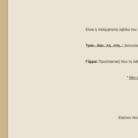
Είναι η παλίμψηστη λιβιδώ του
Τραυ...δαυ...λη...στη...:
Διονυσι
Γάμμα:
Προστακτική που τη λάθ
*
Wer w
Εκείνον που