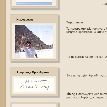
Τραυ
Χειρόγραφα
Τετράπλεγμα:
Τα τέσσερα στοιχεία του είναι 
μίλησε ο Ηράκλειτος. Ο κατ’ εξ
Για τις σχέσεις Αφροδίτης και Ά
Αναμονές - Προσθήματα
Ενώ για τη σχέση Αφροδίτης και
Τίτλος
: Όσο γνωρίζω, δύο είδαν
μαστίγωμα λάμψης, να περπατά κ