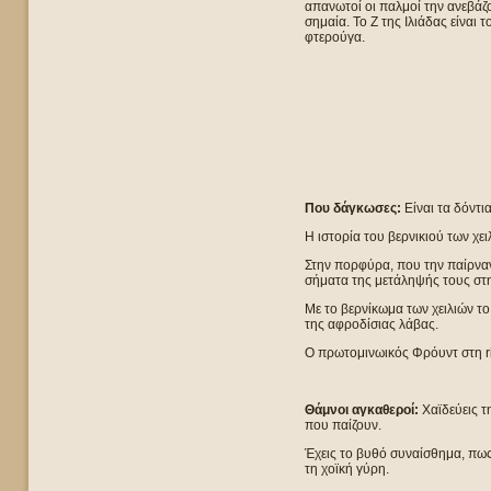
απανωτοί οι παλμοί την ανεβάζ
σημαία. Το Ζ της Ιλιάδας είναι
φτερούγα.
Που δάγκωσες:
Είναι τα δόντι
Η ιστορία του βερνικιού των χειλ
Στην πορφύρα, που την παίρναν
σήματα της μετάληψής τους στη
Με το βερνίκωμα των χειλιών το
της αφροδίσιας λάβας.
Ο πρωτομινωικός Φρόυντ στη rit
Θάμνοι αγκαθεροί:
Χαϊδεύεις τ
που παίζουν.
Έχεις το βυθό συναίσθημα, πως
τη χοϊκή γύρη.