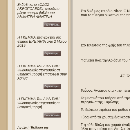
Eκδόθηκε το «ΟΔΟΣ
ΑΚΡΟΠΟΛΕΩΣ», ανέκδοτο
Στο δικό μας καιρό ο Νίτσε. Ο 
μέχρι σήμερα βιβλίο του
που το τύλιγαν οι καπνοί της 
ΔΗΜΗΤΡΗ ΛΙΑΝΤΙΝΗ
Η ΓΚΕΜΜΑ επανέρχεται στο
θέατρο ΒΡΕΤΑΝΙΑ από 2 Μαίου
Στο τελευταίο της ζωής του τηλ
2019
Φαίνεται πως την Αριάδνη του 
Η ΓΚΕΜΜΑ Του ΛΙΑΝΤΙΝΗ
Φιλοσοφικός στοχασμός σε
θεατρική μορφή επιστρέφει στην
Στη τ
Αθήνα
Ταύρος
: Ανάμεσα στα κτήνη έχε
Τα μυστικά του ταύρου από την 
Η ΓΚΕΜΜΑ Του ΛΙΑΝΤΙΝΗ
περιγιάλια της Ευρώπης.
Φιλοσοφικός στοχασμός σε
θεατρική μορφή
Το δεύτερο στρώμα του μύθου 
Γύρω από τα χρυσωμένα κέρατ
Στη κάθε δίπλη του χορού τίνα
Αγγλική Έκδοση της
άλλα στον τρόπο του Λα...λα...λα