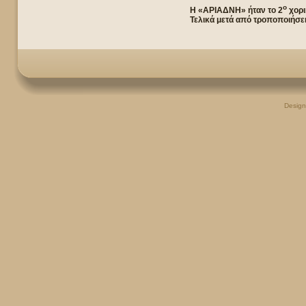
ο
Η «ΑΡΙΑΔΝΗ» ήταν το 2
χορι
Τελικά μετά από τροποποιήσει
Desig