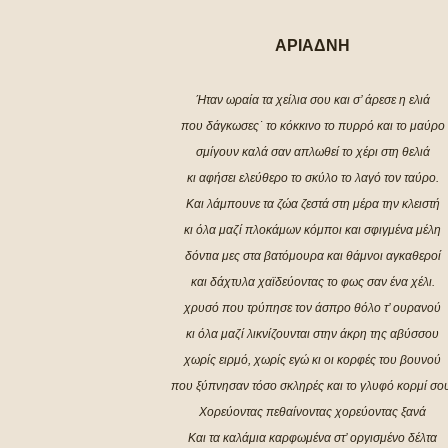
ΑΡΙΑΔΝΗ
Ήταν ωραία τα χείλια σου και σ’ άρεσε η ελιά
που δάγκωσες˙ το κόκκινο το πυρρό και το μαύρο
σμίγουν καλά σαν απλωθεί το χέρι στη θελιά
κι αφήσει ελεύθερο το σκύλο το λαγό τον ταύρο.
Και λάμπουνε τα ζώα ζεστά στη μέρα την κλειστή
κι όλα μαζί πλοκάμων κόμποι και σφιγμένα μέλη
δόντια μες στα βατόμουρα και θάμνοι αγκαθεροί
και δάχτυλα χαϊδεύοντας το φως σαν ένα χέλι.
χρυσό που τρύπησε τον άσπρο θόλο τ’ ουρανού
κι όλα μαζί λικνίζουνται στην άκρη της αβύσσου
χωρίς ειρμό, χωρίς εγώ κι οι κορφές του βουνού
που ξύπνησαν τόσο σκληρές και το γλυφό κορμί σο
Χορεύοντας πεθαίνοντας χορεύοντας ξανά
Και τα καλάμια καρφωμένα στ’ οργισμένο δέλτα