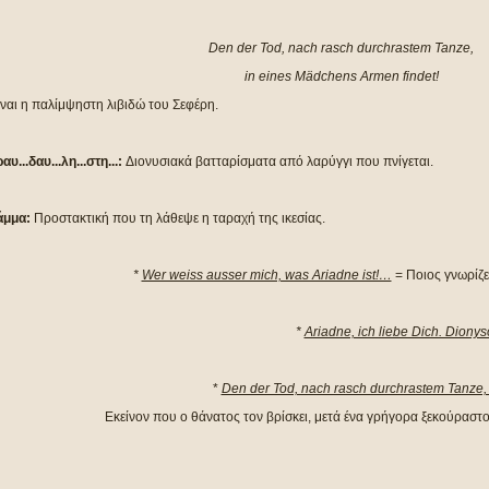
Den der Tod, nach rasch durchrastem Tanze,
in eines Mädchens Armen findet!
ναι η παλίμψηστη λιβιδώ του Σεφέρη.
αυ...δαυ...λη...στη...:
Διονυσιακά βατταρίσματα από λαρύγγι που πνίγεται.
άμμα:
Προστακτική που τη λάθεψε η ταραχή της ικεσίας.
*
Wer weiss ausser mich, was Ariadne ist!…
= Ποιος γνωρίζει
*
Ariadne, ich liebe Dich. Dionys
*
Den der Tod, nach rasch durchrastem Tanze, 
Εκείνον που ο θάνατος τον βρίσκει, μετά ένα γρήγορα ξεκούραστο