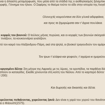
ίναι η άπιαστη μεταμόρφωση, που μέσα από τα στάδιά της ο αισθησιασμός ξελαμπι
ρφής. Γέννημα του ήλιου. Ο Σεφέρης το θαύμα τούτο το είδε στην ιστορία της Λιογέ
Ολονυχτίς κοιμούντανε σα δύο γλυκά αδερφάκια,
και προς τα ξημερώματα σαν τ’ άγρια πουλάκια.
ι κορφές του βουνού:
Ο Ιούλιος μήνας πυρώνει, και οι κορφές των βουνών σκληραίν
 τινάζουν, τα κουκουνάρια γυαλίζουν.
πό τον καιρό του Αλέξανδρου-Πάρη, εκεί στα ψηλά, οι βοσκοί τραγουδούν τον αμάρ
Τον τρων τ’ αλάφια και ψοφούν, τ’ αγρίμια κι ημερεύο
’ οργισμένο δέλτα:
Στη μήτρα της Αφρικής με τις λίμνες, τα οροπέδια, τα παρθένα δά
σπούν οι καταιγίδες. Εκείθε χύνουνται στη κοίτη του Νείλου. Από το καρπερό δέλτα
 200):
Και δωρητής και δικαστής και δέλτα.
ορεύοντας πεθαίνοντας, χορεύοντας ξανά:
Δεν είναι η χαρά του χορού του θανάτο
ει ο Φάουστ\(1575).