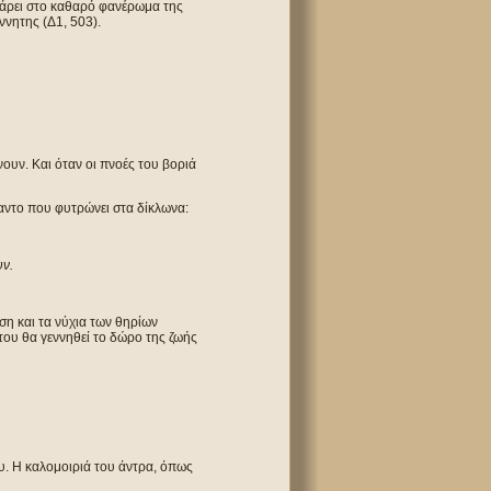
κάρει στο καθαρό φανέρωμα της
ννητης (Δ1, 503).
ουν. Και όταν οι πνοές του βοριά
αντο που φυτρώνει στα δίκλωνα:
υν.
ση και τα νύχια των θηρίων
 του θα γεννηθεί το δώρo της ζωής
υ. Η καλομοιριά του άντρα, όπως