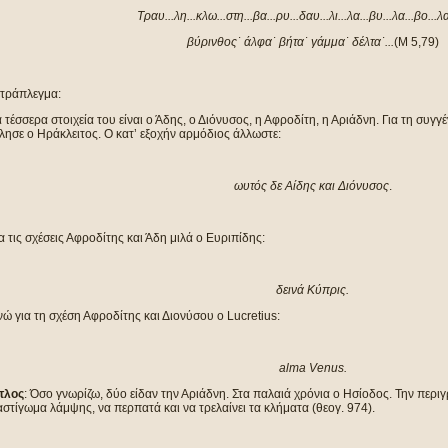
Τραυ...λη...κλω...στη...βα...ρυ...δαυ...λι...λα...βυ...λα...βο...λα
βύρινθος˙ άλφα˙ βήτα˙ γάμμα˙ δέλτα˙...
(Μ 5,79)
ετράπλεγμα:
 τέσσερα στοιχεία του είναι ο Άδης, ο Διόνυσος, η Αφροδίτη, η Αριάδνη. Για τη συ
λησε ο Ηράκλειτος. Ο κατ’ εξοχήν αρμόδιος άλλωστε:
ωυτός δε Αίδης και Διόνυσος
.
α τις σχέσεις Αφροδίτης και Άδη μιλά ο Ευριπίδης:
δεινά Κύπρις.
ώ για τη σχέση Αφροδίτης και Διονύσου ο Lucretius:
alma Venus.
ίτλος
: Όσο γνωρίζω, δύο είδαν την Αριάδνη. Στα παλαιά χρόνια ο Ησίοδος. Την περιγ
στίγωμα λάμψης, να περπατά και να τρελαίνει τα κλήματα (θεογ. 974).