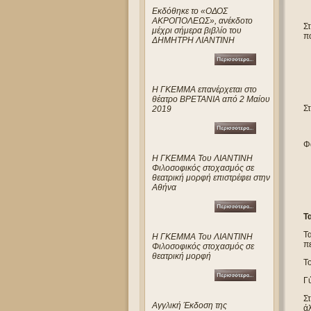
Eκδόθηκε το «ΟΔΟΣ
ΑΚΡΟΠΟΛΕΩΣ», ανέκδοτο
Στ
μέχρι σήμερα βιβλίο του
π
ΔΗΜΗΤΡΗ ΛΙΑΝΤΙΝΗ
Η ΓΚΕΜΜΑ επανέρχεται στο
θέατρο ΒΡΕΤΑΝΙΑ από 2 Μαίου
Στ
2019
Φα
Η ΓΚΕΜΜΑ Του ΛΙΑΝΤΙΝΗ
Φιλοσοφικός στοχασμός σε
θεατρική μορφή επιστρέφει στην
Αθήνα
Τ
Τα
Η ΓΚΕΜΜΑ Του ΛΙΑΝΤΙΝΗ
π
Φιλοσοφικός στοχασμός σε
θεατρική μορφή
Τ
Γ
Στ
Αγγλική Έκδοση της
άλ