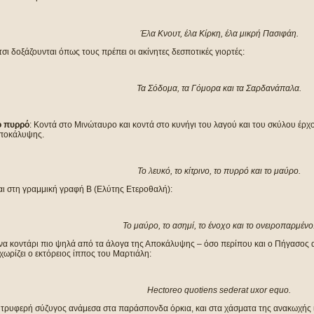
Έλα Κνουτ, έλα Κίρκη, έλα μικρή Πασιφάη.
σι δοξάζουνται όπως τους πρέπει οι ακίνητες δεσποτικές γιορτές:
Τα Σόδομα, τα Γόμορα και τα Σαρδανάπαλα.
ο πυρρό
: Κοντά στο Μινώταυρο και κοντά στο κυνήγι του λαγού και του σκύλου έρχ
ποκάλυψης.
Το λευκό, το κίτρινο, το πυρρό και το μαύρο.
αι στη γραμμική γραφή Β (Ελύτης Ετεροθαλή):
Το μαύρο, το ασημί, το ένοχο και το ονειροπαρμένο
να κοντάρι πιο ψηλά από τα άλογα της Αποκάλυψης – όσο περίπου και ο Πήγασος 
χωρίζει ο εκτόρειος ίππος του Μαρτιάλη:
Hectoreo quotiens sederat uxor equo.
 τρυφερή σύζυγος ανάμεσα στα παράσπονδα όρκια, και στα χάσματα της ανακωχής ι