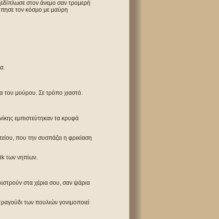
ξεδίπλωσε στον άνεμο σαν τρομερή
τύπησε τον κόσμο με μαύρη
α.
ώμα του μούρου. Σε τρόπο χιαστό.
ινίκης εμπιστεύτηκαν τα κρυφά
τείου, που την συσπάζει η φρικίαση
ik των νηπίων.
γλιστρούν στα χέρια σου, σαν ψάρια
τραγούδι των πουλιών γονιμοποιεί