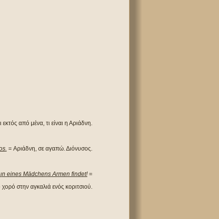
 εκτός από μένα, τι είναι η Αριάδνη.
os
.
= Αριάδνη, σε αγαπώ. Διόνυσος.
ι
n eines Mädchens Armen findet!
=
 χορό στην αγκαλιά ενός κοριτσιού.