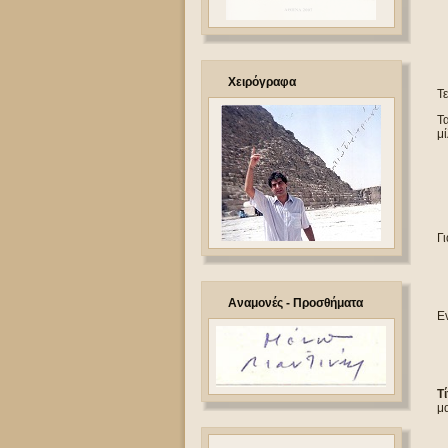
Χειρόγραφα
Τ
Τα
μί
Γι
Αναμονές - Προσθήματα
Εν
Τ
μα