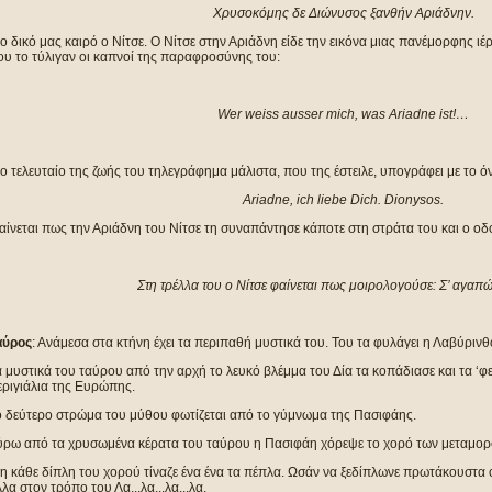
Χρυσοκόμης δε Διώνυσος ξανθήν Αριάδνην.
ο δικό μας καιρό ο Νίτσε. Ο Νίτσε στην Αριάδνη είδε την εικόνα μιας πανέμορφης ιέ
ου το τύλιγαν οι καπνοί της παραφροσύνης του:
Wer weiss ausser mich, was Ariadne ist!…
ο τελευταίο της ζωής του τηλεγράφημα μάλιστα, που της έστειλε, υπογράφει με το 
Ariadne, ich liebe Dich. Dionysos
.
ίνεται πως την Αριάδνη του Νίτσε τη συναπάντησε κάποτε στη στράτα του και ο ο
Στη τρέλλα του ο Νίτσε φαίνεται πως μοιρολογούσε: Σ’ αγαπ
αύρος
: Ανάμεσα στα κτήνη έχει τα περιπαθή μυστικά του. Του τα φυλάγει η Λαβύριν
 μυστικά του ταύρου από την αρχή το λευκό βλέμμα του Δία τα κοπάδιασε και τα ‘φ
εριγιάλια της Ευρώπης.
ο δεύτερο στρώμα του μύθου φωτίζεται από το γύμνωμα της Πασιφάης.
ύρω από τα χρυσωμένα κέρατα του ταύρου η Πασιφάη χόρεψε το χορό των μεταμο
η κάθε δίπλη του χορού τίναζε ένα ένα τα πέπλα. Ωσάν να ξεδίπλωνε πρωτάκουστα ο
λα στον τρόπο του Λα...λα...λα...λα.