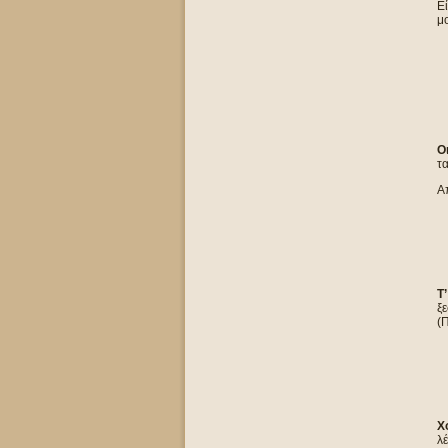
Ε
μο
Ο
τα
Α
Τ
ξε
(Π
Χ
λέ