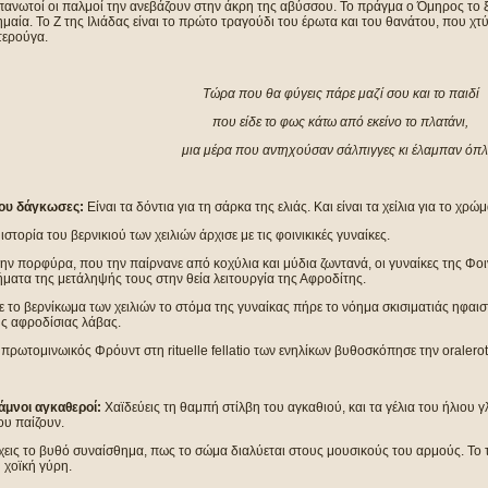
πανωτοί οι παλμοί την ανεβάζουν στην άκρη της αβύσσου. Το πράγμα ο Όμηρος το 
μαία. Το Ζ της Ιλιάδας είναι το πρώτο τραγούδι του έρωτα και του θανάτου, που χ
τερούγα.
Τώρα που θα φύγεις πάρε μαζί σου και το παιδί
που είδε το φως κάτω από εκείνο το πλατάνι,
μια μέρα που αντηχούσαν σάλπιγγες κι έλαμπαν όπλ
ου δάγκωσες:
Είναι τα δόντια για τη σάρκα της ελιάς. Και είναι τα χείλια για το χρ
ιστορία του βερνικιού των χειλιών άρχισε με τις φοινικικές γυναίκες.
ην πορφύρα, που την παίρνανε από κοχύλια και μύδια ζωντανά, οι γυναίκες της Φο
ματα της μετάληψής τους στην θεία λειτουργία της Αφροδίτης.
 το βερνίκωμα των χειλιών το στόμα της γυναίκας πήρε το νόημα σκισιματιάς ηφαισ
ης αφροδίσιας λάβας.
πρωτομινωικός Φρόυντ στη rituelle fellatio των ενηλίκων βυθοσκόπησε την oralerot
άμνοι αγκαθεροί:
Χαϊδεύεις τη θαμπή στίλβη του αγκαθιού, και τα γέλια του ήλιου 
ου παίζουν.
χεις το βυθό συναίσθημα, πως το σώμα διαλύεται στους μουσικούς του αρμούς. Το 
 χοϊκή γύρη.