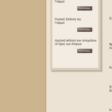
Γκέμμα
Έτ
Ρωσική Έκδοση της
Γκέμμα
Αγγλική έκδοση των ποιημάτων
Οι Ώρες των Άστρων
Τ
Α
Κ
Έ
ξε
Η