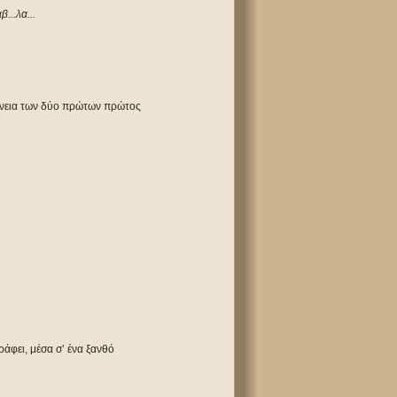
β...λα...
γγένεια των δύο πρώτων πρώτος
ράφει, μέσα σ’ ένα ξανθό