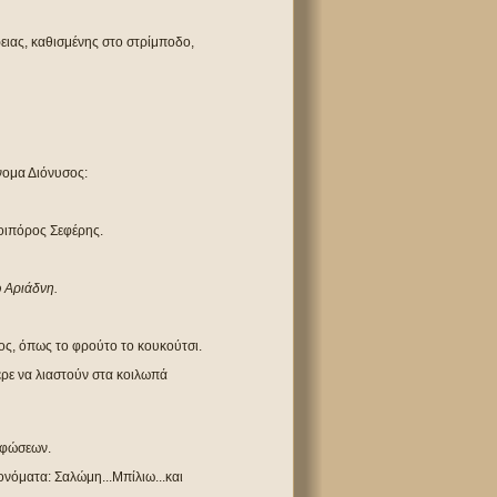
ρειας, καθισμένης στο στρίμποδο,
όνομα Διόνυσος:
δοιπόρος Σεφέρης.
ώ Αριάδνη.
θος, όπως το φρούτο το κουκούτσι.
ερε να λιαστούν στα κοιλωπά
ρφώσεων.
νόματα: Σαλώμη...Μπίλιω...και