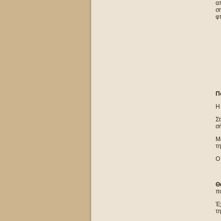
α
ση
φ
Π
Η 
Στ
σή
Με
τ
Ο 
Θ
π
Έ
τη