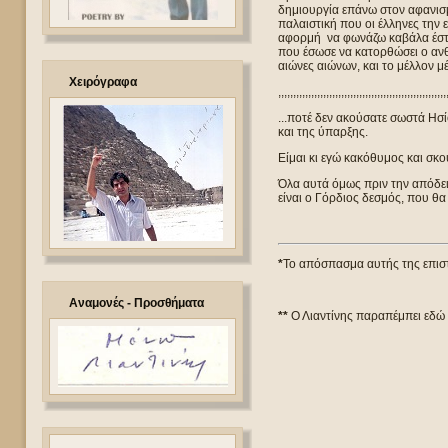
δημιουργία επάνω στον αφανισ
παλαιστική που οι έλληνες την 
αφορμή να φωνάζω καβάλα έστω 
που έσωσε να κατορθώσει ο ανθ
αιώνες αιώνων, και το μέλλον μ
Χειρόγραφα
,,,,,,,,,,,,,,,,,,,,,,,,,,,,,,,,,,,,,,,,,,,,,,,,,,,,,,,,
...ποτέ δεν ακούσατε σωστά Ησί
και της ύπαρξης.
Είμαι κι εγώ κακόθυμος και σκο
Όλα αυτά όμως πριν την απόδειξ
είναι ο Γόρδιος δεσμός, που θ
*
Το απόσπασμα αυτής της επιστ
Αναμονές - Προσθήματα
**
Ο Λιαντίνης παραπέμπει εδώ 