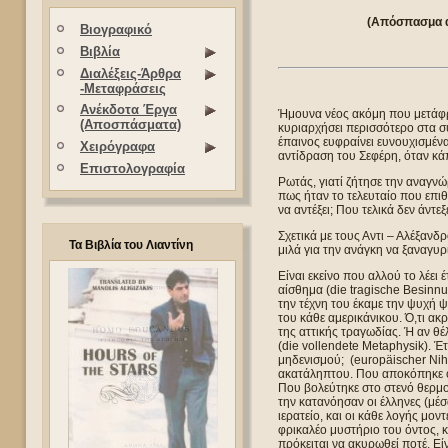
(Απόσπασμα απ
Βιογραφικό
Βιβλία
Διαλέξεις-Άρθρα
-Μεταφράσεις
Ανέκδοτα Έργα
Ήμουνα νέος ακόμη που μετάφρ
(Αποσπάσματα)
κυριαρχήσει περισσότερο στα σύ
έπαινος ευφραίνει ευνουχισμένα
Χειρόγραφα
αντίδραση του Σεφέρη, όταν κάπ
Επιστολογραφία
Ρωτάς, γιατί ζήτησε την αναγν
πως ήταν το τελευταίο που επι
να αντέξει; Που τελικά δεν άντεξ
Σχετικά με τους Αντι – Αλέξανδρ
Τα Βιβλία του Λιαντίνη
μιλά για την ανάγκη να ξαναγυ
Είναι εκείνο που αλλού το λέει 
αίσθημα (die tragische Besinnu
την τέχνη του έκαμε την ψυχή 
του κάθε αμερικάνικου. Ό,τι ακ
της αττικής τραγωδίας. Ή αν θ
(die vollendete Metaphysik). 
μηδενισμού; (europäischer Nih
ακατάληπτου. Που αποκόπηκε ο
Που βολεύτηκε στο στενό θερμο
την κατανόησαν οι έλληνες (μέσ
ιερατείο, και οι κάθε λογής μον
φρικαλέο μυστήριο του όντος, κ
πρόκειται να ακυρωθεί ποτέ. Εί