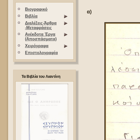
Βιογραφικό
α)
Βιβλία
Διαλέξεις-Άρθρα
-Μεταφράσεις
Ανέκδοτα Έργα
(Αποσπάσματα)
Χειρόγραφα
Επιστολογραφία
Τα Βιβλία του Λιαντίνη