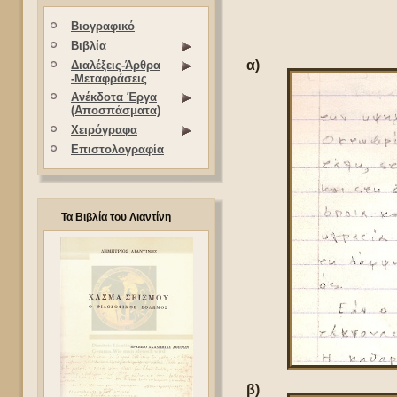
Βιογραφικό
Βιβλία
α)
Διαλέξεις-Άρθρα
-Μεταφράσεις
Ανέκδοτα Έργα
(Αποσπάσματα)
Χειρόγραφα
Επιστολογραφία
Τα Βιβλία του Λιαντίνη
β)