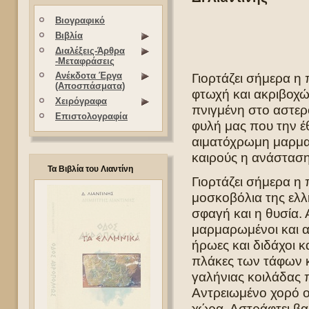
Βιογραφικό
Βιβλία
Διαλέξεις-Άρθρα
-Μεταφράσεις
Γιορτάζει σήμερα η 
Ανέκδοτα Έργα
(Αποσπάσματα)
φτωχή και ακριβοχώμ
Χειρόγραφα
πνιγμένη στο αστερ
Επιστολογραφία
φυλή μας που την έ
αιματόχρωμη μαρμαρυ
καιρούς η ανάσταση
Τα Βιβλία του Λιαντίνη
Γιορτάζει σήμερα η 
μοσκοβόλια της ελλη
σφαγή και η θυσία. 
μαρμαρωμένοι και αχ
ήρωες και διδάχοι κ
πλάκες των τάφων κα
γαλήνιας κοιλάδας 
Αντρειωμένο χορό ο
χώρα. Αστράφτει βαθ