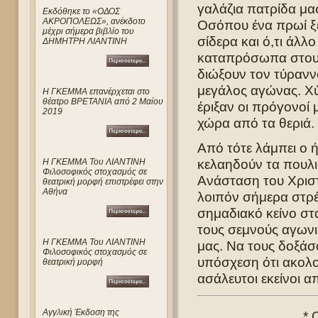
γαλάζια πατρίδα μα
Eκδόθηκε το «ΟΔΟΣ
ΑΚΡΟΠΟΛΕΩΣ», ανέκδοτο
Οσόπου ένα πρωί ξε
μέχρι σήμερα βιβλίο του
σίδερα και ό,τι άλλ
ΔΗΜΗΤΡΗ ΛΙΑΝΤΙΝΗ
καταπρόσωπα στου 
διώξουν τον τύρανν
μεγάλος αγώνας. Χύ
Η ΓΚΕΜΜΑ επανέρχεται στο
θέατρο ΒΡΕΤΑΝΙΑ από 2 Μαίου
έριξαν οι πρόγονοί
2019
χώρα από τα θεριά.
Από τότε λάμπει ο ή
κελαηδούν τα πουλι
Η ΓΚΕΜΜΑ Του ΛΙΑΝΤΙΝΗ
Φιλοσοφικός στοχασμός σε
Ανάσταση του Χριστο
θεατρική μορφή επιστρέφει στην
Αθήνα
λοιπόν σήμερα στρέ
σημαδιακό κείνο στ
τους σεμνούς αγωνι
Η ΓΚΕΜΜΑ Του ΛΙΑΝΤΙΝΗ
μας. Να τους δοξάσ
Φιλοσοφικός στοχασμός σε
υπόσχεση ότι ακολο
θεατρική μορφή
ασάλευτοι εκείνοι α
Αγγλική Έκδοση της
* 