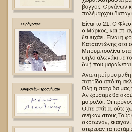
βόγγος. Οργάνων κ
πολέμαρχου διαταγ
Είναι το 21. Ο Φλέ
Χειρόγραφα
ο Μάρκος, και στ’ α
ξεψυχάει. Είναι η φ
Κατσαντώνης στο σφ
Μπουμπουλίνα στα κ
ψηλό αλωνάκι με το
ζωή που μαραίνεται
Αγαπητοί μου μαθητ
πατρίδα από τη σκλ
Όλη η πατρίδα μας τ
Αναμονές - Προσθήματα
Αν ζούσαμε θα ακο
μοιρολόι. Οι πρόγον
Ούτε σπίτια, ούτε χ
ανήκαν στους Τούρκ
σκότωναν, έκαιγαν, 
στέρευαν τα ποτάμια