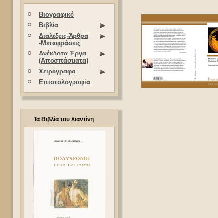
Βιογραφικό
Βιβλία
Διαλέξεις-Άρθρα
-Μεταφράσεις
Ανέκδοτα Έργα
(Αποσπάσματα)
Χειρόγραφα
Επιστολογραφία
Τα Βιβλία του Λιαντίνη