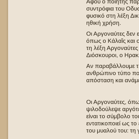
Αφού ο ποιητής παρ
συντρόφια του Οδυσ
φυσικό στη λέξη Δικ
ηθική χρήση.
Οι Αργοναύτες δεν 
όπως ο Κάλαἳς και ο
τη λέξη Αργοναύτες
Διόσκουροι, ο Ηρακ
Αν παραβάλλουμε τ
ανθρώπινο τύπο που
απόσταση και ανάμ
Οι Αργοναύτες, όπω
ψιλοδούλεψε αργότε
είναι το σύμβολο τ
εντατικοποιεί ως τ
του μυαλού του: τη