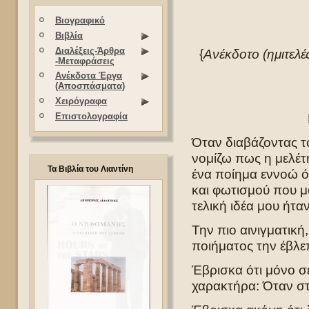
Βιογραφικό
Βιβλία
Διαλέξεις-Άρθρα
{
Ανέκδοτο (ημιτελέ
-Μεταφράσεις
Ανέκδοτα Έργα
(Αποσπάσματα)
Χειρόγραφα
Επιστολογραφία
Όταν διαβάζοντας 
νομίζω πως η μελέτ
Τα Βιβλία του Λιαντίνη
ένα ποίημα εννοώ ό
και φωτισμού που μο
τελική ιδέα μου ήτα
Την πιο αινιγματική,
ποιήματος την έβλεπ
Έβρισκα ότι μόνο σε
χαρακτήρα: Όταν στ