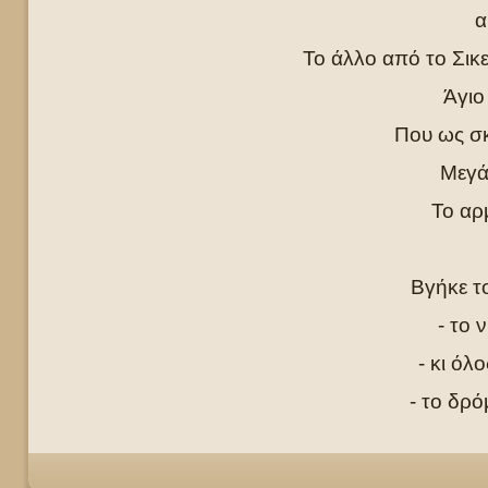
α
Το άλλο από το Σικε
Άγιο
Που ως σκ
Μεγά
Το αρ
Βγήκε τ
- το 
- κι όλ
- το δρό