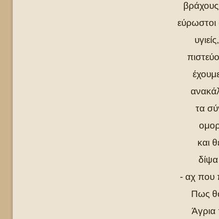
βράχους 
εύρωστοι 
υγιεί
πιστεύο
έχουμε
ανακάλ
τα σύ
ομορ
και θ
δίψα
- αχ που 
Πως θα
Άγρια 