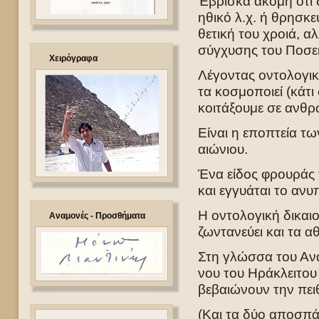
Έβρισκα ακόμη ότι 
ηθικό λ.χ. ή θρησκ
θετική του χροιά, α
σύγχυσης του Ποσε
Χειρόγραφα
Λέγοντας οντολογι
τα κοσμοποιεί (κάτ
κοιτάξουμε σε ανθρ
Είναι η εποπτεία τω
αιώνιου.
Ένα είδος φρουράς τ
και εγγυάται το ανυ
Η οντολογική δικαι
Αναμονές - Προσθήματα
ζωντανεύει και τα αθ
Στη γλώσσα του Αναξί
νου του Ηράκλειτου
βεβαιώνουν την πει
(Και τα δύο αποσπά