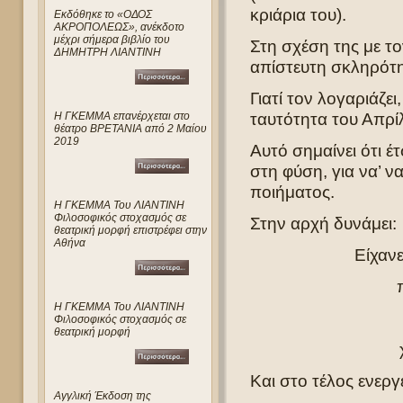
κριάρια του).
Eκδόθηκε το «ΟΔΟΣ
ΑΚΡΟΠΟΛΕΩΣ», ανέκδοτο
μέχρι σήμερα βιβλίο του
Στη σχέση της με τ
ΔΗΜΗΤΡΗ ΛΙΑΝΤΙΝΗ
απίστευτη σκληρότη
Γιατί τον λογαριάζε
ταυτότητα του Απρίλ
Η ΓΚΕΜΜΑ επανέρχεται στο
θέατρο ΒΡΕΤΑΝΙΑ από 2 Μαίου
2019
Αυτό σημαίνει ότι έ
στη φύση, για να’ να
ποιήματος.
Η ΓΚΕΜΜΑ Του ΛΙΑΝΤΙΝΗ
Φιλοσοφικός στοχασμός σε
Στην αρχή δυνάμει:
θεατρική μορφή επιστρέφει στην
Αθήνα
Είχαν
Η ΓΚΕΜΜΑ Του ΛΙΑΝΤΙΝΗ
Φιλοσοφικός στοχασμός σε
θεατρική μορφή
Και στο τέλος ενεργε
Αγγλική Έκδοση της