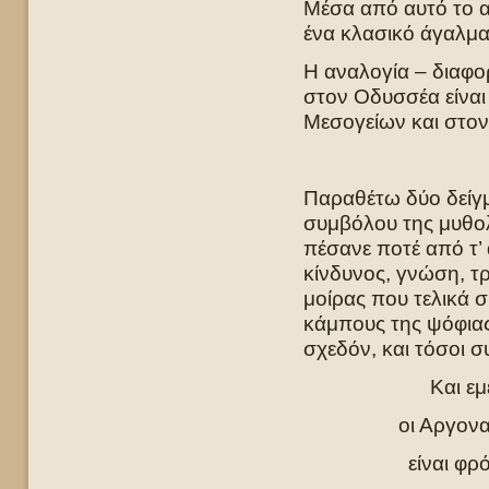
Μέσα από αυτό το α
ένα κλασικό άγαλμα
Η αναλογία – διαφο
στον Οδυσσέα είναι
Μεσογείων και στον
Παραθέτω δύο δείγμ
συμβόλου της μυθολ
πέσανε ποτέ από τ’
κίνδυνος, γνώση, τρ
μοίρας που τελικά 
κάμπους της ψόφια
σχεδόν, και τόσοι σ
Και εμ
οι Αργονα
είναι φρ