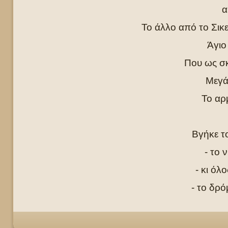
α
Το άλλο από το Σικε
Άγιο
Που ως σκ
Μεγά
Το αρ
Βγήκε τ
- το 
- κι όλ
- το δρό