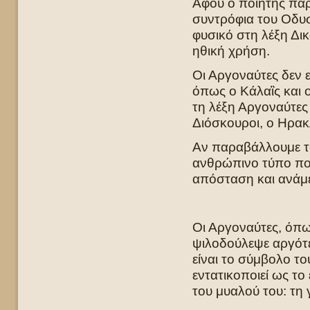
Αφού ο ποιητής παρ
συντρόφια του Οδυσ
φυσικό στη λέξη Δικ
ηθική χρήση.
Οι Αργοναύτες δεν 
όπως ο Κάλαἳς και ο
τη λέξη Αργοναύτες
Διόσκουροι, ο Ηρακ
Αν παραβάλλουμε τ
ανθρώπινο τύπο που
απόσταση και ανάμ
Οι Αργοναύτες, όπω
ψιλοδούλεψε αργότε
είναι το σύμβολο τ
εντατικοποιεί ως τ
του μυαλού του: τη