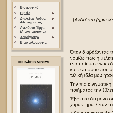
Βιογραφικό
Βιβλία
Διαλέξεις-Άρθρα
{
Ανέκδοτο (ημιτελέ
-Μεταφράσεις
Ανέκδοτα Έργα
(Αποσπάσματα)
Χειρόγραφα
Επιστολογραφία
Όταν διαβάζοντας 
νομίζω πως η μελέτ
Τα Βιβλία του Λιαντίνη
ένα ποίημα εννοώ ό
και φωτισμού που μο
τελική ιδέα μου ήτα
Την πιο αινιγματική,
ποιήματος την έβλεπ
Έβρισκα ότι μόνο σε
χαρακτήρα: Όταν στ