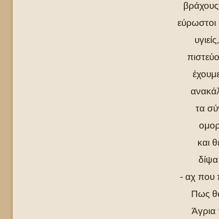
βράχους 
εύρωστοι 
υγιεί
πιστεύο
έχουμε
ανακάλ
τα σύ
ομορ
και θ
δίψα
- αχ που 
Πως θα
Άγρια 