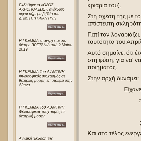
κριάρια του).
Eκδόθηκε το «ΟΔΟΣ
ΑΚΡΟΠΟΛΕΩΣ», ανέκδοτο
μέχρι σήμερα βιβλίο του
Στη σχέση της με τ
ΔΗΜΗΤΡΗ ΛΙΑΝΤΙΝΗ
απίστευτη σκληρότη
Γιατί τον λογαριάζε
ταυτότητα του Απρίλ
Η ΓΚΕΜΜΑ επανέρχεται στο
θέατρο ΒΡΕΤΑΝΙΑ από 2 Μαίου
2019
Αυτό σημαίνει ότι έ
στη φύση, για να’ να
ποιήματος.
Η ΓΚΕΜΜΑ Του ΛΙΑΝΤΙΝΗ
Φιλοσοφικός στοχασμός σε
Στην αρχή δυνάμει:
θεατρική μορφή επιστρέφει στην
Αθήνα
Είχαν
Η ΓΚΕΜΜΑ Του ΛΙΑΝΤΙΝΗ
Φιλοσοφικός στοχασμός σε
θεατρική μορφή
Και στο τέλος ενεργε
Αγγλική Έκδοση της