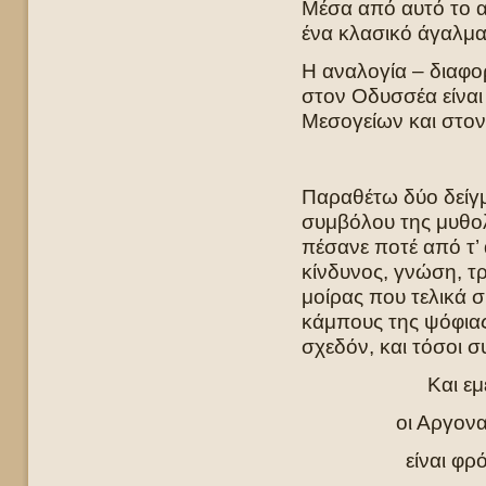
Μέσα από αυτό το α
ένα κλασικό άγαλμα
Η αναλογία – διαφο
στον Οδυσσέα είναι
Μεσογείων και στον
Παραθέτω δύο δείγμ
συμβόλου της μυθολ
πέσανε ποτέ από τ’
κίνδυνος, γνώση, τρ
μοίρας που τελικά 
κάμπους της ψόφια
σχεδόν, και τόσοι σ
Και εμ
οι Αργονα
είναι φρ