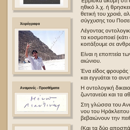
Έβρισκα ακόμη ότι 
ηθικό λ.χ. ή θρησκ
θετική του χροιά, α
σύγχυσης του Ποσε
Χειρόγραφα
Λέγοντας οντολογι
τα κοσμοποιεί (κάτ
κοιτάξουμε σε ανθρ
Είναι η εποπτεία τω
αιώνιου.
Ένα είδος φρουράς τ
και εγγυάται το ανυ
Η οντολογική δικαι
Αναμονές - Προσθήματα
ζωντανεύει και τα αθ
Στη γλώσσα του Αναξί
νου του Ηράκλειτου
βεβαιώνουν την πει
(Και τα δύο αποσπά