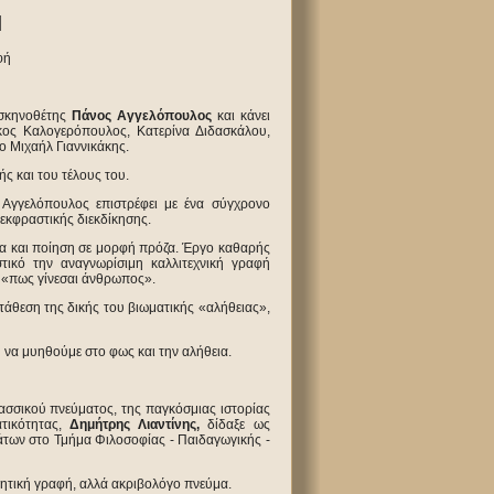
Η
φή
 σκηνοθέτης
Πάνος Αγγελόπουλος
και κάνει
κος Καλογερόπουλος, Κατερίνα Διδασκάλου,
 Μιχαήλ Γιαννικάκης.
 και του τέλους του.
Αγγελόπουλος επιστρέφει με ένα σύγχρονο
κφραστικής διεκδίκησης.
α και ποίηση σε μορφή πρόζα. Έργο καθαρής
τικό την αναγνωρίσιμη καλλιτεχνική γραφή
υ «πως γίνεσαι άνθρωπος».
τάθεση της δικής του βιωματικής «αλήθειας»,
 να μυηθούμε στο φως και την αλήθεια.
ασσικού πνεύματος, της παγκόσμιας ιστορίας
ατικότητας,
Δημήτρης Λιαντίνης,
δίδαξε ως
άτων στο Τμήμα Φιλοσοφίας - Παιδαγωγικής -
ητική γραφή, αλλά ακριβολόγο πνεύμα.