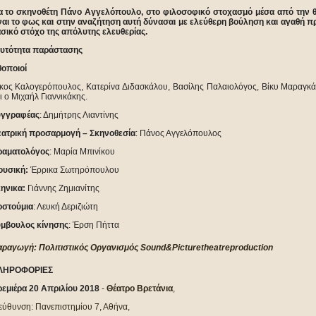
α το σκηνοθέτη Πάνο Αγγελόπουλο, στο φιλοσοφικό στοχασμό μέσα από την θ
ναι το φως και στην αναζήτηση αυτή δύνασαι με ελεύθερη βούληση και αγαθή πρ
σικό στόχο της απόλυτης ελευθερίας.
υτότητα παράστασης
οποιοί
κος Καλογερόπουλος, Κατερίνα Διδασκάλου, Βασίλης Παλαιολόγος, Βίκυ Μαραγκ
ι ο Μιχαήλ Γιαννικάκης.
υγγραφέας
: Δημήτρης Λιαντίνης
ατρική προσαρμογή – Σκηνοθεσία
: Πάνος Αγγελόπουλος
ραματολόγος
: Mαρία Μπινίκου
υσική:
Έρρικα Σωτηρόπουλου
ηνικα:
Γιάννης Ζημιανίτης
στούμια
: Λευκή Δεριζιώτη
μβουλος κίνησης
: Έρση Πήττα
ραγωγή: Πολιτιστικός Οργανισμός
Sound
&
Picture
theatre
production
ΛΗΡΟΦΟΡΙΕΣ
εμιέρα 20 Απριλίου 2018
-
Θέατρο Βρετάνια
,
εύθυνση: Πανεπιστημίου 7, Αθήνα,