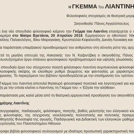
ΛΙΑΝΤΙΝ
ΓΚΕΜΜΑ
Η
Του
Φιλοσοφικός στοχασμός σε θεατρική μορ
Σκηνοθεσία: Πάνος Αγγελόπουλος
 ένα νέο σπουδαίο φιλοσοφικό κείμενο την
Γκέμμα του Λιαντίνη
επανέρχεται ο
ρεμιέρα
στο θέατρο Βρετάνια, 20 Απριλίου 2018
. Ερμηνεύουν οι ηθοποιοί: Νί
σίλης Παλαιολόγος, Βίκυ Μαραγκάκη, Κρυσταλλία Κεφαλούδη, Δανάη Λουκάκη και ο
α παράσταση υπαρξιακού προσδιορισμού του ανθρώπου στη σύνολη ρότα της αρχής
τά τη μεγάλη επιτυχία της
Ασκητικής
του Ν. Καζαντζάκη ο σκηνοθέτης Πάνος 
λυσυζητημένο έργο σπάνιου φιλοσοφικού προβληματισμού και υψηλής γλωσσικής ε
 σπουδαίο έργο του σύγχρονου ποιητή φιλόσοφου Λιαντίνη συμπυκνώνει φιλοσοφί
λοσοφικής σκέψης σε ελεύθερο ρυθμό βιώματος και φαντασίας με χαρακτηρισ
φρασης. Το περιεχόμενο του βιβλίου προσδιορίζεται με την επισήμανση του τρόπο
Γκέμμα του Λιαντίνη αποτελεί θησαυρό φιλοσοφικό ποιητικό και λογοτεχνικό για κα
ξη με την οποία κλείνει ο Λιαντίνης τη Γκέμμα του: « Έζησα την αλήθεια».
παράσταση μας καλεί μέσα από τη θεατρική ερμηνευτική προσέγγιση του σκηνοθέτη
μήτρης Λιαντίνης
συγγραφέας, παιδαγωγός, φιλόσοφος, ποιητής, βαθύς μελετητής του ελληνικού κλ
ς φιλοσοφίας, της σύγχρονης νεοελληνικής πολιτιστικής και πολιτικής πραγμ
θηγητής Φιλοσοφία της αγωγής, Παιδαγωγική και Διδακτική των ελληνικών μαθημ
χολογίας του Πανεπιστημίου Αθηνών.
ραψε βιβλία φιλοσοφικού συλλογισμού με ιδιαίτερη προσωπική χαρακτηριστική ποι