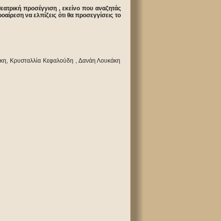
εατρική προσέγγιση , εκείνο που αναζητάς
οαίρεση να ελπίζεις ότι θα προσεγγίσεις το
άκη, Κρυσταλλία Κεφαλούδη , Δανάη Λουκάκη