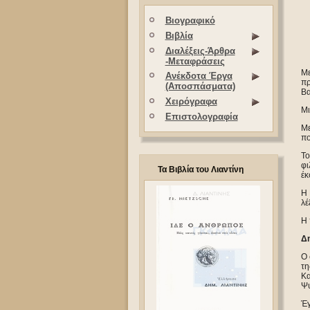
Βιογραφικό
Βιβλία
Διαλέξεις-Άρθρα
-Μεταφράσεις
Με
Ανέκδοτα Έργα
π
(Αποσπάσματα)
Βα
Χειρόγραφα
Μι
Επιστολογραφία
Με
πο
Το
φι
Τα Βιβλία του Λιαντίνη
έκ
Η 
λέ
Η 
Δη
Ο 
τη
Κα
Ψυ
Έγ