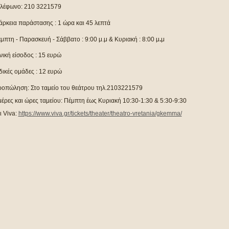
λέφωνο: 210 3221579
άρκεια παράστασης : 1 ώρα και 45 λεπτά
μπτη - Παρασκευή - Σάββατο
: 9:00 μ.μ & Κυριακή : 8:00 μ
.
μ
νική είσοδος : 15 ευρώ
δικές ομάδες : 12 ευρώ
οπώληση: Στο ταμείο του θεάτρου τηλ.2103221579
έρες και ώρες ταμείου: Πέμπτη έως Κυριακή 10:30-1:30 & 5:30-9:30
ι
Viva
:
https://www.viva.gr/tickets/theater/theatro-vretania/gkemma/