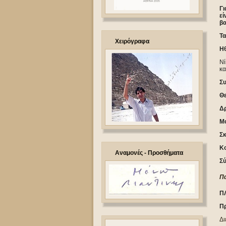
Γι
εί
βα
Τα
Χειρόγραφα
Ηθ
Νί
κα
Σ
Θε
Δ
Μο
Σκ
Κο
Αναμονές - Προσθήματα
Σύ
Πα
Π
Πρ
Δι