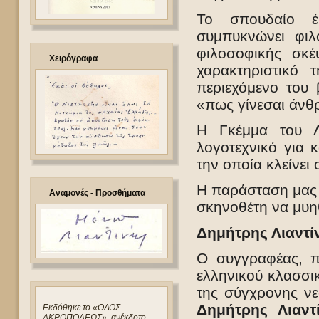
Το σπουδαίο έ
συμπυκνώνει φι
φιλοσοφικής σκέ
Χειρόγραφα
χαρακτηριστικό 
περιεχόμενο του 
«πως γίνεσαι άνθ
Η Γκέμμα του Λι
λογοτεχνικό για 
την οποία κλείνει
Η παράσταση μας 
Αναμονές - Προσθήματα
σκηνοθέτη να μυη
Δημήτρης Λιαντί
Ο συγγραφέας, π
ελληνικού κλασσικ
της σύγχρονης νεο
Δημήτρης Λιαντ
Eκδόθηκε το «ΟΔΟΣ
ΑΚΡΟΠΟΛΕΩΣ», ανέκδοτο