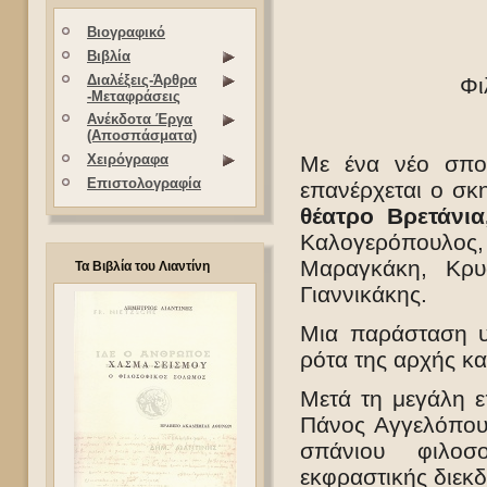
Βιογραφικό
Βιβλία
Διαλέξεις-Άρθρα
Φι
-Μεταφράσεις
Ανέκδοτα Έργα
(Αποσπάσματα)
Με ένα νέο σπο
Χειρόγραφα
Επιστολογραφία
επανέρχεται ο σ
θέατρο Βρετάνια
Καλογερόπουλος,
Μαραγκάκη, Κρυ
Τα Βιβλία του Λιαντίνη
Γιαννικάκης.
Μια παράσταση υ
ρότα της αρχής και
Μετά τη μεγάλη ε
Πάνος Αγγελόπου
σπάνιου φιλοσ
εκφραστικής διεκδ