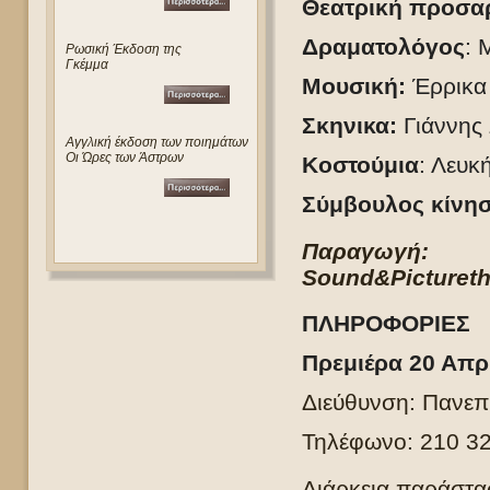
Θεατρική προσα
Δραματολόγος
: 
Ρωσική Έκδοση της
Γκέμμα
Μουσική:
Έρρικα
Σκηνικα:
Γιάννης 
Αγγλική έκδοση των ποιημάτων
Οι Ώρες των Άστρων
Κοστούμια
: Λευκ
Σύμβουλος κίνη
Παραγωγή
Sound
&
Picture
t
ΠΛΗΡΟΦΟΡΙΕΣ
Πρεμιέρα 20 Απρ
Διεύθυνση: Πανεπ
Τηλέφωνο: 210 3
Διάρκεια παράστασ