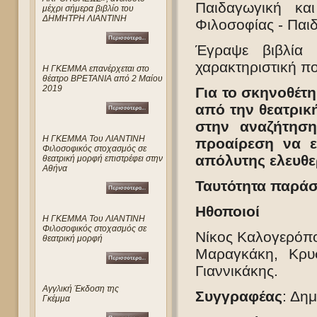
Παιδαγωγική κα
μέχρι σήμερα βιβλίο του
ΔΗΜΗΤΡΗ ΛΙΑΝΤΙΝΗ
Φιλοσοφίας - Παι
Έγραψε βιβλία 
χαρακτηριστική π
Η ΓΚΕΜΜΑ επανέρχεται στο
θέατρο ΒΡΕΤΑΝΙΑ από 2 Μαίου
2019
Για το σκηνοθέτ
από την θεατρική
στην αναζήτησ
Η ΓΚΕΜΜΑ Του ΛΙΑΝΤΙΝΗ
προαίρεση να ε
Φιλοσοφικός στοχασμός σε
απόλυτης ελευθε
θεατρική μορφή επιστρέφει στην
Αθήνα
Ταυτότητα παρά
Ηθοποιοί
Η ΓΚΕΜΜΑ Του ΛΙΑΝΤΙΝΗ
Φιλοσοφικός στοχασμός σε
Νίκος Καλογερόπο
θεατρική μορφή
Μαραγκάκη, Κρυ
Γιαννικάκης.
Αγγλική Έκδοση της
Συγγραφέας
: Δημ
Γκέμμα