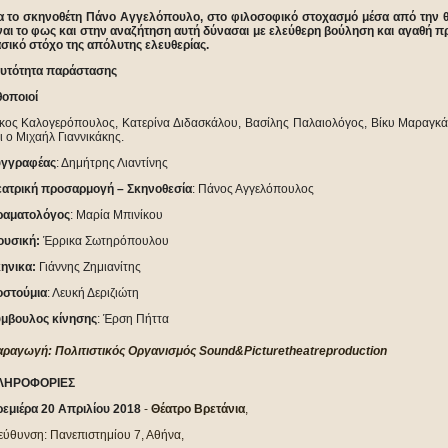
α το σκηνοθέτη Πάνο Αγγελόπουλο, στο φιλοσοφικό στοχασμό μέσα από την θ
ναι το φως και στην αναζήτηση αυτή δύνασαι με ελεύθερη βούληση και αγαθή πρ
σικό στόχο της απόλυτης ελευθερίας.
υτότητα παράστασης
οποιοί
κος Καλογερόπουλος, Κατερίνα Διδασκάλου, Βασίλης Παλαιολόγος, Βίκυ Μαραγκ
ι ο Μιχαήλ Γιαννικάκης.
υγγραφέας
: Δημήτρης Λιαντίνης
ατρική προσαρμογή – Σκηνοθεσία
: Πάνος Αγγελόπουλος
ραματολόγος
: Mαρία Μπινίκου
υσική:
Έρρικα Σωτηρόπουλου
ηνικα:
Γιάννης Ζημιανίτης
στούμια
: Λευκή Δεριζιώτη
μβουλος κίνησης
: Έρση Πήττα
ραγωγή: Πολιτιστικός Οργανισμός
Sound
&
Picture
theatre
production
ΛΗΡΟΦΟΡΙΕΣ
εμιέρα 20 Απριλίου 2018
-
Θέατρο Βρετάνια
,
εύθυνση: Πανεπιστημίου 7, Αθήνα,