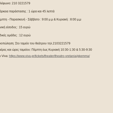
λέφωνο: 210 3221579
άρκεια παράστασης : 1 ώρα και 45 λεπτά
μπτη - Παρασκευή - Σάββατο
: 9:00 μ.μ & Κυριακή : 8:00 μ
.
μ
νική είσοδος : 15 ευρώ
δικές ομάδες : 12 ευρώ
οπώληση: Στο ταμείο του θεάτρου τηλ.2103221579
έρες και ώρες ταμείου: Πέμπτη έως Κυριακή 10:30-1:30 & 5:30-9:30
ι
Viva
:
https://www.viva.gr/tickets/theater/theatro-vretania/gkemma/