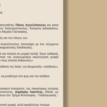
Η
φή
 σκηνοθέτης
Πάνος Αγγελόπουλος
και κάνει
κος Καλογερόπουλος, Κατερίνα Διδασκάλου,
 Μιχαήλ Γιαννικάκης.
 και του τέλους του.
Αγγελόπουλος επιστρέφει με ένα σύγχρονο
κφραστικής διεκδίκησης.
α και ποίηση σε μορφή πρόζα. Έργο καθαρής
τικό την αναγνωρίσιμη καλλιτεχνική γραφή
υ «πως γίνεσαι άνθρωπος».
τάθεση της δικής του βιωματικής «αλήθειας»,
 να μυηθούμε στο φως και την αλήθεια.
ασσικού πνεύματος, της παγκόσμιας ιστορίας
ατικότητας,
Δημήτρης Λιαντίνης,
δίδαξε ως
άτων στο Τμήμα Φιλοσοφίας - Παιδαγωγικής -
ητική γραφή, αλλά ακριβολόγο πνεύμα.