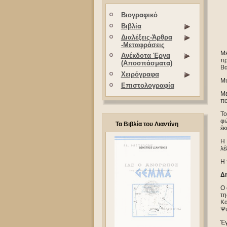
Βιογραφικό
Βιβλία
Διαλέξεις-Άρθρα
-Μεταφράσεις
Με
Ανέκδοτα Έργα
π
(Αποσπάσματα)
Βα
Χειρόγραφα
Μι
Επιστολογραφία
Με
πο
Το
φι
Τα Βιβλία του Λιαντίνη
έκ
Η 
λέ
Η 
Δη
Ο 
τη
Κα
Ψυ
Έγ