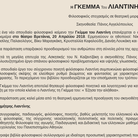
ΛΙΑΝΤΙΝ
ΓΚΕΜΜΑ
Η
Του
Φιλοσοφικός στοχασμός σε θεατρική μορ
Σκηνοθεσία: Πάνος Αγγελόπουλος
 ένα νέο σπουδαίο φιλοσοφικό κείμενο την
Γκέμμα του Λιαντίνη
επανέρχεται ο
ρεμιέρα
στο θέατρο Βρετάνια, 20 Απριλίου 2018
. Ερμηνεύουν οι ηθοποιοί: Νί
σίλης Παλαιολόγος, Βίκυ Μαραγκάκη, Κρυσταλλία Κεφαλούδη, Δανάη Λουκάκη και ο
α παράσταση υπαρξιακού προσδιορισμού του ανθρώπου στη σύνολη ρότα της αρχής
τά τη μεγάλη επιτυχία της
Ασκητικής
του Ν. Καζαντζάκη ο σκηνοθέτης Πάνος 
λυσυζητημένο έργο σπάνιου φιλοσοφικού προβληματισμού και υψηλής γλωσσικής ε
 σπουδαίο έργο του σύγχρονου ποιητή φιλόσοφου Λιαντίνη συμπυκνώνει φιλοσοφί
λοσοφικής σκέψης σε ελεύθερο ρυθμό βιώματος και φαντασίας με χαρακτηρισ
φρασης. Το περιεχόμενο του βιβλίου προσδιορίζεται με την επισήμανση του τρόπο
Γκέμμα του Λιαντίνη αποτελεί θησαυρό φιλοσοφικό ποιητικό και λογοτεχνικό για κα
ξη με την οποία κλείνει ο Λιαντίνης τη Γκέμμα του: « Έζησα την αλήθεια».
παράσταση μας καλεί μέσα από τη θεατρική ερμηνευτική προσέγγιση του σκηνοθέτη
μήτρης Λιαντίνης
συγγραφέας, παιδαγωγός, φιλόσοφος, ποιητής, βαθύς μελετητής του ελληνικού κλ
ς φιλοσοφίας, της σύγχρονης νεοελληνικής πολιτιστικής και πολιτικής πραγμ
θηγητής Φιλοσοφία της αγωγής, Παιδαγωγική και Διδακτική των ελληνικών μαθημ
χολογίας του Πανεπιστημίου Αθηνών.
ραψε βιβλία φιλοσοφικού συλλογισμού με ιδιαίτερη προσωπική χαρακτηριστική ποι