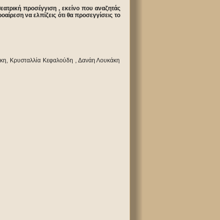
εατρική προσέγγιση , εκείνο που αναζητάς
οαίρεση να ελπίζεις ότι θα προσεγγίσεις το
άκη, Κρυσταλλία Κεφαλούδη , Δανάη Λουκάκη