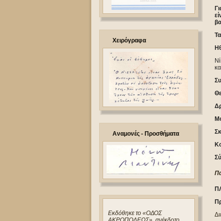
Γι
εί
βα
Τα
Χειρόγραφα
Ηθ
Νί
κα
Σ
Θε
Δ
Μο
Σκ
Αναμονές - Προσθήματα
Κο
Σύ
Πα
Π
Πρ
Eκδόθηκε το «ΟΔΟΣ
Δι
ΑΚΡΟΠΟΛΕΩΣ», ανέκδοτο