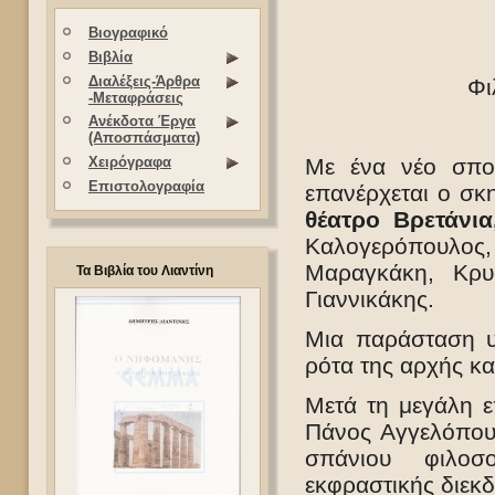
Βιογραφικό
Βιβλία
Διαλέξεις-Άρθρα
Φι
-Μεταφράσεις
Ανέκδοτα Έργα
(Αποσπάσματα)
Με ένα νέο σπο
Χειρόγραφα
Επιστολογραφία
επανέρχεται ο σ
θέατρο Βρετάνια
Καλογερόπουλος,
Μαραγκάκη, Κρυ
Τα Βιβλία του Λιαντίνη
Γιαννικάκης.
Μια παράσταση υ
ρότα της αρχής και
Μετά τη μεγάλη ε
Πάνος Αγγελόπου
σπάνιου φιλοσ
εκφραστικής διεκδ