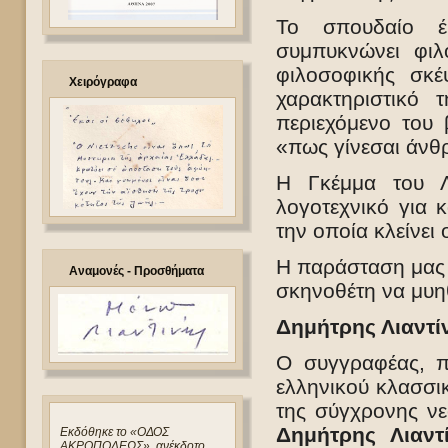
Το σπουδαίο έ
συμπυκνώνει φι
φιλοσοφικής σκέ
Χειρόγραφα
χαρακτηριστικό 
περιεχόμενο του 
«πως γίνεσαι άνθ
Η Γκέμμα του Λι
λογοτεχνικό για 
την οποία κλείνει
Η παράσταση μας 
Αναμονές - Προσθήματα
σκηνοθέτη να μυη
Δημήτρης Λιαντί
Ο συγγραφέας, π
ελληνικού κλασσικ
της σύγχρονης νεο
Δημήτρης Λιαντ
Eκδόθηκε το «ΟΔΟΣ
ΑΚΡΟΠΟΛΕΩΣ», ανέκδοτο