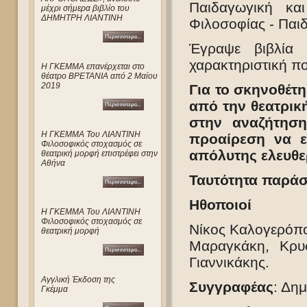
Παιδαγωγική κα
μέχρι σήμερα βιβλίο του
ΔΗΜΗΤΡΗ ΛΙΑΝΤΙΝΗ
Φιλοσοφίας - Παι
Έγραψε βιβλία 
χαρακτηριστική π
Η ΓΚΕΜΜΑ επανέρχεται στο
θέατρο ΒΡΕΤΑΝΙΑ από 2 Μαίου
2019
Για το σκηνοθέτ
από την θεατρική
στην αναζήτησ
Η ΓΚΕΜΜΑ Του ΛΙΑΝΤΙΝΗ
προαίρεση να ε
Φιλοσοφικός στοχασμός σε
απόλυτης ελευθε
θεατρική μορφή επιστρέφει στην
Αθήνα
Ταυτότητα παρά
Ηθοποιοί
Η ΓΚΕΜΜΑ Του ΛΙΑΝΤΙΝΗ
Φιλοσοφικός στοχασμός σε
Νίκος Καλογερόπο
θεατρική μορφή
Μαραγκάκη, Κρυ
Γιαννικάκης.
Αγγλική Έκδοση της
Συγγραφέας
: Δημ
Γκέμμα