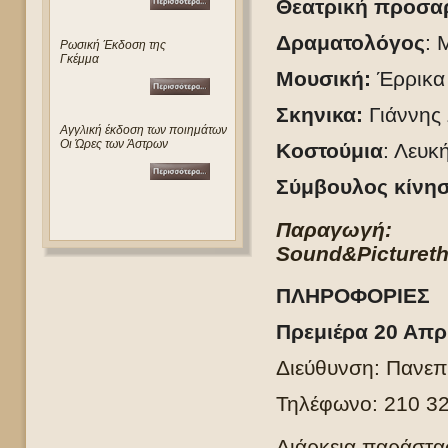
Θεατρική προσα
Δραματολόγος
: 
Ρωσική Έκδοση της
Γκέμμα
Μουσική:
Έρρικα
Σκηνικα:
Γιάννης 
Αγγλική έκδοση των ποιημάτων
Οι Ώρες των Άστρων
Κοστούμια
: Λευκ
Σύμβουλος κίνη
Παραγωγή
Sound
&
Picture
t
ΠΛΗΡΟΦΟΡΙΕΣ
Πρεμιέρα 20 Απρ
Διεύθυνση: Πανεπ
Τηλέφωνο: 210 3
Διάρκεια παράστασ