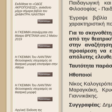
Παιδαγωγική κα
Eκδόθηκε το «ΟΔΟΣ
ΑΚΡΟΠΟΛΕΩΣ», ανέκδοτο
Φιλοσοφίας - Παι
μέχρι σήμερα βιβλίο του
ΔΗΜΗΤΡΗ ΛΙΑΝΤΙΝΗ
Έγραψε βιβλία 
χαρακτηριστική π
Για το σκηνοθέτ
Η ΓΚΕΜΜΑ επανέρχεται στο
θέατρο ΒΡΕΤΑΝΙΑ από 2 Μαίου
από την θεατρική
2019
στην αναζήτησ
προαίρεση να ε
απόλυτης ελευθε
Η ΓΚΕΜΜΑ Του ΛΙΑΝΤΙΝΗ
Φιλοσοφικός στοχασμός σε
θεατρική μορφή επιστρέφει στην
Ταυτότητα παρά
Αθήνα
Ηθοποιοί
Νίκος Καλογερόπο
Η ΓΚΕΜΜΑ Του ΛΙΑΝΤΙΝΗ
Μαραγκάκη, Κρυ
Φιλοσοφικός στοχασμός σε
θεατρική μορφή
Γιαννικάκης.
Συγγραφέας
: Δημ
Αγγλική Έκδοση της