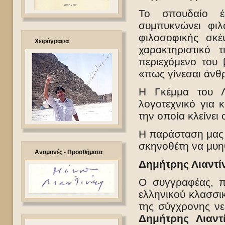
Το σπουδαίο έ
συμπυκνώνει φι
φιλοσοφικής σκέ
Χειρόγραφα
χαρακτηριστικό 
περιεχόμενο του 
«πως γίνεσαι άνθ
Η Γκέμμα του Λι
λογοτεχνικό για 
την οποία κλείνει
Η παράσταση μας 
σκηνοθέτη να μυη
Αναμονές - Προσθήματα
Δημήτρης Λιαντί
Ο συγγραφέας, π
ελληνικού κλασσικ
της σύγχρονης νεο
Δημήτρης Λιαντ