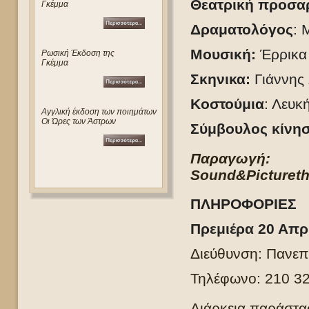
Θεατρική προσα
Γκέμμα
Δραματολόγος
: 
Μουσική:
Έρρικα
Ρωσική Έκδοση της
Γκέμμα
Σκηνικα:
Γιάννης 
Κοστούμια
: Λευκ
Αγγλική έκδοση των ποιημάτων
Οι Ώρες των Άστρων
Σύμβουλος κίνη
Παραγωγή
Sound
&
Picture
t
ΠΛΗΡΟΦΟΡΙΕΣ
Πρεμιέρα 20 Απρ
Διεύθυνση: Πανεπ
Τηλέφωνο: 210 3
Διάρκεια παράστασ