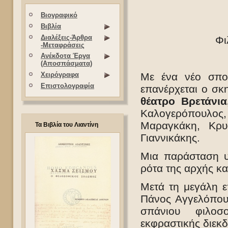
Βιογραφικό
Βιβλία
Διαλέξεις-Άρθρα
Φι
-Μεταφράσεις
Ανέκδοτα Έργα
(Αποσπάσματα)
Με ένα νέο σπο
Χειρόγραφα
Επιστολογραφία
επανέρχεται ο σ
θέατρο Βρετάνια
Καλογερόπουλος,
Μαραγκάκη, Κρυ
Τα Βιβλία του Λιαντίνη
Γιαννικάκης.
Μια παράσταση υ
ρότα της αρχής και
Μετά τη μεγάλη ε
Πάνος Αγγελόπου
σπάνιου φιλοσ
εκφραστικής διεκδ