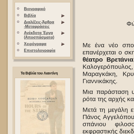
Βιογραφικό
Βιβλία
Διαλέξεις-Άρθρα
Φι
-Μεταφράσεις
Ανέκδοτα Έργα
(Αποσπάσματα)
Με ένα νέο σπο
Χειρόγραφα
Επιστολογραφία
επανέρχεται ο σ
θέατρο Βρετάνια
Καλογερόπουλος,
Μαραγκάκη, Κρυ
Τα Βιβλία του Λιαντίνη
Γιαννικάκης.
Μια παράσταση υ
ρότα της αρχής και
Μετά τη μεγάλη ε
Πάνος Αγγελόπου
σπάνιου φιλοσ
εκφραστικής διεκδ