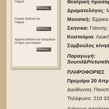
Θεατρική προσα
Γκέμμα
Δραματολόγος
: 
Μουσική:
Έρρικα
Ρωσική Έκδοση της
Γκέμμα
Σκηνικα:
Γιάννης 
Κοστούμια
: Λευκ
Αγγλική έκδοση των ποιημάτων
Οι Ώρες των Άστρων
Σύμβουλος κίνη
Παραγωγή
Sound
&
Picture
t
ΠΛΗΡΟΦΟΡΙΕΣ
Πρεμιέρα 20 Απρ
Διεύθυνση: Πανεπ
Τηλέφωνο: 210 3
Διάρκεια παράστασ