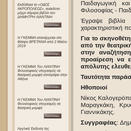
Παιδαγωγική κα
Eκδόθηκε το «ΟΔΟΣ
ΑΚΡΟΠΟΛΕΩΣ», ανέκδοτο
Φιλοσοφίας - Παι
μέχρι σήμερα βιβλίο του
ΔΗΜΗΤΡΗ ΛΙΑΝΤΙΝΗ
Έγραψε βιβλία 
χαρακτηριστική π
Για το σκηνοθέτ
Η ΓΚΕΜΜΑ επανέρχεται στο
θέατρο ΒΡΕΤΑΝΙΑ από 2 Μαίου
από την θεατρική
2019
στην αναζήτησ
προαίρεση να ε
απόλυτης ελευθε
Η ΓΚΕΜΜΑ Του ΛΙΑΝΤΙΝΗ
Φιλοσοφικός στοχασμός σε
θεατρική μορφή επιστρέφει στην
Ταυτότητα παρά
Αθήνα
Ηθοποιοί
Νίκος Καλογερόπο
Η ΓΚΕΜΜΑ Του ΛΙΑΝΤΙΝΗ
Μαραγκάκη, Κρυ
Φιλοσοφικός στοχασμός σε
θεατρική μορφή
Γιαννικάκης.
Συγγραφέας
: Δημ
Αγγλική Έκδοση της