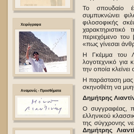
Το σπουδαίο έ
συμπυκνώνει φι
φιλοσοφικής σκέ
Χειρόγραφα
χαρακτηριστικό 
περιεχόμενο του 
«πως γίνεσαι άνθ
Η Γκέμμα του Λι
λογοτεχνικό για 
την οποία κλείνει
Η παράσταση μας 
σκηνοθέτη να μυη
Αναμονές - Προσθήματα
Δημήτρης Λιαντί
Ο συγγραφέας, π
ελληνικού κλασσικ
της σύγχρονης νεο
Δημήτρης Λιαντ