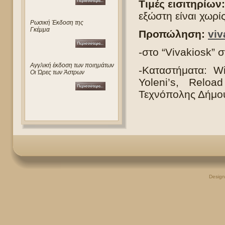
Τιμές εισιτηρίων:
εξώστη είναι χωρί
Ρωσική Έκδοση της
Γκέμμα
Προπώληση:
viv
-στο “Vivakiosk” 
Αγγλική έκδοση των ποιημάτων
-Καταστήματα: W
Οι Ώρες των Άστρων
Yoleni’s, Reloa
Τεχνόπολης Δήμου
Desig