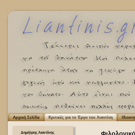
Αρχική Σελίδα
Κριτικές για το Έργο του Λιαντίνη
Ιδιοκτ
Φιλολογικό
Δημήτρης Λιαντίνης