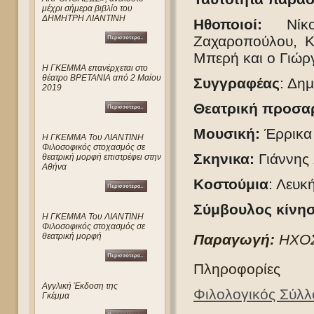
μέχρι σήμερα βιβλίο του
ΔΗΜΗΤΡΗ ΛΙΑΝΤΙΝΗ
Ηθοποιοί:
Ν
ί
Ζαχαροπούλου, Κ
Μπερή και ο Γιώρ
Η ΓΚΕΜΜΑ επανέρχεται στο
θέατρο ΒΡΕΤΑΝΙΑ από 2 Μαίου
Συγγραφέας
: Δημ
2019
Θεατρική προσα
Μουσική:
Έρρικα
Η ΓΚΕΜΜΑ Του ΛΙΑΝΤΙΝΗ
Φιλοσοφικός στοχασμός σε
Σκηνικα:
Γιάννης 
θεατρική μορφή επιστρέφει στην
Αθήνα
Κοστούμια
: Λευκ
Σύμβουλος κίνη
Η ΓΚΕΜΜΑ Του ΛΙΑΝΤΙΝΗ
Φιλοσοφικός στοχασμός σε
Παραγωγή:
Η
ΧΟ
θεατρική μορφή
Πληροφορίες
Αγγλική Έκδοση της
Φιλολογικός Σύλ
Γκέμμα