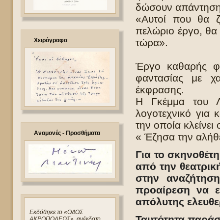
δώσουν απάντηση 
«Αυτοί που θα ζ
πελώριο έργο, θα 
Χειρόγραφα
τώρα».
Έργο καθαρής φι
φαντασίας με χα
έκφρασης.
Η Γκέμμα του Λι
λογοτεχνικό για 
την οποία κλείνει 
Αναμονές - Προσθήματα
« Έζησα την αλήθ
Για το σκηνοθέτ
από την θεατρική
στην αναζήτησ
προαίρεση να ε
απόλυτης ελευθε
Eκδόθηκε το «ΟΔΟΣ
Ταυτότητα παρά
ΑΚΡΟΠΟΛΕΩΣ», ανέκδοτο