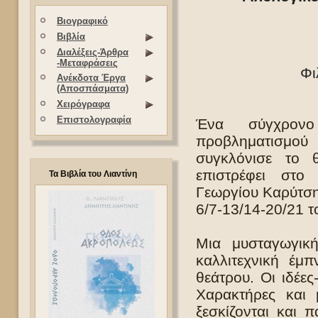
Βιογραφικό
Βιβλία
Διαλέξεις-Άρθρα
-Μεταφράσεις
Φι
Ανέκδοτα Έργα
(Αποσπάσματα)
Χειρόγραφα
Επιστολογραφία
Ένα σύγχρονο
προβληματισμού
συγκλόνισε το 
επιστρέφει στ
Τα Βιβλία του Λιαντίνη
Γεωργίου Καρύτση 
6/7-13/14-20/21 
Μια μυσταγωγική
καλλιτεχνική έμ
θεάτρου. Οι ιδέε
Χαρακτήρες και 
ξεσκίζονται και 