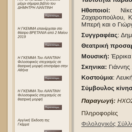
μέχρι σήμερα βιβλίο του
ΔΗΜΗΤΡΗ ΛΙΑΝΤΙΝΗ
Ηθοποιοί:
Ν
ί
Ζαχαροπούλου, Κ
Μπερή και ο Γιώρ
Η ΓΚΕΜΜΑ επανέρχεται στο
θέατρο ΒΡΕΤΑΝΙΑ από 2 Μαίου
Συγγραφέας
: Δημ
2019
Θεατρική προσα
Μουσική:
Έρρικα
Η ΓΚΕΜΜΑ Του ΛΙΑΝΤΙΝΗ
Φιλοσοφικός στοχασμός σε
Σκηνικα:
Γιάννης 
θεατρική μορφή επιστρέφει στην
Αθήνα
Κοστούμια
: Λευκ
Σύμβουλος κίνη
Η ΓΚΕΜΜΑ Του ΛΙΑΝΤΙΝΗ
Φιλοσοφικός στοχασμός σε
Παραγωγή:
Η
ΧΟ
θεατρική μορφή
Πληροφορίες
Αγγλική Έκδοση της
Φιλολογικός Σύλ
Γκέμμα