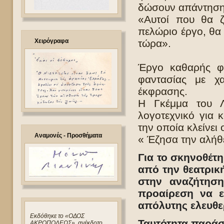
δώσουν απάντηση 
«Αυτοί που θα ζ
πελώριο έργο, θα 
Χειρόγραφα
τώρα».
Έργο καθαρής φι
φαντασίας με χα
έκφρασης.
Η Γκέμμα του Λι
λογοτεχνικό για 
την οποία κλείνει 
Αναμονές - Προσθήματα
« Έζησα την αλήθ
Για το σκηνοθέτ
από την θεατρική
στην αναζήτησ
προαίρεση να ε
απόλυτης ελευθε
Eκδόθηκε το «ΟΔΟΣ
Ταυτότητα παρά
ΑΚΡΟΠΟΛΕΩΣ», ανέκδοτο