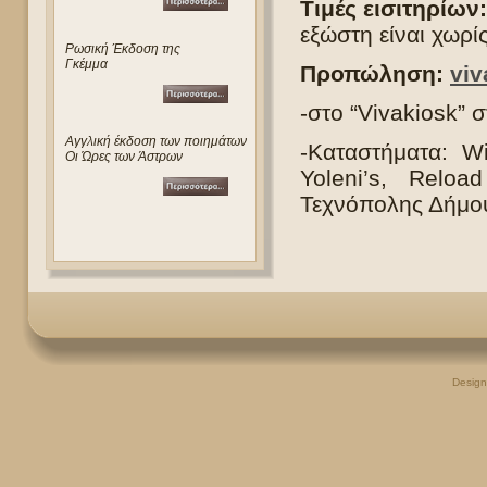
Τιμές εισιτηρίων:
εξώστη είναι χωρί
Ρωσική Έκδοση της
Γκέμμα
Προπώληση:
viv
-στο “Vivakiosk” 
Αγγλική έκδοση των ποιημάτων
-Καταστήματα: W
Οι Ώρες των Άστρων
Yoleni’s, Reloa
Τεχνόπολης Δήμου
Desig