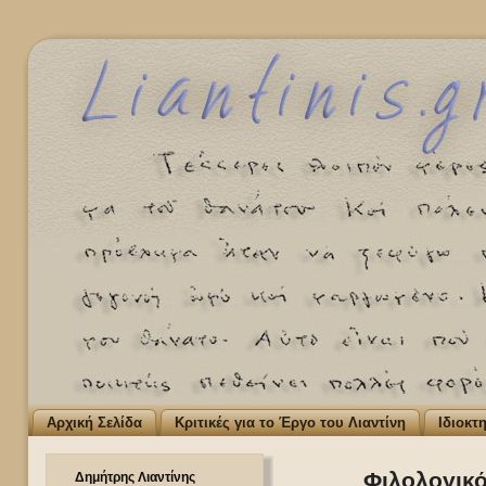
Αρχική Σελίδα
Κριτικές για το Έργο του Λιαντίνη
Ιδιοκτ
Φιλολογικό
Δημήτρης Λιαντίνης