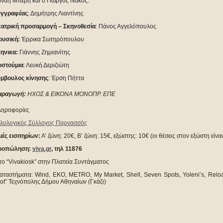
νάη Μπερή και ο Γιώργος Νάκος.
υγγραφέας
: Δημήτρης Λιαντίνης
ατρική προσαρμογή – Σκηνοθεσία
: Πάνος Αγγελόπουλος
υσική:
Έρρικα Σωτηρόπουλου
ηνικα:
Γιάννης Ζημιανίτης
στούμια
: Λευκή Δεριζιώτη
μβουλος κίνησης
: Έρση Πήττα
αραγωγή:
Η
ΧΟΣ & ΕΙΚΟΝΑ ΜΟΝΟΠΡ. ΕΠΕ
ηροφορίες
λολογικός Σύλλογος Παρνασσός
μές εισιτηρίων:
Α’ ζώνη: 20€, Β’ ζώνη: 15€, εξώστης: 10€ (οι θέσεις στον εξώστη είνα
ροπώληση:
viva.gr
, τηλ 11876
το “Vivakiosk” στην Πλατεία Συντάγματος
αταστήματα: Wind, EKO, METRO, My Market, Shell, Seven Spots, Yoleni’s, Reloa
ot” Τεχνόπολης Δήμου Αθηναίων (Γκάζι)