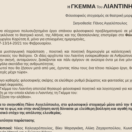
ΛΙΑΝΤΙΝ
ΓΚΕΜΜΑ
Η
Του
Φιλοσοφικός στοχασμός σε θεατρική μορ
Σκηνοθεσία: Πάνος Αγγελόπουλος
α σύγχρονο πολυσυζητημένο έργο σπάνιου φιλοσοφικού προβληματισμού σε μί
γκλόνισε το θεατρικό κοινό, της Αθήνας και της Θεσσαλονίκης επιστρέφει στο
Φιλ
ωργίου Καρύτση 8, μόνο για επιλεγμένες ημερομηνίες,
7-13/14-20/21 του Φεβρουαρίου.
α μυσταγωγική παράσταση , ποιοτική και ποιητική δημιουργία με καλλιτεχνικ
ιτικούς του θεάτρου. Οι ιδέες-αρχέτυπα του Λιαντίνη ενσαρκώθηκαν σε Ανθρώπινο
ην σκηνή, ανταμώνουν, ξεσκίζονται και πάλι σμίγουν σε ανώτερα όντα με ένα μ
γάλα σκοτάδια της ανθρωπότητας.
υτοί που θα ζήσουν μετά από μας, έχοντας πίσω τους ένα τέτοιο πελώριο έργο, θ
οχές μέχρι τώρα».
γο καθαρής φιλοσοφικής σκέψης σε ελεύθερο ρυθμό βιώματος και φαντασίας με χα
αφή έκφρασης.
Γκέμμα του Λιαντίνη αποτελεί θησαυρό φιλοσοφικό ποιητικό και λογοτεχνικό για κα
ξη με την οποία κλείνει ο Λιαντίνης τη Γκέμμα του:
Έζησα την αλήθεια».
α το σκηνοθέτη Πάνο Αγγελόπουλο, στο φιλοσοφικό στοχασμό μέσα από την θ
ναι το φως και στην αναζήτηση αυτή δύνασαι με ελεύθερη βούληση και αγαθή πρ
σικό στόχο της απόλυτης ελευθερίας.
υτότητα παράστασης
θοποιοί:
Ν
ίκος Καλογερόπουλος, Βίκυ Μαραγκάκη, Αλίκη Ζαχαροπούλου, Κωνστ