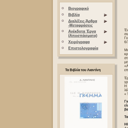
Βιογραφικό
Βιβλία
Διαλέξεις-Άρθρα
-Μεταφράσεις
Έν
Ανέκδοτα Έργα
συ
(Αποσπάσματα)
Γε
Χειρόγραφα
6/
Επιστολογραφία
Μι
κρ
στ
με
«Α
Τα Βιβλία του Λιαντίνη
επ
Έρ
γρ
Η 
λέ
« 
Γι
εί
βα
Τα
Η