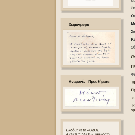
Δα
Σ
Θε
Μο
Χειρόγραφα
Σκ
Κο
Σύ
Π
Πλ
Φι
Αναμονές - Προσθήματα
Τι
Π
-σ
-Κ
sp
Eκδόθηκε το «ΟΔΟΣ
ΑΚΡΟΠΟΛΕΩΣ», ανέκδοτο