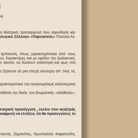
Η
φή
α θεατρική προσαρμογή που αιφνιδίασε και
ολογικό Σύλλογο «Παρνασσός»
Πλατεία Αγ.
ή έμπνευση, όπως χαρακτηρίστηκε από τους
υς Χαρακτήρες και με εφόδιο την Διαλεκτική,
όνο σκοπό: να δώσουν απάντηση και φως στα
α ζήσουνε σε μια εποχή ανώτερη απ’ όλες τις
ρακτηριστικό την αναγνωρίσιμη καλλιτεχνική
τάθεση της δικής του βιωματικής «αλήθειας»,
εατρική προσέγγιση , εκείνο που αναζητάς
οαίρεση να ελπίζεις ότι θα προσεγγίσεις το
αντής Ζημιανίτης, Κρυσταλλία Κεφαλούδη,