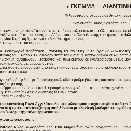
ΛΙΑΝΤΙΝ
ΓΚΕΜΜΑ
Η
Του
Φιλοσοφικός στοχασμός σε θεατρική μορ
Σκηνοθεσία: Πάνος Αγγελόπουλος
α σύγχρονο πολυσυζητημένο έργο σπάνιου φιλοσοφικού προβληματισμού σε μί
γκλόνισε το θεατρικό κοινό, της Αθήνας και της Θεσσαλονίκης επιστρέφει στο
Φιλ
ωργίου Καρύτση 8, μόνο για επιλεγμένες ημερομηνίες,
7-13/14-20/21 του Φεβρουαρίου.
α μυσταγωγική παράσταση , ποιοτική και ποιητική δημιουργία με καλλιτεχνικ
ιτικούς του θεάτρου. Οι ιδέες-αρχέτυπα του Λιαντίνη ενσαρκώθηκαν σε Ανθρώπινο
ην σκηνή, ανταμώνουν, ξεσκίζονται και πάλι σμίγουν σε ανώτερα όντα με ένα μ
γάλα σκοτάδια της ανθρωπότητας.
υτοί που θα ζήσουν μετά από μας, έχοντας πίσω τους ένα τέτοιο πελώριο έργο, θ
οχές μέχρι τώρα».
γο καθαρής φιλοσοφικής σκέψης σε ελεύθερο ρυθμό βιώματος και φαντασίας με χα
αφή έκφρασης.
Γκέμμα του Λιαντίνη αποτελεί θησαυρό φιλοσοφικό ποιητικό και λογοτεχνικό για κα
ξη με την οποία κλείνει ο Λιαντίνης τη Γκέμμα του:
Έζησα την αλήθεια».
α το σκηνοθέτη Πάνο Αγγελόπουλο, στο φιλοσοφικό στοχασμό μέσα από την θ
ναι το φως και στην αναζήτηση αυτή δύνασαι με ελεύθερη βούληση και αγαθή πρ
σικό στόχο της απόλυτης ελευθερίας.
υτότητα παράστασης
θοποιοί:
Ν
ίκος Καλογερόπουλος, Βίκυ Μαραγκάκη, Αλίκη Ζαχαροπούλου, Κωνστ