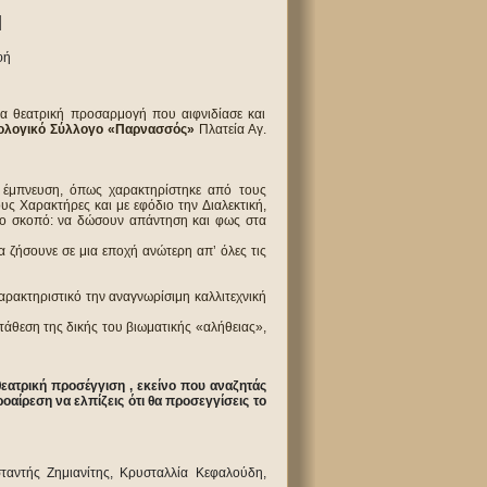
Η
φή
α θεατρική προσαρμογή που αιφνιδίασε και
ολογικό Σύλλογο «Παρνασσός»
Πλατεία Αγ.
ή έμπνευση, όπως χαρακτηρίστηκε από τους
υς Χαρακτήρες και με εφόδιο την Διαλεκτική,
όνο σκοπό: να δώσουν απάντηση και φως στα
α ζήσουνε σε μια εποχή ανώτερη απ’ όλες τις
ρακτηριστικό την αναγνωρίσιμη καλλιτεχνική
τάθεση της δικής του βιωματικής «αλήθειας»,
εατρική προσέγγιση , εκείνο που αναζητάς
οαίρεση να ελπίζεις ότι θα προσεγγίσεις το
αντής Ζημιανίτης, Κρυσταλλία Κεφαλούδη,