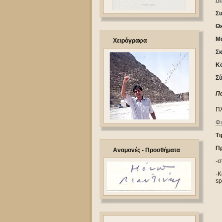
Δα
Σ
Θε
Μο
Χειρόγραφα
Σκ
Κο
Σύ
Π
Πλ
Φι
Τι
Π
Αναμονές - Προσθήματα
-σ
-Κ
sp