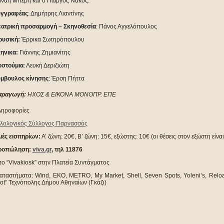
νάη Μπερή και ο Γιώργος Νάκος.
υγγραφέας
: Δημήτρης Λιαντίνης
ατρική προσαρμογή – Σκηνοθεσία
: Πάνος Αγγελόπουλος
υσική:
Έρρικα Σωτηρόπουλου
ηνικα:
Γιάννης Ζημιανίτης
στούμια
: Λευκή Δεριζιώτη
μβουλος κίνησης
: Έρση Πήττα
αραγωγή:
Η
ΧΟΣ & ΕΙΚΟΝΑ ΜΟΝΟΠΡ. ΕΠΕ
ηροφορίες
λολογικός Σύλλογος Παρνασσός
μές εισιτηρίων:
Α’ ζώνη: 20€, Β’ ζώνη: 15€, εξώστης: 10€ (οι θέσεις στον εξώστη είνα
ροπώληση:
viva.gr
, τηλ 11876
το “Vivakiosk” στην Πλατεία Συντάγματος
αταστήματα: Wind, EKO, METRO, My Market, Shell, Seven Spots, Yoleni’s, Reloa
ot” Τεχνόπολης Δήμου Αθηναίων (Γκάζι)