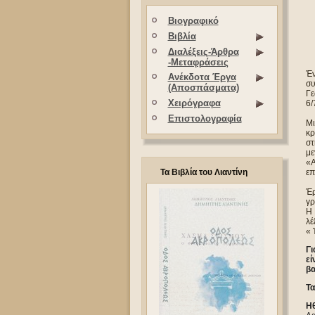
Βιογραφικό
Βιβλία
Διαλέξεις-Άρθρα
-Μεταφράσεις
Έν
Ανέκδοτα Έργα
συ
(Αποσπάσματα)
Γε
Χειρόγραφα
6/
Επιστολογραφία
Μι
κρ
στ
με
«Α
Τα Βιβλία του Λιαντίνη
επ
Έρ
γρ
Η 
λέ
« 
Γι
εί
βα
Τα
Η