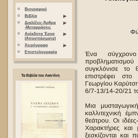
Βιογραφικό
Βιβλία
Διαλέξεις-Άρθρα
-Μεταφράσεις
Φι
Ανέκδοτα Έργα
(Αποσπάσματα)
Χειρόγραφα
Επιστολογραφία
Ένα σύγχρονο
προβληματισμού
συγκλόνισε το 
επιστρέφει στ
Τα Βιβλία του Λιαντίνη
Γεωργίου Καρύτση 
6/7-13/14-20/21 
Μια μυσταγωγική
καλλιτεχνική έμ
θεάτρου. Οι ιδέε
Χαρακτήρες και 
ξεσκίζονται και 