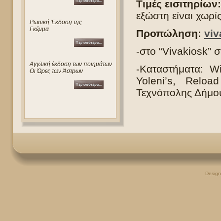
Τιμές εισιτηρίων:
εξώστη είναι χωρί
Ρωσική Έκδοση της
Γκέμμα
Προπώληση:
viv
-στο “Vivakiosk” 
Αγγλική έκδοση των ποιημάτων
-Καταστήματα: W
Οι Ώρες των Άστρων
Yoleni’s, Reloa
Τεχνόπολης Δήμου
Desig