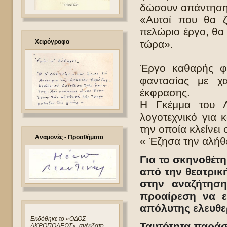
δώσουν απάντηση 
«Αυτοί που θα ζ
πελώριο έργο, θα 
Χειρόγραφα
τώρα».
Έργο καθαρής φι
φαντασίας με χα
έκφρασης.
Η Γκέμμα του Λι
λογοτεχνικό για 
την οποία κλείνει 
Αναμονές - Προσθήματα
« Έζησα την αλήθ
Για το σκηνοθέτ
από την θεατρική
στην αναζήτησ
προαίρεση να ε
απόλυτης ελευθε
Eκδόθηκε το «ΟΔΟΣ
Ταυτότητα παρά
ΑΚΡΟΠΟΛΕΩΣ», ανέκδοτο