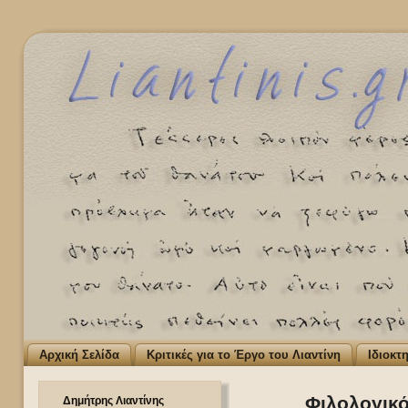
Αρχική Σελίδα
Κριτικές για το Έργο του Λιαντίνη
Ιδιοκτ
Φιλολογικό
Δημήτρης Λιαντίνης