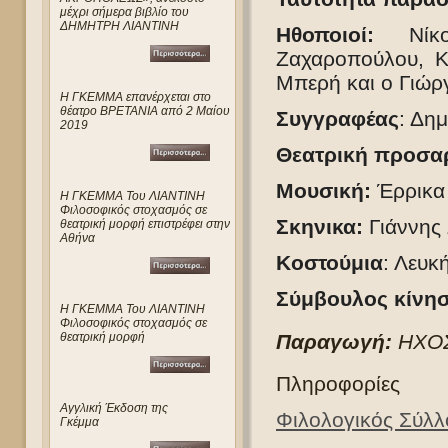
μέχρι σήμερα βιβλίο του
ΔΗΜΗΤΡΗ ΛΙΑΝΤΙΝΗ
Ηθοποιοί:
Ν
ί
Ζαχαροπούλου, Κ
Μπερή και ο Γιώρ
Η ΓΚΕΜΜΑ επανέρχεται στο
θέατρο ΒΡΕΤΑΝΙΑ από 2 Μαίου
Συγγραφέας
: Δημ
2019
Θεατρική προσα
Μουσική:
Έρρικα
Η ΓΚΕΜΜΑ Του ΛΙΑΝΤΙΝΗ
Φιλοσοφικός στοχασμός σε
Σκηνικα:
Γιάννης 
θεατρική μορφή επιστρέφει στην
Αθήνα
Κοστούμια
: Λευκ
Σύμβουλος κίνη
Η ΓΚΕΜΜΑ Του ΛΙΑΝΤΙΝΗ
Φιλοσοφικός στοχασμός σε
Παραγωγή:
Η
ΧΟ
θεατρική μορφή
Πληροφορίες
Αγγλική Έκδοση της
Φιλολογικός Σύλ
Γκέμμα