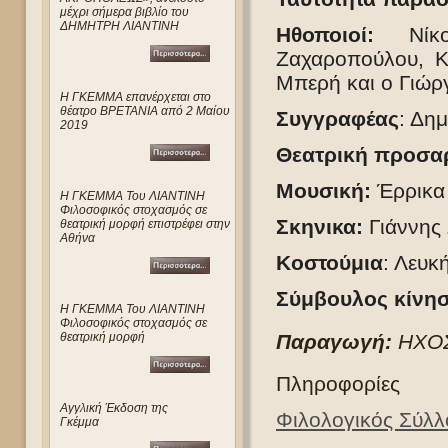
μέχρι σήμερα βιβλίο του
ΔΗΜΗΤΡΗ ΛΙΑΝΤΙΝΗ
Ηθοποιοί:
Ν
ί
Ζαχαροπούλου, Κ
Μπερή και ο Γιώρ
Η ΓΚΕΜΜΑ επανέρχεται στο
θέατρο ΒΡΕΤΑΝΙΑ από 2 Μαίου
Συγγραφέας
: Δημ
2019
Θεατρική προσα
Μουσική:
Έρρικα
Η ΓΚΕΜΜΑ Του ΛΙΑΝΤΙΝΗ
Φιλοσοφικός στοχασμός σε
Σκηνικα:
Γιάννης 
θεατρική μορφή επιστρέφει στην
Αθήνα
Κοστούμια
: Λευκ
Σύμβουλος κίνη
Η ΓΚΕΜΜΑ Του ΛΙΑΝΤΙΝΗ
Φιλοσοφικός στοχασμός σε
Παραγωγή:
Η
ΧΟ
θεατρική μορφή
Πληροφορίες
Αγγλική Έκδοση της
Φιλολογικός Σύλ
Γκέμμα