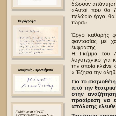
δώσουν απάντηση 
«Αυτοί που θα ζ
πελώριο έργο, θα 
Χειρόγραφα
τώρα».
Έργο καθαρής φι
φαντασίας με χα
έκφρασης.
Η Γκέμμα του Λι
λογοτεχνικό για 
την οποία κλείνει 
Αναμονές - Προσθήματα
« Έζησα την αλήθ
Για το σκηνοθέτ
από την θεατρική
στην αναζήτησ
προαίρεση να ε
απόλυτης ελευθε
Eκδόθηκε το «ΟΔΟΣ
Ταυτότητα παρά
ΑΚΡΟΠΟΛΕΩΣ», ανέκδοτο