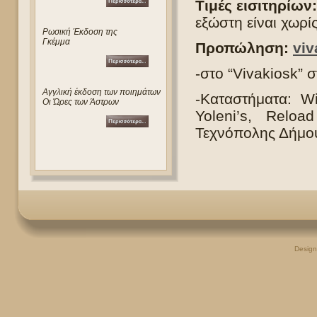
Τιμές εισιτηρίων:
εξώστη είναι χωρί
Ρωσική Έκδοση της
Γκέμμα
Προπώληση:
viv
-στο “Vivakiosk” 
Αγγλική έκδοση των ποιημάτων
-Καταστήματα: W
Οι Ώρες των Άστρων
Yoleni’s, Reloa
Τεχνόπολης Δήμου
Desig