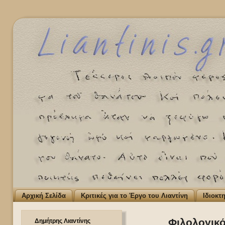
Αρχική Σελίδα
Κριτικές για το Έργο του Λιαντίνη
Ιδιοκτ
Φιλολογικό
Δημήτρης Λιαντίνης