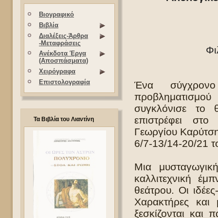
Βιογραφικό
Βιβλία
Διαλέξεις-Άρθρα
-Μεταφράσεις
Φι
Ανέκδοτα Έργα
(Αποσπάσματα)
Χειρόγραφα
Επιστολογραφία
Ένα σύγχρονο
προβληματισμού
συγκλόνισε το 
επιστρέφει στ
Τα Βιβλία του Λιαντίνη
Γεωργίου Καρύτση 
6/7-13/14-20/21 
Μια μυσταγωγική
καλλιτεχνική έμ
θεάτρου. Οι ιδέε
Χαρακτήρες και 
ξεσκίζονται και 