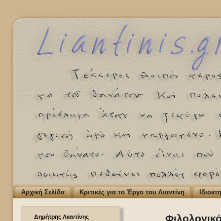
Αρχική Σελίδα
Κριτικές για το Έργο του Λιαντίνη
Ιδιοκτ
Φιλολογικό
Δημήτρης Λιαντίνης