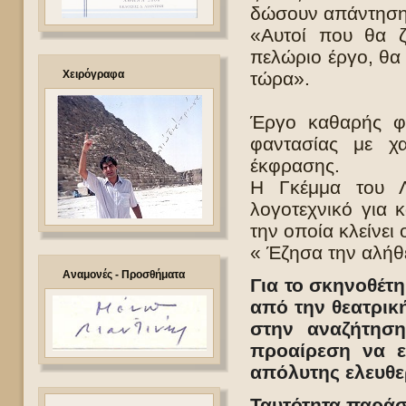
δώσουν απάντηση 
«Αυτοί που θα ζ
πελώριο έργο, θα 
Χειρόγραφα
τώρα».
Έργο καθαρής φι
φαντασίας με χα
έκφρασης.
Η Γκέμμα του Λι
λογοτεχνικό για 
την οποία κλείνει 
« Έζησα την αλήθ
Αναμονές - Προσθήματα
Για το σκηνοθέτ
από την θεατρική
στην αναζήτησ
προαίρεση να ε
απόλυτης ελευθε
Ταυτότητα παρά