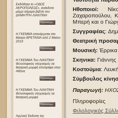
Eκδόθηκε το «ΟΔΟΣ
ΑΚΡΟΠΟΛΕΩΣ», ανέκδοτο
Ηθοποιοί:
Ν
ί
μέχρι σήμερα βιβλίο του
Ζαχαροπούλου, Κ
ΔΗΜΗΤΡΗ ΛΙΑΝΤΙΝΗ
Μπερή και ο Γιώρ
Συγγραφέας
: Δημ
Η ΓΚΕΜΜΑ επανέρχεται στο
θέατρο ΒΡΕΤΑΝΙΑ από 2 Μαίου
Θεατρική προσα
2019
Μουσική:
Έρρικα
Σκηνικα:
Γιάννης 
Η ΓΚΕΜΜΑ Του ΛΙΑΝΤΙΝΗ
Φιλοσοφικός στοχασμός σε
θεατρική μορφή επιστρέφει στην
Κοστούμια
: Λευκ
Αθήνα
Σύμβουλος κίνη
Παραγωγή:
Η
ΧΟ
Η ΓΚΕΜΜΑ Του ΛΙΑΝΤΙΝΗ
Φιλοσοφικός στοχασμός σε
θεατρική μορφή
Πληροφορίες
Φιλολογικός Σύλ
Αγγλική Έκδοση της