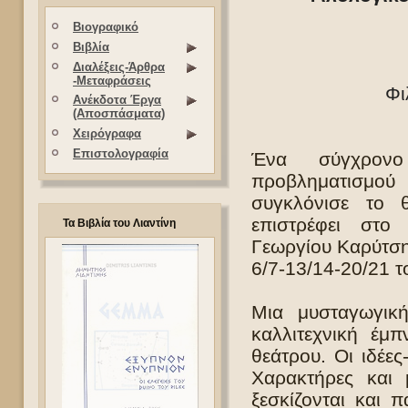
Βιογραφικό
Βιβλία
Διαλέξεις-Άρθρα
-Μεταφράσεις
Φι
Ανέκδοτα Έργα
(Αποσπάσματα)
Χειρόγραφα
Επιστολογραφία
Ένα σύγχρονο
προβληματισμού
συγκλόνισε το 
επιστρέφει στ
Τα Βιβλία του Λιαντίνη
Γεωργίου Καρύτση 
6/7-13/14-20/21 
Μια μυσταγωγική
καλλιτεχνική έμ
θεάτρου. Οι ιδέε
Χαρακτήρες και 
ξεσκίζονται και 