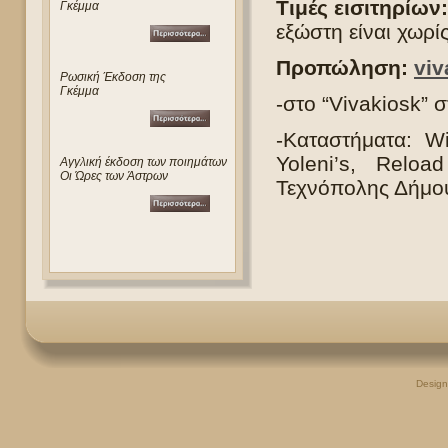
Τιμές εισιτηρίων:
Γκέμμα
εξώστη είναι χωρί
Προπώληση:
viv
Ρωσική Έκδοση της
Γκέμμα
-στο “Vivakiosk” 
-Καταστήματα: W
Yoleni’s, Reloa
Αγγλική έκδοση των ποιημάτων
Οι Ώρες των Άστρων
Τεχνόπολης Δήμου
Desig