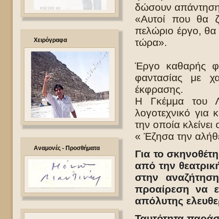
δώσουν απάντηση 
«Αυτοί που θα ζ
πελώριο έργο, θα 
Χειρόγραφα
τώρα».
Έργο καθαρής φι
φαντασίας με χα
έκφρασης.
Η Γκέμμα του Λι
λογοτεχνικό για 
την οποία κλείνει 
« Έζησα την αλήθ
Αναμονές - Προσθήματα
Για το σκηνοθέτ
από την θεατρική
στην αναζήτησ
προαίρεση να ε
απόλυτης ελευθε
Ταυτότητα παρά