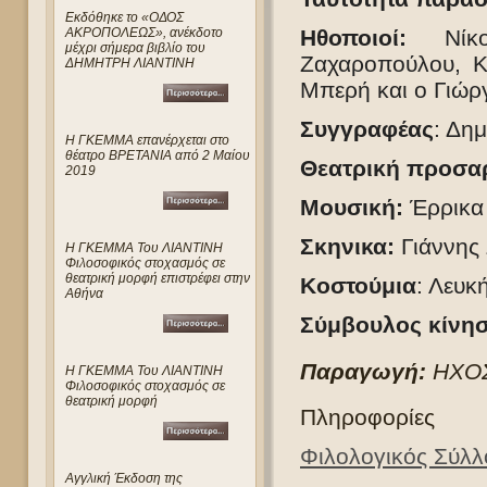
Eκδόθηκε το «ΟΔΟΣ
ΑΚΡΟΠΟΛΕΩΣ», ανέκδοτο
Ηθοποιοί:
Ν
ί
μέχρι σήμερα βιβλίο του
Ζαχαροπούλου, Κ
ΔΗΜΗΤΡΗ ΛΙΑΝΤΙΝΗ
Μπερή και ο Γιώρ
Συγγραφέας
: Δημ
Η ΓΚΕΜΜΑ επανέρχεται στο
θέατρο ΒΡΕΤΑΝΙΑ από 2 Μαίου
Θεατρική προσα
2019
Μουσική:
Έρρικα
Σκηνικα:
Γιάννης 
Η ΓΚΕΜΜΑ Του ΛΙΑΝΤΙΝΗ
Φιλοσοφικός στοχασμός σε
θεατρική μορφή επιστρέφει στην
Κοστούμια
: Λευκ
Αθήνα
Σύμβουλος κίνη
Παραγωγή:
Η
ΧΟ
Η ΓΚΕΜΜΑ Του ΛΙΑΝΤΙΝΗ
Φιλοσοφικός στοχασμός σε
θεατρική μορφή
Πληροφορίες
Φιλολογικός Σύλ
Αγγλική Έκδοση της