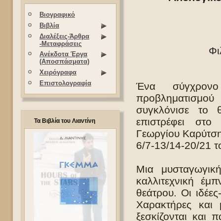
Βιογραφικό
Βιβλία
Διαλέξεις-Άρθρα
-Μεταφράσεις
Φι
Ανέκδοτα Έργα
(Αποσπάσματα)
Χειρόγραφα
Επιστολογραφία
Ένα σύγχρονο
προβληματισμού
συγκλόνισε το 
επιστρέφει στ
Τα Βιβλία του Λιαντίνη
Γεωργίου Καρύτση 
6/7-13/14-20/21 
Μια μυσταγωγική
καλλιτεχνική έμ
θεάτρου. Οι ιδέε
Χαρακτήρες και 
ξεσκίζονται και 