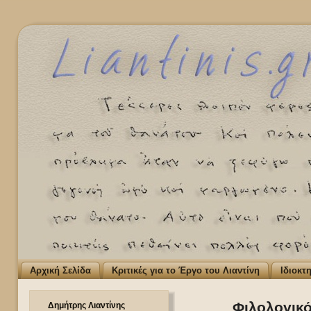
Αρχική Σελίδα
Κριτικές για το Έργο του Λιαντίνη
Ιδιοκτ
Φιλολογικό
Δημήτρης Λιαντίνης