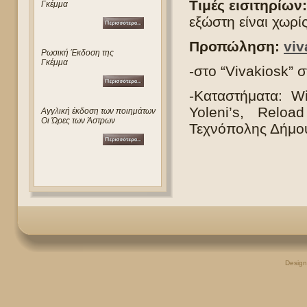
Τιμές εισιτηρίων:
Γκέμμα
εξώστη είναι χωρί
Προπώληση:
viv
Ρωσική Έκδοση της
Γκέμμα
-στο “Vivakiosk” 
-Καταστήματα: W
Yoleni’s, Reloa
Αγγλική έκδοση των ποιημάτων
Οι Ώρες των Άστρων
Τεχνόπολης Δήμου
Desig