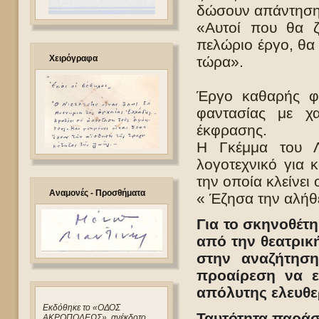
δώσουν απάντηση 
«Αυτοί που θα ζ
πελώριο έργο, θα 
Χειρόγραφα
τώρα».
Έργο καθαρής φι
φαντασίας με χα
έκφρασης.
Η Γκέμμα του Λι
λογοτεχνικό για 
την οποία κλείνει 
Αναμονές - Προσθήματα
« Έζησα την αλήθ
Για το σκηνοθέτ
από την θεατρική
στην αναζήτησ
προαίρεση να ε
απόλυτης ελευθε
Eκδόθηκε το «ΟΔΟΣ
Ταυτότητα παρά
ΑΚΡΟΠΟΛΕΩΣ», ανέκδοτο