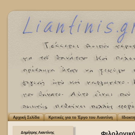
Αρχική Σελίδα
Κριτικές για το Έργο του Λιαντίνη
Ιδιοκτ
Φιλολογικό
Δημήτρης Λιαντίνης