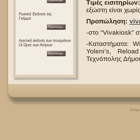
Τιμές εισιτηρίων:
εξώστη είναι χωρί
Ρωσική Έκδοση της
Γκέμμα
Προπώληση:
viv
-στο “Vivakiosk” 
Αγγλική έκδοση των ποιημάτων
-Καταστήματα: W
Οι Ώρες των Άστρων
Yoleni’s, Reloa
Τεχνόπολης Δήμου
Desig