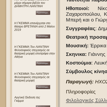
μέχρι σήμερα βιβλίο του
ΔΗΜΗΤΡΗ ΛΙΑΝΤΙΝΗ
Ηθοποιοί:
Ν
ί
Ζαχαροπούλου, Κ
Μπερή και ο Γιώρ
Η ΓΚΕΜΜΑ επανέρχεται στο
θέατρο ΒΡΕΤΑΝΙΑ από 2 Μαίου
Συγγραφέας
: Δημ
2019
Θεατρική προσα
Μουσική:
Έρρικα
Η ΓΚΕΜΜΑ Του ΛΙΑΝΤΙΝΗ
Φιλοσοφικός στοχασμός σε
Σκηνικα:
Γιάννης 
θεατρική μορφή επιστρέφει στην
Αθήνα
Κοστούμια
: Λευκ
Σύμβουλος κίνη
Η ΓΚΕΜΜΑ Του ΛΙΑΝΤΙΝΗ
Φιλοσοφικός στοχασμός σε
Παραγωγή:
Η
ΧΟ
θεατρική μορφή
Πληροφορίες
Αγγλική Έκδοση της
Φιλολογικός Σύλ
Γκέμμα