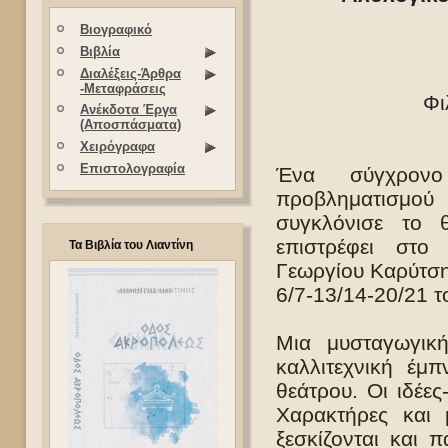
Βιογραφικό
Βιβλία
Διαλέξεις-Άρθρα
-Μεταφράσεις
Φι
Ανέκδοτα Έργα
(Αποσπάσματα)
Χειρόγραφα
Επιστολογραφία
Ένα σύγχρονο
προβληματισμού
συγκλόνισε το 
επιστρέφει στ
Τα Βιβλία του Λιαντίνη
Γεωργίου Καρύτση 
6/7-13/14-20/21 
Μια μυσταγωγική
καλλιτεχνική έμ
θεάτρου. Οι ιδέε
Χαρακτήρες και 
ξεσκίζονται και 