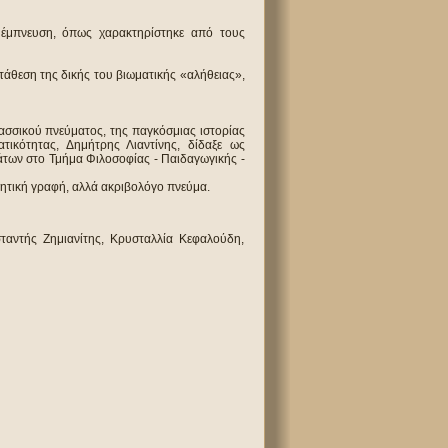
ή έμπνευση, όπως χαρακτηρίστηκε από τους
τάθεση της δικής του βιωματικής «αλήθειας»,
ασσικού πνεύματος, της παγκόσμιας ιστορίας
ατικότητας, Δημήτρης Λιαντίνης, δίδαξε ως
άτων στο Τμήμα Φιλοσοφίας - Παιδαγωγικής -
ητική γραφή, αλλά ακριβολόγο πνεύμα.
αντής Ζημιανίτης, Κρυσταλλία Κεφαλούδη,