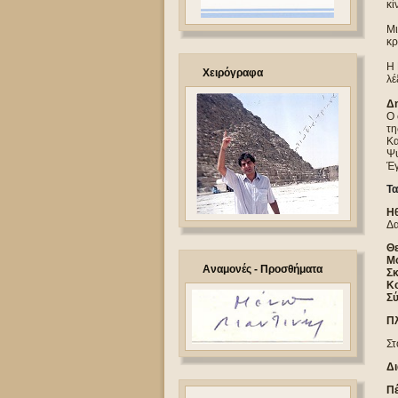
κί
Μι
κρ
Η 
Χειρόγραφα
λέ
Δη
Ο 
τη
Κα
Ψυ
Έγ
Τα
Ηθ
Δα
Θε
Μο
Αναμονές - Προσθήματα
Σκ
Κο
Σύ
Πλ
Στ
Δι
Πέ