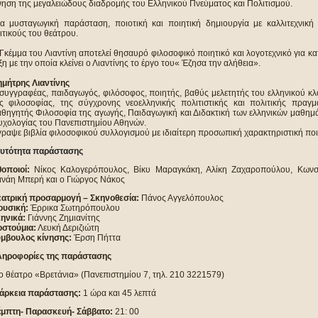
νηση της μεγαλειώδους διαδρομής του Ελληνικού Πνεύματος και Πολιτισμού.
α μυσταγωγική παράσταση, ποιοτική και ποιητική δημιουργία με καλλιτεχνικ
ιτικούς του θεάτρου.
Γκέμμα του Λιαντίνη αποτελεί θησαυρό φιλοσοφικό ποιητικό και λογοτεχνικό για κα
ξη με την οποία κλείνει ο Λιαντίνης το έργο του« Έζησα την αλήθεια».
μήτρης Λιαντίνης
συγγραφέας, παιδαγωγός, φιλόσοφος, ποιητής, βαθύς μελετητής του ελληνικού κλ
ς φιλοσοφίας, της σύγχρονης νεοελληνικής πολιτιστικής και πολιτικής πραγμ
θηγητής Φιλοσοφία της αγωγής, Παιδαγωγική και Διδακτική των ελληνικών μαθημ
χολογίας του Πανεπιστημίου Αθηνών.
ραψε βιβλία φιλοσοφικού συλλογισμού με ιδιαίτερη προσωπική χαρακτηριστική ποι
υτότητα παράστασης
οποιοί:
Νίκος Καλογερόπουλος, Βίκυ Μαραγκάκη, Αλίκη Ζαχαροπούλου, Κωνστ
νάη Μπερή και ο Γιώργος Νάκος
ατρική προσαρμογή – Σκηνοθεσία:
Πάνος Αγγελόπουλος
υσική:
Έρρικα Σωτηρόπουλου
ηνικά:
Γιάννης Ζημιανίτης
στούμια:
Λευκή Δεριζιώτη
μβουλος κίνησης:
Έρση Πήττα
ηροφορίες της παράστασης
ο θέατρο «Βρετάνια» (Πανεπιστημίου 7, τηλ. 210 3221579)
άρκεια παράστασης:
1 ώρα και 45 λεπτά
μπτη- Παρασκευή- Σάββατο:
21: 00