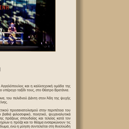
Η
ς Αγγελόπουλος και η καλλιτεχνική ομάδα της
ο υπέροχο ταξίδι τους, στο Θέατρο Βρετάνια.
ώνα, του πελιδνού Δάντη στον Άδη της ψυχής
ίνης.
κτικού προσανατολισμού στην περιπέτεια του
 βαθιά φιλοσοφικό, ποιητικό, ψυχαναλυτικά
σης πράξεως σπουδαίας και τελείας κατά τον
τηρίων η πρόζα και το θέαμα ενσαρκώνουν τις
βίωμα, ενώ η μύηση συντελείται στη θυελλώδη