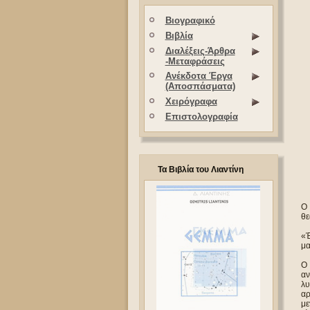
Βιογραφικό
Βιβλία
Διαλέξεις-Άρθρα
-Μεταφράσεις
Ανέκδοτα Έργα
(Αποσπάσματα)
Χειρόγραφα
Επιστολογραφία
Τα Βιβλία του Λιαντίνη
Ο 
θε
«Έ
μα
Ο 
αν
λυ
αρ
με