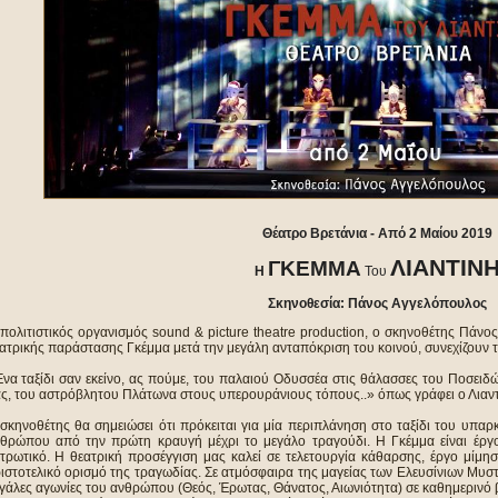
Θέατρο Βρετάνια - Από 2 Μαίου 2019
ΛΙΑΝΤΙΝ
ΓΚΕΜΜΑ
Η
Του
Σκηνοθεσία: Πάνος Αγγελόπουλος
πολιτιστικός οργανισμός sound & picture theatre production, ο σκηνοθέτης Πάνο
ατρικής παράστασης Γκέμμα μετά την μεγάλη ανταπόκριση του κοινού, συνεχίζουν τ
να ταξίδι σαν εκείνο, ας πούμε, του παλαιού Οδυσσέα στις θάλασσες του Ποσειδ
ς, του αστρόβλητου Πλάτωνα στους υπερουράνιους τόπους..» όπως γράφει ο Λιαντ
σκηνοθέτης θα σημειώσει ότι πρόκειται για μία περιπλάνηση στο ταξίδι του υπαρ
θρώπου από την πρώτη κραυγή μέχρι το μεγάλο τραγούδι. Η Γκέμμα είναι έργο
τρωτικό. Η θεατρική προσέγγιση μας καλεί σε τελετουργία κάθαρσης, έργο μίμη
ιστοτελικό ορισμό της τραγωδίας. Σε ατμόσφαιρα της μαγείας των Ελευσίνιων Μυσ
γάλες αγωνίες του ανθρώπου (Θεός, Έρωτας, Θάνατος, Αιωνιότητα) σε καθημερινό 