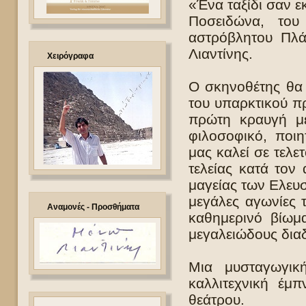
«Ένα ταξίδι σαν ε
Ποσειδώνα, το
αστρόβλητου Πλά
Λιαντίνης.
Χειρόγραφα
Ο σκηνοθέτης θα σ
του υπαρκτικού π
πρώτη κραυγή μέ
φιλοσοφικό, ποιη
μας καλεί σε τελ
τελείας κατά τον
μαγείας των Ελευ
μεγάλες αγωνίες 
Αναμονές - Προσθήματα
καθημερινό βίωμ
μεγαλειώδους δια
Μια μυσταγωγική
καλλιτεχνική έμ
θεάτρου.