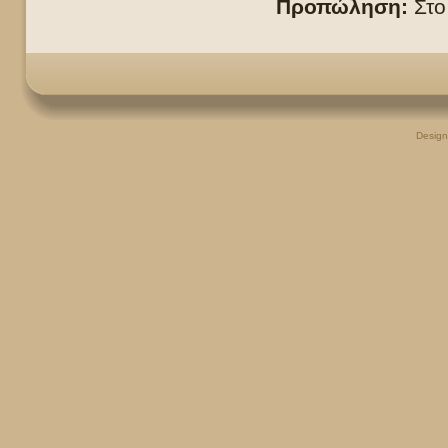
Προπώληση:
Στο
Desig