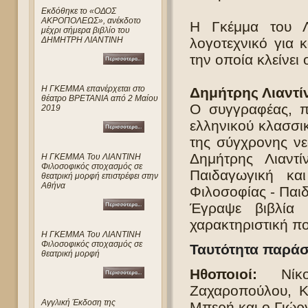
Eκδόθηκε το «ΟΔΟΣ
ΑΚΡΟΠΟΛΕΩΣ», ανέκδοτο
Η Γκέμμα του Λι
μέχρι σήμερα βιβλίο του
ΔΗΜΗΤΡΗ ΛΙΑΝΤΙΝΗ
λογοτεχνικό για 
την οποία κλείνει
Η ΓΚΕΜΜΑ επανέρχεται στο
Δημήτρης Λιαντί
θέατρο ΒΡΕΤΑΝΙΑ από 2 Μαίου
Ο συγγραφέας, π
2019
ελληνικού κλασσικ
της σύγχρονης νεο
Δημήτρης Λιαντ
Η ΓΚΕΜΜΑ Του ΛΙΑΝΤΙΝΗ
Φιλοσοφικός στοχασμός σε
Παιδαγωγική κα
θεατρική μορφή επιστρέφει στην
Αθήνα
Φιλοσοφίας - Παι
Έγραψε βιβλία 
χαρακτηριστική π
Η ΓΚΕΜΜΑ Του ΛΙΑΝΤΙΝΗ
Φιλοσοφικός στοχασμός σε
Ταυτότητα παρά
θεατρική μορφή
Ηθοποιοί:
Νίκος
Ζαχαροπούλου, Κ
Αγγλική Έκδοση της
Μπερή και ο Γιώρ