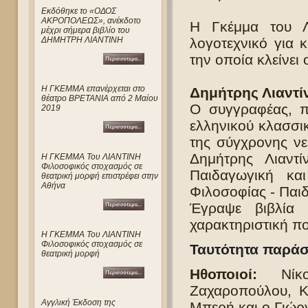
Eκδόθηκε το «ΟΔΟΣ
ΑΚΡΟΠΟΛΕΩΣ», ανέκδοτο
Η Γκέμμα του Λι
μέχρι σήμερα βιβλίο του
ΔΗΜΗΤΡΗ ΛΙΑΝΤΙΝΗ
λογοτεχνικό για 
την οποία κλείνει
Η ΓΚΕΜΜΑ επανέρχεται στο
Δημήτρης Λιαντί
θέατρο ΒΡΕΤΑΝΙΑ από 2 Μαίου
Ο συγγραφέας, π
2019
ελληνικού κλασσικ
της σύγχρονης νεο
Δημήτρης Λιαντ
Η ΓΚΕΜΜΑ Του ΛΙΑΝΤΙΝΗ
Φιλοσοφικός στοχασμός σε
Παιδαγωγική κα
θεατρική μορφή επιστρέφει στην
Αθήνα
Φιλοσοφίας - Παι
Έγραψε βιβλία 
χαρακτηριστική π
Η ΓΚΕΜΜΑ Του ΛΙΑΝΤΙΝΗ
Φιλοσοφικός στοχασμός σε
Ταυτότητα παρά
θεατρική μορφή
Ηθοποιοί:
Νίκος
Ζαχαροπούλου, Κ
Αγγλική Έκδοση της
Μπερή και ο Γιώρ