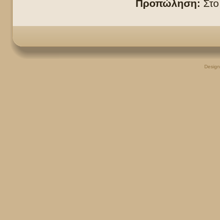
Προπώληση:
Στο
Desig