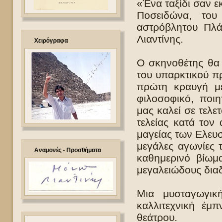
«Ένα ταξίδι σαν ε
Ποσειδώνα, το
αστρόβλητου Πλά
Λιαντίνης.
Χειρόγραφα
Ο σκηνοθέτης θα σ
του υπαρκτικού π
πρώτη κραυγή μέ
φιλοσοφικό, ποιη
μας καλεί σε τελ
τελείας κατά τον
μαγείας των Ελευ
μεγάλες αγωνίες 
Αναμονές - Προσθήματα
καθημερινό βίωμ
μεγαλειώδους δια
Μια μυσταγωγική
καλλιτεχνική έμ
θεάτρου.