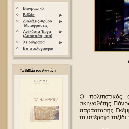
Βιογραφικό
Βιβλία
Διαλέξεις-Άρθρα
-Μεταφράσεις
Ανέκδοτα Έργα
(Αποσπάσματα)
Χειρόγραφα
Επιστολογραφία
Τα Βιβλία του Λιαντίνη
Ο πολιτιστικός 
σκηνοθέτης Πάνος
παράστασης Γκέμμ
το υπέροχο ταξίδι