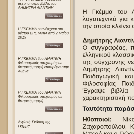
μέχρι σήμερα βιβλίο του
ΔΗΜΗΤΡΗ ΛΙΑΝΤΙΝΗ
Η Γκέμμα του Λι
λογοτεχνικό για 
την οποία κλείνει
Η ΓΚΕΜΜΑ επανέρχεται στο
θέατρο ΒΡΕΤΑΝΙΑ από 2 Μαίου
2019
Δημήτρης Λιαντί
Ο συγγραφέας, π
ελληνικού κλασσικ
Η ΓΚΕΜΜΑ Του ΛΙΑΝΤΙΝΗ
της σύγχρονης νεο
Φιλοσοφικός στοχασμός σε
θεατρική μορφή επιστρέφει στην
Δημήτρης Λιαντ
Αθήνα
Παιδαγωγική κα
Φιλοσοφίας - Παι
Έγραψε βιβλία 
Η ΓΚΕΜΜΑ Του ΛΙΑΝΤΙΝΗ
χαρακτηριστική π
Φιλοσοφικός στοχασμός σε
θεατρική μορφή
Ταυτότητα παρά
Ηθοποιοί:
Νίκος
Αγγλική Έκδοση της
Ζαχαροπούλου, Κ
Γκέμμα
Μπερή και ο Γιώρ