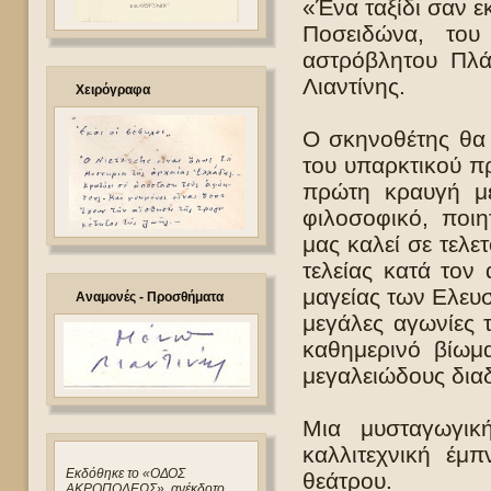
«Ένα ταξίδι σαν ε
Ποσειδώνα, το
αστρόβλητου Πλά
Λιαντίνης.
Χειρόγραφα
Ο σκηνοθέτης θα σ
του υπαρκτικού π
πρώτη κραυγή μέ
φιλοσοφικό, ποιη
μας καλεί σε τελ
τελείας κατά τον
μαγείας των Ελευ
Αναμονές - Προσθήματα
μεγάλες αγωνίες 
καθημερινό βίωμ
μεγαλειώδους δια
Μια μυσταγωγική
καλλιτεχνική έμ
Eκδόθηκε το «ΟΔΟΣ
θεάτρου.
ΑΚΡΟΠΟΛΕΩΣ», ανέκδοτο