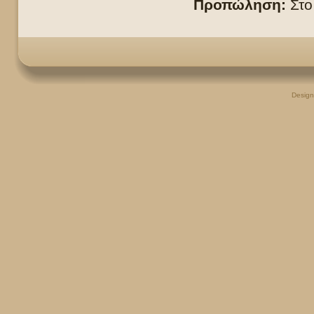
Προπώληση:
Στο
Desig