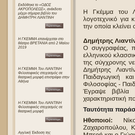
Eκδόθηκε το «ΟΔΟΣ
ΑΚΡΟΠΟΛΕΩΣ», ανέκδοτο
Η Γκέμμα του Λι
μέχρι σήμερα βιβλίο του
ΔΗΜΗΤΡΗ ΛΙΑΝΤΙΝΗ
λογοτεχνικό για 
την οποία κλείνει
Η ΓΚΕΜΜΑ επανέρχεται στο
Δημήτρης Λιαντί
θέατρο ΒΡΕΤΑΝΙΑ από 2 Μαίου
Ο συγγραφέας, π
2019
ελληνικού κλασσικ
της σύγχρονης νεο
Δημήτρης Λιαντ
Η ΓΚΕΜΜΑ Του ΛΙΑΝΤΙΝΗ
Φιλοσοφικός στοχασμός σε
Παιδαγωγική κα
θεατρική μορφή επιστρέφει στην
Αθήνα
Φιλοσοφίας - Παι
Έγραψε βιβλία 
χαρακτηριστική π
Η ΓΚΕΜΜΑ Του ΛΙΑΝΤΙΝΗ
Φιλοσοφικός στοχασμός σε
Ταυτότητα παρά
θεατρική μορφή
Ηθοποιοί:
Νίκος
Ζαχαροπούλου, Κ
Αγγλική Έκδοση της
Μπερή και ο Γιώρ