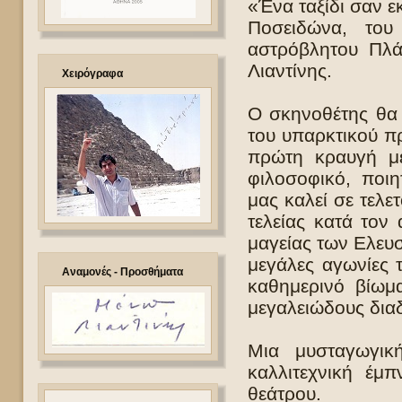
«Ένα ταξίδι σαν ε
Ποσειδώνα, το
αστρόβλητου Πλά
Λιαντίνης.
Χειρόγραφα
Ο σκηνοθέτης θα σ
του υπαρκτικού π
πρώτη κραυγή μέ
φιλοσοφικό, ποιη
μας καλεί σε τελ
τελείας κατά τον
μαγείας των Ελευ
μεγάλες αγωνίες 
Αναμονές - Προσθήματα
καθημερινό βίωμ
μεγαλειώδους δια
Μια μυσταγωγική
καλλιτεχνική έμ
θεάτρου.