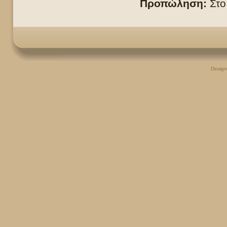
Προπώληση:
Στο
Desig